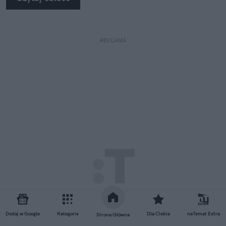
REKLAMA
Dodaj w Google
Kategorie
Dla Ciebie
naTemat Extra
Strona Główna