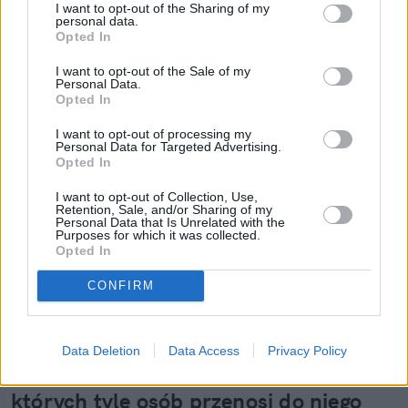
I want to opt-out of the Sharing of my
dziennikarza i jednocześnie czerpiąc ogromną
personal data.
satysfakcję z tworzenia własnych artykułów oraz
Opted In
możliwości dzielenia się nimi z czytelnikami. Od
I want to opt-out of the Sale of my
dziecka uwielbiam obcować z tekstem – zarówno
Personal Data.
poprzez czytanie, jak i pisanie. Jestem zagorzałą
Opted In
Czytaj więcej
czytelniczką, szczególnie lubującą się w literaturze
I want to opt-out of processing my
pięknej, ale z chęcią sięgającą też po fantasy ze
Personal Data for Targeted Advertising.
Opted In
smokami czy reportaże z dalekich krajów. Moi
ulubieni autorzy to Ottessa Moshfegh, Rebecca F.
I want to opt-out of Collection, Use,
Kuang oraz Haruki Murakami. Poza książkami
Retention, Sale, and/or Sharing of my
Personal Data that Is Unrelated with the
interesują mnie wszelkie nowiny i trendy ze świata
Purposes for which it was collected.
Opted In
szeroko pojętej kultury – filmów, seriali, muzyki,
mody. W wolnym czasie lubię zrobić pilates lub
CONFIRM
przejść się na spacer (najlepiej z moim psem),
natomiast najbardziej cieszy mnie perspektywa
wyjazdu w góry (Bieszczady to mój drugi dom) albo
Data Deletion
Data Access
Privacy Policy
podróży za granicę. Szczególnie zachwycam się
Orange znów na czele. Powody, dla
krajami dalekiej północy, a zwłaszcza miejscami,
których tyle osób przenosi do niego
gdzie można podziwiać zorzę polarną. W swoich