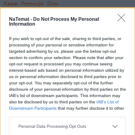
Kawa
Promocje
Dino
NaTemat -
Do Not Process My Personal
Information
If you wish to opt-out of the sale, sharing to third parties, or
processing of your personal or sensitive information for
targeted advertising by us, please use the below opt-out
section to confirm your selection. Please note that after your
Karina Masłyk
opt-out request is processed you may continue seeing
interest-based ads based on personal information utilized by
Obserwuj
us or personal information disclosed to third parties prior to
your opt-out. You may separately opt-out of the further
Jestem absolwentką dziennikarstwa i komunikacji
disclosure of your personal information by third parties on the
społecznej na Uniwersytecie Rzeszowskim oraz
IAB’s list of downstream participants. This information may
also be disclosed by us to third parties on the
IAB’s List of
dziennikarstwa i zarządzania mediami na
Downstream Participants
that may further disclose it to other
Pokaż więcej
Uniwersytecie Szczecińskim, gdzie uzyskałam tytuł
third parties.
magistra. Swoje pierwsze doświadczenie zawodowe
Napisz do mnie:
zdobywam na łamach naTemat, codziennie
karina.maslyk@natemat.pl
Personal Data Processing Opt Outs
zderzając się z nowymi wyzwaniami pracy