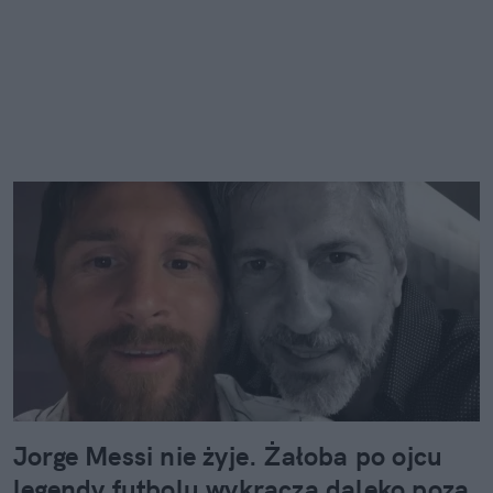
Jorge Messi nie żyje. Żałoba po ojcu
legendy futbolu wykracza daleko poza