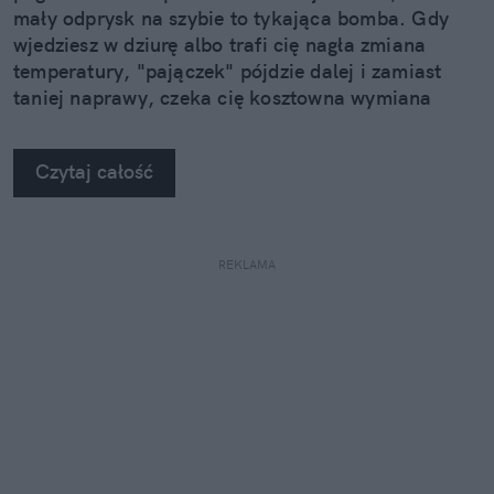
mały odprysk na szybie to tykająca bomba. Gdy
wjedziesz w dziurę albo trafi cię nagła zmiana
temperatury, "pajączek" pójdzie dalej i zamiast
taniej naprawy, czeka cię kosztowna wymiana
szyby. Wybrałem się do serwisu Autoglass®, żeby
na własne oczy zobaczyć, jak profesjonaliści radzą
Czytaj całość
sobie z takimi uszkodzeniami.
REKLAMA