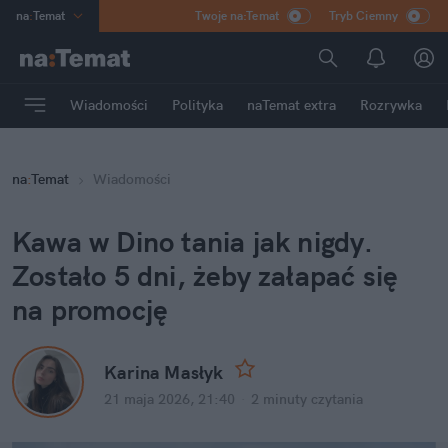
na
:
Temat
Twoje na:Temat
Tryb Ciemny
INN
:
Poland
ASZ
:
dziennik
Wiadomości
Polityka
naTemat extra
Rozrywka
mama
:
DU
dad
:
HERO
na
:
Temat
Wiadomości
Rozrywka
Kawa w Dino tania jak nigdy. 
Zostało 5 dni, żeby załapać się 
na promocję
Karina Masłyk
21 maja 2026, 21:40
·
2 minuty
 czytania