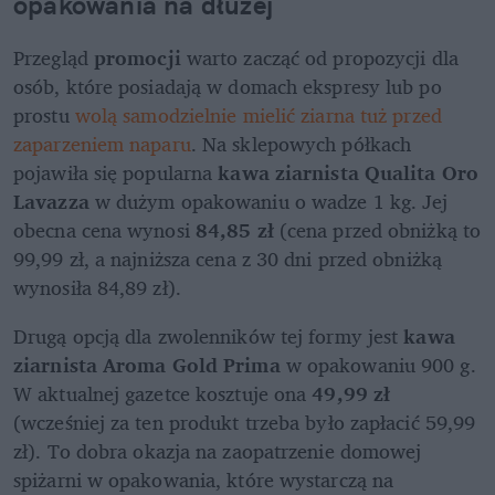
opakowania na dłużej
Przegląd 
promocji
 warto zacząć od propozycji dla 
osób, które posiadają w domach ekspresy lub po 
prostu 
wolą samodzielnie mielić ziarna tuż przed 
zaparzeniem naparu
. Na sklepowych półkach 
pojawiła się popularna
 kawa ziarnista Qualita Oro 
Lavazza
 w dużym opakowaniu o wadze 1 kg. Jej 
obecna cena wynosi 
84,85 zł
 (cena przed obniżką to 
99,99 zł, a najniższa cena z 30 dni przed obniżką 
wynosiła 84,89 zł).
Drugą opcją dla zwolenników tej formy jest 
kawa 
ziarnista Aroma Gold Prima
 w opakowaniu 900 g. 
W aktualnej gazetce kosztuje ona 
49,99 zł
(wcześniej za ten produkt trzeba było zapłacić 59,99 
zł). To dobra okazja na zaopatrzenie domowej 
spiżarni w opakowania, które wystarczą na 