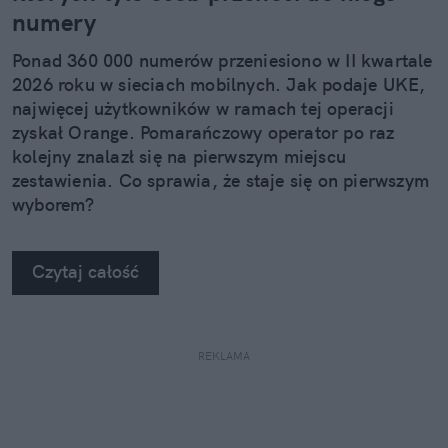
numery
tekstach chciałabym poruszać tematy bliskie
ludziom. Od przyziemnych, lifestylowych spraw
Ponad 360 000 numerów przeniesiono w II kwartale
codziennych po wielkie wydarzenia na świecie,
2026 roku w sieciach mobilnych. Jak podaje UKE,
dotykające społeczeństwa. Zawsze fascynowały
najwięcej użytkowników w ramach tej operacji
mnie też wciągające reportaże podróżnicze, które
zyskał Orange. Pomarańczowy operator po raz
czyta się jak dobrą książkę.
kolejny znalazł się na pierwszym miejscu
zestawienia. Co sprawia, że staje się on pierwszym
wyborem?
Czytaj całość
REKLAMA