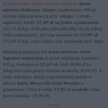
przygotowała rabaty na kawy mielone
. 
Kawa 
mielona Dallmayr Classic
 (opakowanie 500 g) 
została objęta promocją przy zakupie 2 sztuk – 
zapłacimy wtedy 
27,89 zł za jedno opakowanie
(55,78 zł/kg). Jeśli zdecydowalibyśmy się na zakup 
tylko jednej kawy, jej cena wzrośnie do 
37,99 zł 
(75,98 zł/kg), więc różnica jest naprawdę dość duża.
Kolejną propozycją jest 
kawa mielona Astra 
łagodna tradycyjna
 w nieco większym formacie – 
555 g, dostępna za 
22,69 zł,
 czyli 40,88 zł za 
kilogram (cena przed obniżką wynosiła 28,99 zł). Z 
kolei miłośnicy wersji rozpuszczalnej znajdą w 
ofercie
 kawę Mocca Fix Gold Woseba
 o 
gramaturze 110 g w cenie 
17,85 zł za słoik
 (cena 
przed obniżką: 20,99 zł).
REKLAMA 