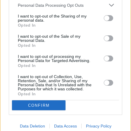
Personal Data Processing Opt Outs
I want to opt-out of the Sharing of my
personal data.
Opted In
I want to opt-out of the Sale of my
Personal Data.
Opted In
I want to opt-out of processing my
Personal Data for Targeted Advertising.
Opted In
I want to opt-out of Collection, Use,
Retention, Sale, and/or Sharing of my
A na świecie sytuacja prezentuje się jeszcze bardziej 
Personal Data that Is Unrelated with the
Purposes for which it was collected.
optymistycznie. Koniec z limitami zapowiedziało 
Opted In
ostatnio 
duże lotnisko w Berlinie. 
W Wielkiej 
CONFIRM
Brytanii limity zostały zniesione we wszystkich 
terminalach na lotniskach 
Heathrow, Gatwick
 oraz 
w 
Edynburgu, Birmingham i Bristolu
. 
Data Deletion
Data Access
Privacy Policy