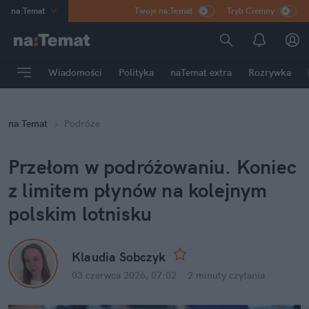
na
:
Temat
Twoje na:Temat
Tryb Ciemny
INN
:
Poland
ASZ
:
dziennik
Wiadomości
Polityka
naTemat extra
Rozrywka
mama
:
DU
dad
:
HERO
na
:
Temat
Podróże
Rozrywka
Przełom w podróżowaniu. Koniec 
z limitem płynów na kolejnym 
polskim lotnisku
Klaudia Sobczyk
03 czerwca 2026, 07:02
·
2 minuty
 czytania