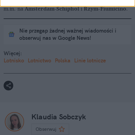
Rygorystycznych limitów nie spotkamy również 
m.in. na 
Amsterdam-Schiphol
 i 
Rzym-Fiumicino
.
Nie przegap żadnej ważnej wiadomości i
obserwuj nas w Google News!
Więcej:
Lotnisko
Lotnictwo
Polska
Linie lotnicze
Klaudia Sobczyk
Obserwuj