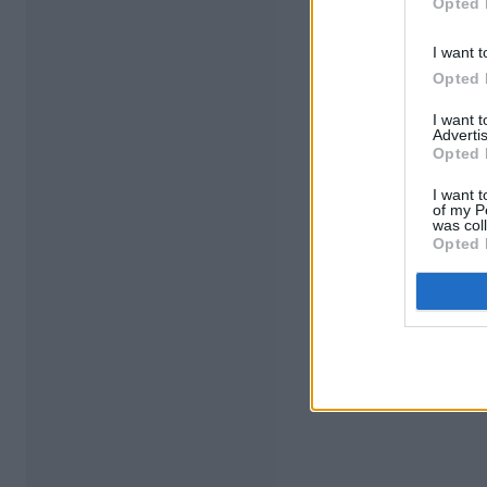
Opted 
I want t
Opted 
I want 
Advertis
Opted 
I want t
of my P
was col
Opted 