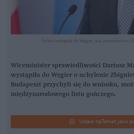
Polska wystąpiła do Węgier, aby unieważniono Z
Wiceminister sprawiedliwości Dariusz Maz
wystąpiła do Węgier o uchylenie Zbigniew
Budapeszt przychyli się do wniosku, możl
międzynarodowego listu gończego.
Ustaw naTemat jako p