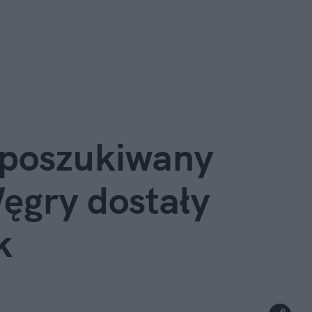
poszukiwany 
ęgry dostały 
k