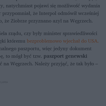
że jeśli status ten zostanie ostatecznie cofnięty, natychmiast pojawi się możliwość wydania 
 przypomniał, że Interpol odmówił wcześniej 
o, że Ziobrze przyznano azyl na Węgrzech.
a rządu, czy były minister sprawiedliwości 
ięki któremu 
bezproblemowo wjechał do USA.
malnego paszportu, więc jedyny dokument 
ę, to mógł być tzw. 
paszport genewski 
ć na Węgrzech. Należy przyjąć, że tak było – 
KLAMA 