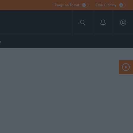
Twoje na:Temat
Tryb Ciemny
y