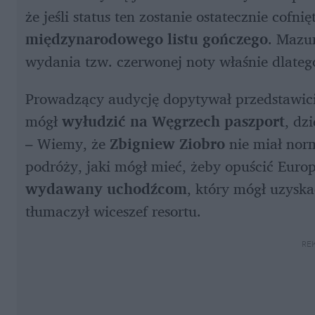
międzynarodowego listu gończego
. Mazur
wydania tzw. czerwonej noty właśnie dlateg
Prowadzący audycję dopytywał przedstawiciel
mógł 
wyłudzić na Węgrzech paszport
, dz
– Wiemy, że 
Zbigniew Ziobro
 nie miał nor
podróży, jaki mógł mieć, żeby opuścić Europ
wydawany uchodźcom
, który mógł uzyska
tłumaczył wiceszef resortu.
RE