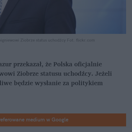
bigniewowi Ziobrze status uchodźcy
Fot. flickr.com
ur przekazał, że Polska oficjalnie 
owi Ziobrze statusu uchodźcy. Jeżeli 
iwe będzie wysłanie za politykiem 
referowane medium w Google