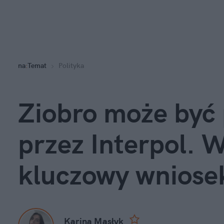
na
:
Temat
Polityka
Ziobro może być 
przez Interpol. W
kluczowy wniose
Karina Masłyk