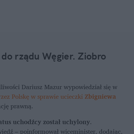
 do rządu Węgier. Ziobro 
liwości Dariusz Mazur wypowiedział się w 
ez Polskę w sprawie ucieczki 
Zbigniewa 
ację prawną.
atus uchodźcy został uchylony
. 
iedź – poinformował wiceminister, dodając, 