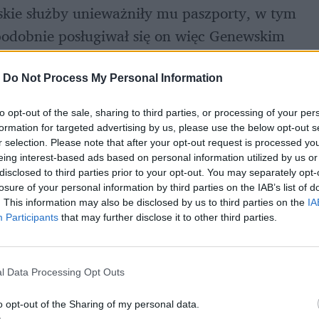
skie służby unieważniły mu paszporty, w tym 
dobnie posługiwał się on więc Genewskim 
t wydawany osobom z ochroną uzupełniającą 
otrzymać dokumentów od własnego państwa. 
-
Do Not Process My Personal Information
żnienie tego statusu, co z kolei umożliwiłoby 
to opt-out of the sale, sharing to third parties, or processing of your per
formation for targeted advertising by us, please use the below opt-out s
r selection. Please note that after your opt-out request is processed y
eing interest-based ads based on personal information utilized by us or
disclosed to third parties prior to your opt-out. You may separately opt-
losure of your personal information by third parties on the IAB’s list of
. This information may also be disclosed by us to third parties on the
IA
Participants
that may further disclose it to other third parties.
l Data Processing Opt Outs
o opt-out of the Sharing of my personal data.