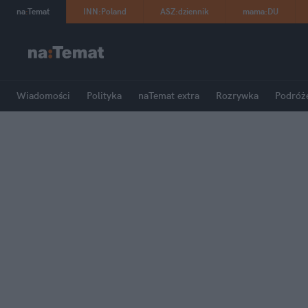
na
:
Temat
INN
:
Poland
ASZ
:
dziennik
mama
:
DU
Wiadomości
Polityka
naTemat extra
Rozrywka
Podróż