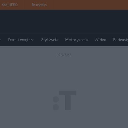
dad
:
HERO
Rozrywka
e
Dom i wnętrze
Styl życia
Motoryzacja
Wideo
Podcast
REKLAMA