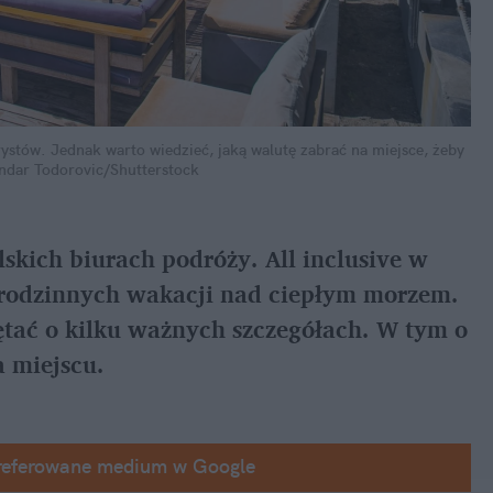
stów. Jednak warto wiedzieć, jaką walutę zabrać na miejsce, żeby 
ndar Todorovic/Shutterstock
skich biurach podróży. All inclusive w 
 rodzinnych wakacji nad ciepłym morzem. 
ętać o kilku ważnych szczegółach. W tym o 
 miejscu.
referowane medium w Google