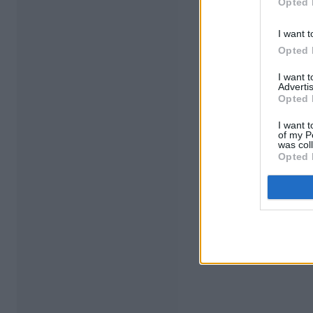
Opted 
I want t
Opted 
I want 
Advertis
Opted 
I want t
of my P
was col
Opted 