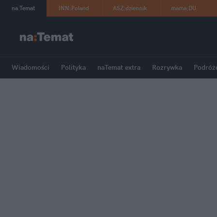
na
:
Temat
INN
:
Poland
ASZ
:
dziennik
mama
:
DU
Wiadomości
Polityka
naTemat extra
Rozrywka
Podróż