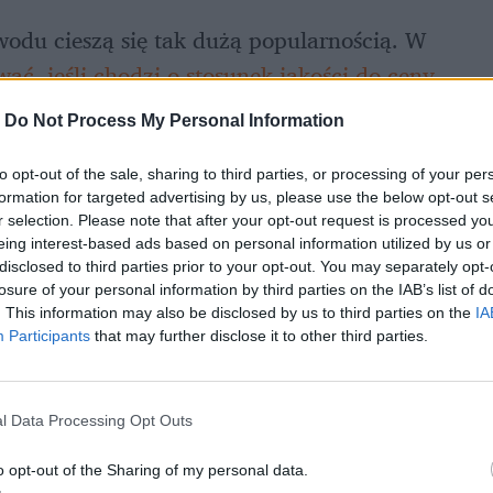
wodu cieszą się tak dużą popularnością. W 
ć, jeśli chodzi o stosunek jakości do ceny
. 
erema i pięcioma gwiazdkami można 
-
Do Not Process My Personal Information
a w ofertach last minute poza szczytem sezonu 
ydatki na zwiedzanie czy zakupy to zupełnie 
to opt-out of the sale, sharing to third parties, or processing of your per
formation for targeted advertising by us, please use the below opt-out s
ji
? Do wyboru są trzy opcje – liry, euro lub 
r selection. Please note that after your opt-out request is processed y
eing interest-based ads based on personal information utilized by us or
disclosed to third parties prior to your opt-out. You may separately opt-
losure of your personal information by third parties on the IAB’s list of
. This information may also be disclosed by us to third parties on the
IA
Participants
that may further disclose it to other third parties.
l Data Processing Opt Outs
o opt-out of the Sharing of my personal data.