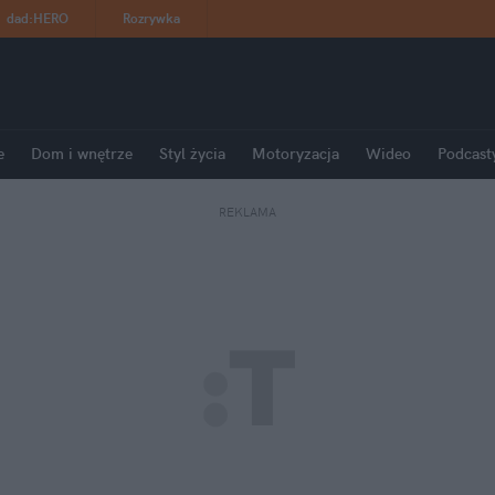
dad
:
HERO
Rozrywka
e
Dom i wnętrze
Styl życia
Motoryzacja
Wideo
Podcast
REKLAMA