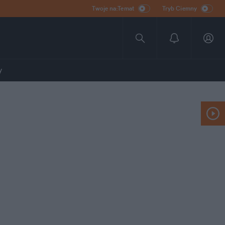
Twoje na:Temat
Tryb Ciemny
y