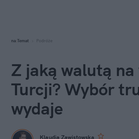
na
:
Temat
Podróże
Z jaką walutą na 
Turcji? Wybór trud
wydaje
Klaudia Zawistowska