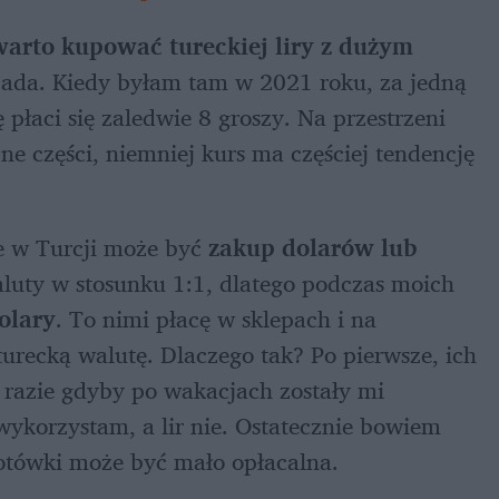
warto kupować tureckiej liry z dużym 
spada. Kiedy byłam tam w 2021 roku, za jedną 
ę płaci się zaledwie 8 groszy. Na przestrzeni 
ne części, niemniej kurs ma częściej tendencję 
 w Turcji może być 
zakup dolarów lub 
waluty w stosunku 1:1, dlatego podczas moich 
olary
. To nimi płacę w sklepach i na 
recką walutę. Dlaczego tak? Po pierwsze, ich 
w razie gdyby po wakacjach zostały mi 
 wykorzystam, a lir nie. Ostatecznie bowiem 
otówki może być mało opłacalna.