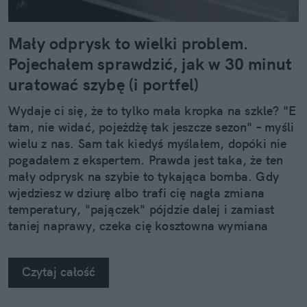
Mały odprysk to wielki problem.
Pojechałem sprawdzić, jak w 30 minut
uratować szybę (i portfel)
Wydaje ci się, że to tylko mała kropka na szkle? "E
tam, nie widać, pojeżdżę tak jeszcze sezon" – myśli
wielu z nas. Sam tak kiedyś myślałem, dopóki nie
pogadałem z ekspertem. Prawda jest taka, że ten
mały odprysk na szybie to tykająca bomba. Gdy
wjedziesz w dziurę albo trafi cię nagła zmiana
temperatury, "pajączek" pójdzie dalej i zamiast
taniej naprawy, czeka cię kosztowna wymiana
szyby. Wybrałem się do serwisu Autoglass®, żeby
na własne oczy zobaczyć, jak profesjonaliści radzą
Czytaj całość
sobie z takimi uszkodzeniami.