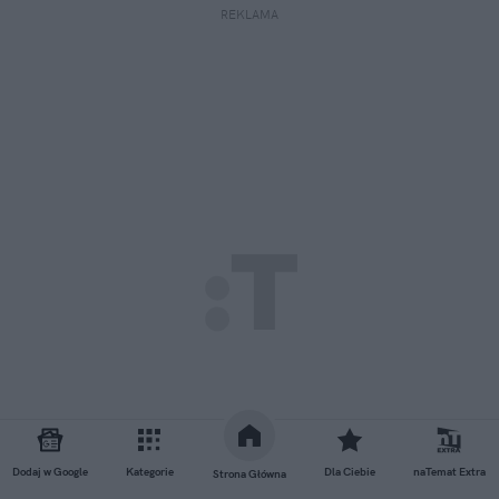
REKLAMA
Dodaj w Google
Kategorie
Dla Ciebie
naTemat Extra
Strona Główna