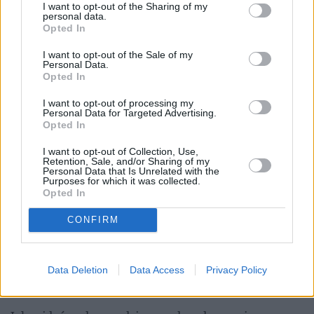
I want to opt-out of the Sharing of my
personal data.
Łupiemy carski beton!  Drytooling 
Opted In
pod Warszawą (Janówek Pierwszy) | 
kierunek:GÓRY #4
I want to opt-out of the Sale of my
Personal Data.
Opted In
Liderki żeńskiego rankingu to kolejno:
I want to opt-out of processing my
Personal Data for Targeted Advertising.
Opted In
Zofia
Zuzanna
I want to opt-out of Collection, Use,
Retention, Sale, and/or Sharing of my
Maja
Personal Data that Is Unrelated with the
Purposes for which it was collected.
Opted In
Z kolei w rankingu męskim na podium uplasowali 
się:
CONFIRM
Nikodem
Antoni
Data Deletion
Data Access
Privacy Policy
Leon