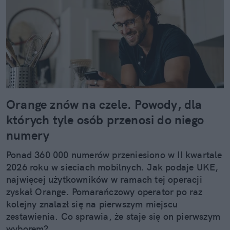
ulubieni autorzy to Ottessa Moshfegh, Rebecca F.
Kuang oraz Haruki Murakami. Poza książkami
interesują mnie wszelkie nowiny i trendy ze świata
szeroko pojętej kultury – filmów, seriali, muzyki,
mody. W wolnym czasie lubię zrobić pilates lub
przejść się na spacer (najlepiej z moim psem),
natomiast najbardziej cieszy mnie perspektywa
wyjazdu w góry (Bieszczady to mój drugi dom) albo
podróży za granicę. Szczególnie zachwycam się
Orange znów na czele. Powody, dla
krajami dalekiej północy, a zwłaszcza miejscami,
których tyle osób przenosi do niego
gdzie można podziwiać zorzę polarną. W swoich
numery
tekstach chciałabym poruszać tematy bliskie
ludziom. Od przyziemnych, lifestylowych spraw
Ponad 360 000 numerów przeniesiono w II kwartale
codziennych po wielkie wydarzenia na świecie,
2026 roku w sieciach mobilnych. Jak podaje UKE,
dotykające społeczeństwa. Zawsze fascynowały
najwięcej użytkowników w ramach tej operacji
mnie też wciągające reportaże podróżnicze, które
zyskał Orange. Pomarańczowy operator po raz
czyta się jak dobrą książkę.
kolejny znalazł się na pierwszym miejscu
zestawienia. Co sprawia, że staje się on pierwszym
wyborem?