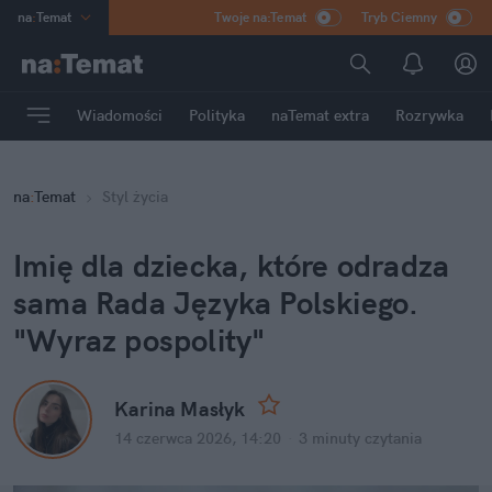
na
:
Temat
Twoje na:Temat
Tryb Ciemny
INN
:
Poland
ASZ
:
dziennik
Wiadomości
Polityka
naTemat extra
Rozrywka
mama
:
DU
dad
:
HERO
na
:
Temat
Styl życia
Rozrywka
Imię dla dziecka, które odradza 
sama Rada Języka Polskiego. 
"Wyraz pospolity"
Karina Masłyk
14 czerwca 2026, 14:20
·
3 minuty
 czytania