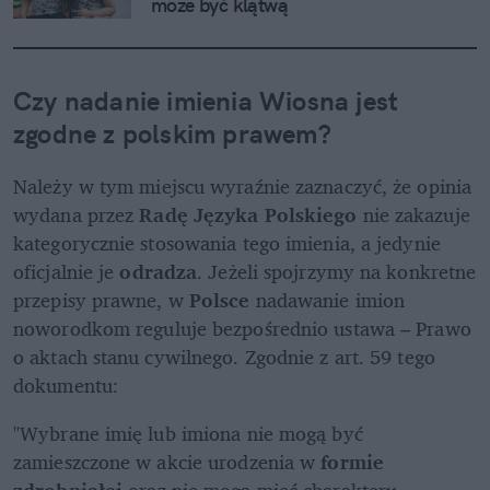
może być klątwą
Czy nadanie imienia Wiosna jest 
zgodne z polskim prawem?
Należy w tym miejscu wyraźnie zaznaczyć, że opinia 
wydana przez 
Radę Języka Polskiego
 nie zakazuje 
kategorycznie stosowania tego imienia, a jedynie 
oficjalnie je 
odradza
. Jeżeli spojrzymy na konkretne 
przepisy prawne, w
 Polsce
 nadawanie imion 
noworodkom reguluje bezpośrednio ustawa – Prawo 
o aktach stanu cywilnego. Zgodnie z art. 59 tego 
dokumentu:
"Wybrane imię lub imiona nie mogą być 
zamieszczone w akcie urodzenia w 
formie 
zdrobniałej
 oraz nie mogą mieć charakteru 