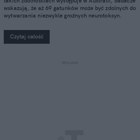
takich zdolnościach występuje w Australii, badacze
wskazują, że aż 69 gatunków może być zdolnych do
wytwarzania niezwykle groźnych neurotoksyn.
Czytaj całość
REKLAMA