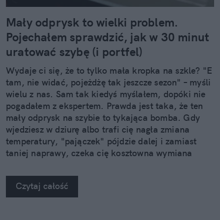
Mały odprysk to wielki problem.
Pojechałem sprawdzić, jak w 30 minut
uratować szybę (i portfel)
Wydaje ci się, że to tylko mała kropka na szkle? "E
tam, nie widać, pojeżdżę tak jeszcze sezon" – myśli
wielu z nas. Sam tak kiedyś myślałem, dopóki nie
pogadałem z ekspertem. Prawda jest taka, że ten
mały odprysk na szybie to tykająca bomba. Gdy
wjedziesz w dziurę albo trafi cię nagła zmiana
temperatury, "pajączek" pójdzie dalej i zamiast
taniej naprawy, czeka cię kosztowna wymiana
szyby. Wybrałem się do serwisu Autoglass®, żeby
na własne oczy zobaczyć, jak profesjonaliści radzą
Czytaj całość
sobie z takimi uszkodzeniami.