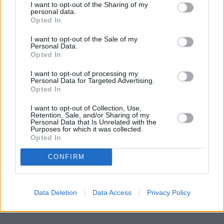
Warto jednocześnie pamiętać, że kwestia 
I want to opt-out of the Sharing of my
personal data.
ustanowienia nowego instrumentu zależna jest w tej 
Opted In
chwili przede wszystkim od 
Karola Nawrockiego
. 
I want to opt-out of the Sale of my
Prezydent może zawetować proponowane przez rząd 
Personal Data.
Opted In
zmiany.
I want to opt-out of processing my
Personal Data for Targeted Advertising.
Opted In
Nie przegap żadnej ważnej wiadomości i
obserwuj nas w Google News!
I want to opt-out of Collection, Use,
Retention, Sale, and/or Sharing of my
Personal Data that Is Unrelated with the
Purposes for which it was collected.
Więcej:
Opted In
Oszczędzanie
Rząd
Marek Belka
CONFIRM
Data Deletion
Data Access
Privacy Policy