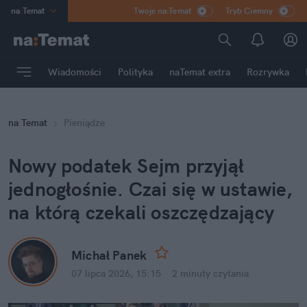
na
:
Temat
Twoje na:Temat
Tryb Ciemny
INN
:
Poland
ASZ
:
dziennik
Wiadomości
Polityka
naTemat extra
Rozrywka
mama
:
DU
dad
:
HERO
na
:
Temat
Pieniądze
Rozrywka
Nowy podatek Sejm przyjął 
jednogłośnie. Czai się w ustawie, 
na którą czekali oszczędzający
Michał Panek
07 lipca 2026, 15:15
·
2 minuty
 czytania