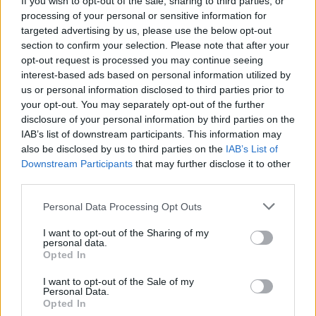
If you wish to opt-out of the sale, sharing to third parties, or
processing of your personal or sensitive information for
targeted advertising by us, please use the below opt-out
section to confirm your selection. Please note that after your
opt-out request is processed you may continue seeing
interest-based ads based on personal information utilized by
us or personal information disclosed to third parties prior to
your opt-out. You may separately opt-out of the further
disclosure of your personal information by third parties on the
IAB’s list of downstream participants. This information may
also be disclosed by us to third parties on the
IAB’s List of
Downstream Participants
that may further disclose it to other
third parties.
Świat
Personal Data Processing Opt Outs
01 marca 2019, 19:46
I want to opt-out of the Sharing of my
personal data.
IPN gotów do ekshumacji w
Opted In
Jedwabnem. Cenckiewicz ostrzega
I want to opt-out of the Sale of my
przed "katastrofą dla Polski"
Personal Data.
Opted In