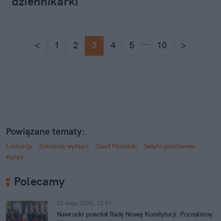
dziennikarki
...
<
1
2
3
4
5
10
>
Powiązane tematy:
Lustracja
Żołnierze wyklęci
Józef Piłsudski
Święto państwowe
Katyń
Polecamy
03 maja 2026, 13:51
Nawrocki powołał Radę Nowej Konstytucji. Poznaliśmy