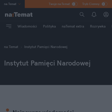
na
:
Temat
Twoje na:Temat
Tryb Ciemny
INN
:
Poland
ASZ
:
dziennik
Wiadomości
Polityka
naTemat extra
Rozrywka
mama
:
DU
dad
:
HERO
Rozrywka
na
:
Temat
Instytut Pamięci Narodowej
Instytut Pamięci Narodowej