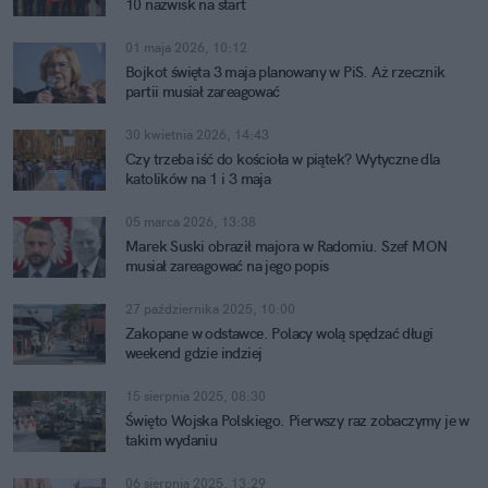
10 nazwisk na start
01 maja 2026, 10:12
Bojkot święta 3 maja planowany w PiS. Aż rzecznik
partii musiał zareagować
30 kwietnia 2026, 14:43
Czy trzeba iść do kościoła w piątek? Wytyczne dla
katolików na 1 i 3 maja
05 marca 2026, 13:38
Marek Suski obraził majora w Radomiu. Szef MON
musiał zareagować na jego popis
27 października 2025, 10:00
Zakopane w odstawce. Polacy wolą spędzać długi
weekend gdzie indziej
15 sierpnia 2025, 08:30
Święto Wojska Polskiego. Pierwszy raz zobaczymy je w
takim wydaniu
06 sierpnia 2025, 13:29