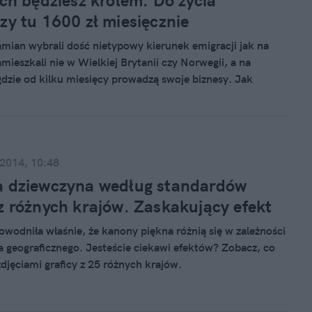
ach będziesz królem. Do życia
zy tu 1600 zł miesięcznie
amian wybrali dość nietypowy kierunek emigracji jak na
mieszkali nie w Wielkiej Brytanii czy Norwegii, a na
 gdzie od kilku miesięcy prowadzą swoje biznesy. Jak
bianie online w złotówkach i wydawanie w peso sprawia, że
ę wracać. Czy "Ucieczka Do Raju", jak nazwali swój projekt,
cie raj na ziemi?
 2014, 10:48
a dziewczyna według standardów
z różnych krajów. Zaskakujący efekt
owodniła właśnie, że kanony piękna różnią się w zależności
a geograficznego. Jesteście ciekawi efektów? Zobacz, co
j zdjęciami graficy z 25 różnych krajów.