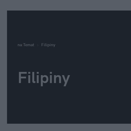
na
:
Temat
Filipiny
Filipiny