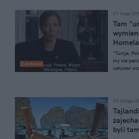
01 maja 20
Tam "um
wymieni
Homel
"Turcja, Po
my nie patr
Archiwum
usłyszeć wi
siódmego se
03 lutego 2
Tajlandi
zajecha
byli ta