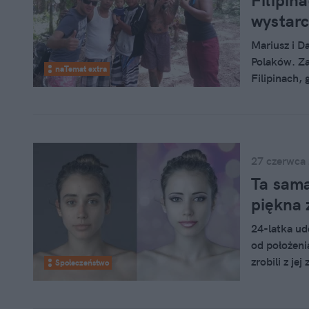
Filipin
wystarc
Mariusz i D
Polaków. Za
naTemat extra
Filipinach,
mówią, zara
nie chce si
to rzeczywiś
27 czerwca
Ta sam
piękna 
24-latka ud
od położeni
zrobili z je
Społeczeństwo