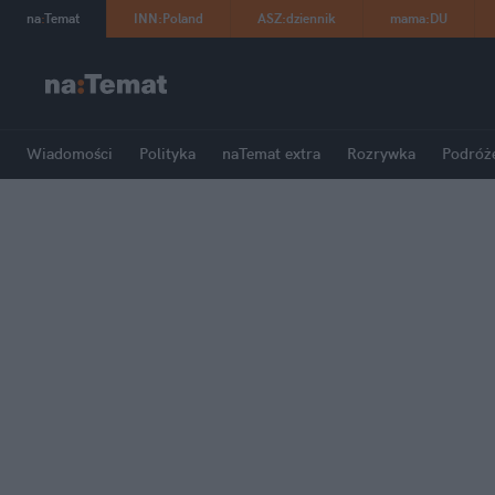
na
:
Temat
INN
:
Poland
ASZ
:
dziennik
mama
:
DU
Wiadomości
Polityka
naTemat extra
Rozrywka
Podróż