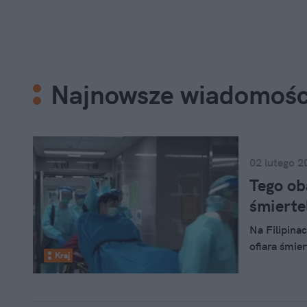
Najnowsze wiadomośc
02 lutego 2
Tego ob
śmierte
Na Filipina
ofiara śmie
Kraj