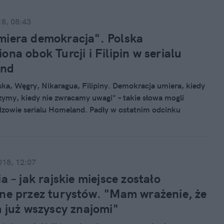
18, 08:43
iera demokracja". Polska
ona obok Turcji i Filipin w serialu
and
lska, Węgry, Nikaragua, Filipiny. Demokracja umiera, kiedy
zymy, kiedy nie zwracamy uwagi" – takie słowa mogli
dzowie serialu Homeland. Padły w ostatnim odcinku
zonu produkcji.
018, 12:07
a – jak rajskie miejsce zostało
ne przez turystów. "Mam wrażenie, że
m już wszyscy znajomi"