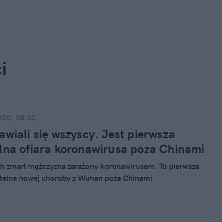
i
020, 08:32
awiali się wszyscy. Jest pierwsza
lna ofiara koronawirusa poza Chinami
ch zmarł mężczyzna zarażony koronawirusem. To pierwsza
rtelna nowej choroby z Wuhan poza Chinami.