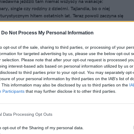
niedawna jeździli tam niemal wszyscy na wakacje:
ry, single czy rodziny z dziećmi. Tajlandia, bo o niej
turystycznym hitem ostatnich lat. Teraz powoli zaczyna się
, a powodem są m.in. napływające z każdej części świata
stów. "Tajlandia jest przereklamowana” – piszą fani podróży
-
Do Not Process My Personal Information
 inne, równie egzotyczne miejscówki.
017, 12:19
to opt-out of the sale, sharing to third parties, or processing of your per
formation for targeted advertising by us, please use the below opt-out s
zniszczy projekt Arkadia? Polacy
r selection. Please note that after your opt-out request is processed y
li "polską wioskę" na Filipinach,
eing interest-based ads based on personal information utilized by us or
disclosed to third parties prior to your opt-out. You may separately opt-
tokolwiek postawił tam stopę
losure of your personal information by third parties on the IAB’s list of
 zdobył serca tysięcy Polaków. Plan budowy "Arkadii", którą
. This information may also be disclosed by us to third parties on the
IA
Participants
that may further disclose it to other third parties.
azwaliśmy "Polską wioską na Filipinach" przykuł uwagę
 internautów, którzy zapragnęli kupić domek za 15 tys. zł i
a filipińskiej wyspie Palawan. Ale Polacy nie byliby
yby nie pojawiła się fala hejtu...
l Data Processing Opt Outs
o opt-out of the Sharing of my personal data.
017, 20:06