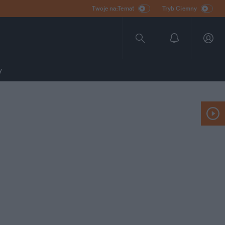
Twoje na:Temat
Tryb Ciemny
y