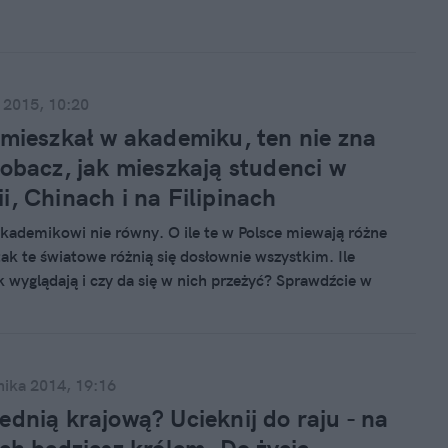
 bliskich, bądź ich wspominaniem, mogą mocno
 Oto 5 takich, które niejednego człowieka mogą wprawić w
 2015, 10:20
 mieszkał w akademiku, ten nie zna
Zobacz, jak mieszkają studenci w
i, Chinach i na Filipinach
ademikowi nie równy. O ile te w Polsce miewają różne
tak te światowe różnią się dosłownie wszystkim. Ile
ak wyglądają i czy da się w nich przeżyć? Sprawdźcie w
estawieniu.
nika 2014, 19:16
ednią krajową? Ucieknij do raju - na