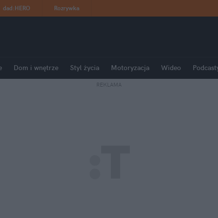
dad
:
HERO
Rozrywka
e
Dom i wnętrze
Styl życia
Motoryzacja
Wideo
Podcast
REKLAMA