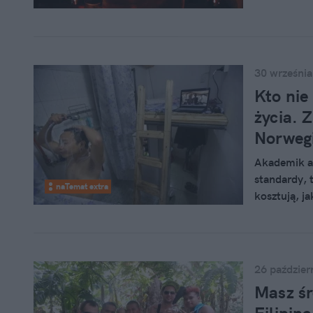
grzebaniem
zaskakiwać.
osłupienie.
30 września
Kto nie
życia. 
Norwegi
Akademik ak
standardy, 
naTemat extra
kosztują, j
poniższym z
26 paździer
Masz śr