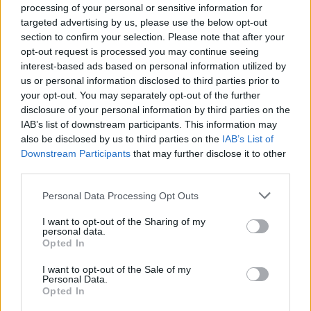
processing of your personal or sensitive information for
targeted advertising by us, please use the below opt-out
section to confirm your selection. Please note that after your
opt-out request is processed you may continue seeing
interest-based ads based on personal information utilized by
us or personal information disclosed to third parties prior to
your opt-out. You may separately opt-out of the further
disclosure of your personal information by third parties on the
IAB’s list of downstream participants. This information may
also be disclosed by us to third parties on the
IAB’s List of
Downstream Participants
that may further disclose it to other
third parties.
Świat
Personal Data Processing Opt Outs
I want to opt-out of the Sharing of my
01 lutego 2021, 13:38
personal data.
Opted In
Zamach stanu w Birmie, noblistka
aresztowana. Co musisz wiedzieć o
I want to opt-out of the Sale of my
Personal Data.
sytuacji? [FAKTY]
Opted In