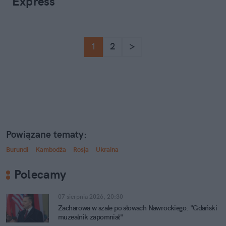
Express"
1
2
>
Powiązane tematy:
Burundi
Kambodża
Rosja
Ukraina
Polecamy
07 sierpnia 2026, 20:30
Zacharowa w szale po słowach Nawrockiego. "Gdański
muzealnik zapomniał"