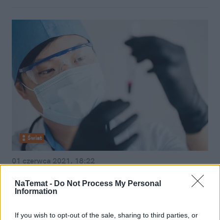
Świat
01 czerwca 2021, 18:22
Nowa decyzja WHO. Zatwierdzono
NaTemat -
Do Not Process My Personal
do użytku drugą chińską
Information
szczepionkę przeciw COVID-19
If you wish to opt-out of the sale, sharing to third parties, or