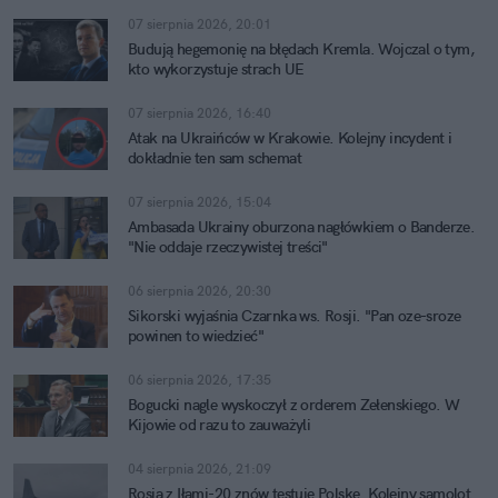
07 sierpnia 2026, 20:01
Budują hegemonię na błędach Kremla. Wojczal o tym,
kto wykorzystuje strach UE
07 sierpnia 2026, 16:40
Atak na Ukraińców w Krakowie. Kolejny incydent i
dokładnie ten sam schemat
07 sierpnia 2026, 15:04
Ambasada Ukrainy oburzona nagłówkiem o Banderze.
"Nie oddaje rzeczywistej treści"
06 sierpnia 2026, 20:30
Sikorski wyjaśnia Czarnka ws. Rosji. "Pan oze-sroze
powinen to wiedzieć"
06 sierpnia 2026, 17:35
Bogucki nagle wyskoczył z orderem Zełenskiego. W
Kijowie od razu to zauważyli
04 sierpnia 2026, 21:09
Rosja z Iłami-20 znów testuje Polskę. Kolejny samolot