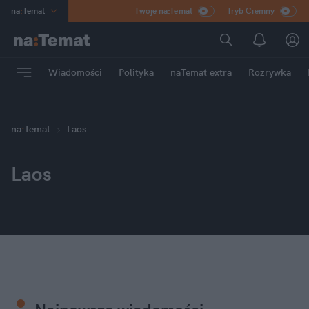
na
:
Temat
Twoje na:Temat
Tryb Ciemny
INN
:
Poland
ASZ
:
dziennik
Wiadomości
Polityka
naTemat extra
Rozrywka
mama
:
DU
dad
:
HERO
Rozrywka
na
:
Temat
Laos
Laos