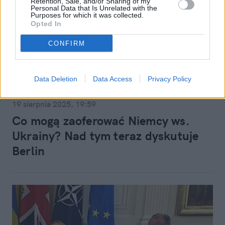
Retention, Sale, and/or Sharing of my
Personal Data that Is Unrelated with the
Purposes for which it was collected.
Opted In
CONFIRM
Data Deletion
Data Access
Privacy Policy
Świat
19 sierpnia 2025, 19:59
Co mogą zaoferować Niemcy ws.
Ukrainy? Nad tym teraz dyskutuje
Berlin