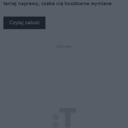
taniej naprawy, czeka cię kosztowna wymiana
szyby. Wybrałem się do serwisu Autoglass®, żeby
na własne oczy zobaczyć, jak profesjonaliści radzą
Czytaj całość
sobie z takimi uszkodzeniami.
REKLAMA