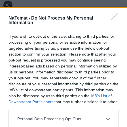
NaTemat -
Do Not Process My Personal
Information
Klaudia Sobczyk
If you wish to opt-out of the sale, sharing to third parties, or
processing of your personal or sensitive information for
Obserwuj
targeted advertising by us, please use the below opt-out
section to confirm your selection. Please note that after your
opt-out request is processed you may continue seeing
W naTemat.pl piszę dla działu Podróże. Moja pasja
interest-based ads based on personal information utilized by
do nich zaczęła się już w wieku trzynastu lat, kiedy
us or personal information disclosed to third parties prior to
rodzice wysłali mnie do letniej szkoły językowej na
your opt-out. You may separately opt-out of the further
Pokaż więcej
Malcie bez dobrej znajomości języka. Ten "skok na
disclosure of your personal information by third parties on the
głęboką wodę" chyba się opłacił, bo dziś uwielbiam
Napisz do mnie:
IAB’s list of downstream participants. This information may
zarówno podróże po Europie, jak i te na inne
klaudia.sobczyk@natemat.pl
also be disclosed by us to third parties on the
IAB’s List of
Downstream Participants
that may further disclose it to other
kontynenty. W międzyczasie mieszkałam przez pół
third parties.
roku w Nowym Orleanie i ukończyłam studia
licencjackie na uniwersytecie w Amsterdamie, a
Personal Data Processing Opt Outs
zebraną o świecie wiedzę chętnie przekazuję,