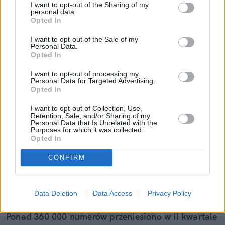
tworząc teksty o podróżach i turystyce.
I want to opt-out of the Sharing of my
personal data.
Czytaj więcej
Opted In
I want to opt-out of the Sale of my
Personal Data.
Opted In
I want to opt-out of processing my
Personal Data for Targeted Advertising.
Opted In
I want to opt-out of Collection, Use,
Retention, Sale, and/or Sharing of my
Personal Data that Is Unrelated with the
Purposes for which it was collected.
Opted In
CONFIRM
Orange znów na czele. Powody, dla
których tyle osób przenosi do niego
Data Deletion
Data Access
Privacy Policy
numery
Ponad 360 000 numerów przeniesiono w II kwartale