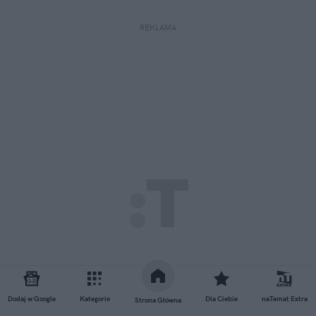
REKLAMA
Dodaj w Google
Kategorie
Dla Ciebie
naTemat Extra
Strona Główna