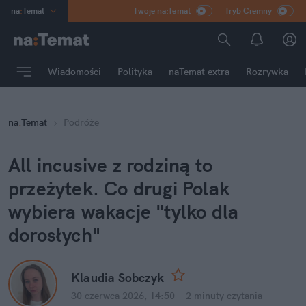
na
:
Temat
Twoje na:Temat
Tryb Ciemny
INN
:
Poland
ASZ
:
dziennik
Wiadomości
Polityka
naTemat extra
Rozrywka
mama
:
DU
dad
:
HERO
na
:
Temat
Podróże
Rozrywka
All incusive z rodziną to 
przeżytek. Co drugi Polak 
wybiera wakacje "tylko dla 
dorosłych"
Klaudia Sobczyk
30 czerwca 2026, 14:50
·
2 minuty
 czytania