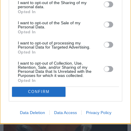
I want to opt-out of the Sharing of my
personal data.
Jestem absolwentką dziennikarstwa i komunikacji
Opted In
społecznej na Uniwersytecie Rzeszowskim oraz
I want to opt-out of the Sale of my
dziennikarstwa i zarządzania mediami na
Personal Data.
Pokaż więcej
Uniwersytecie Szczecińskim, gdzie uzyskałam tytuł
Opted In
magistra. Swoje pierwsze doświadczenie zawodowe
Napisz do mnie:
I want to opt-out of processing my
zdobywam na łamach naTemat, codziennie
karina.maslyk@natemat.pl
Personal Data for Targeted Advertising.
zderzając się z nowymi wyzwaniami pracy
Opted In
dziennikarza i jednocześnie czerpiąc ogromną
I want to opt-out of Collection, Use,
satysfakcję z tworzenia własnych artykułów oraz
Retention, Sale, and/or Sharing of my
Personal Data that Is Unrelated with the
możliwości dzielenia się nimi z czytelnikami. Od
Purposes for which it was collected.
dziecka uwielbiam obcować z tekstem – zarówno
Opted In
poprzez czytanie, jak i pisanie. Jestem zagorzałą
Czytaj więcej
CONFIRM
czytelniczką, szczególnie lubującą się w literaturze
pięknej, ale z chęcią sięgającą też po fantasy ze
smokami czy reportaże z dalekich krajów. Moi
Data Deletion
Data Access
Privacy Policy
ulubieni autorzy to Ottessa Moshfegh, Rebecca F.
Kuang oraz Haruki Murakami. Poza książkami
interesują mnie wszelkie nowiny i trendy ze świata