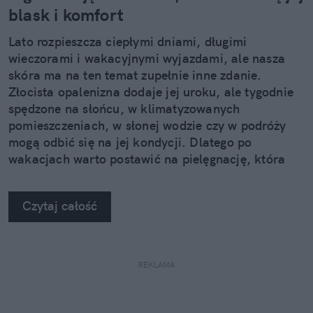
blask i komfort
Lato rozpieszcza ciepłymi dniami, długimi
wieczorami i wakacyjnymi wyjazdami, ale nasza
skóra ma na ten temat zupełnie inne zdanie.
Złocista opalenizna dodaje jej uroku, ale tygodnie
spędzone na słońcu, w klimatyzowanych
pomieszczeniach, w słonej wodzie czy w podróży
mogą odbić się na jej kondycji. Dlatego po
wakacjach warto postawić na pielęgnację, która
nie kończy się na samym nawilżeniu. Sprawdzamy,
jak pięć kosmetyków z linii Neuro Adapt marki
Czytaj całość
Clochee może pomóc skórze odzyskać równowagę.
REKLAMA