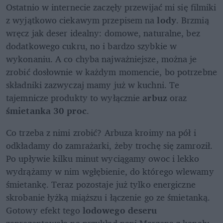
Ostatnio w internecie zaczęły przewijać mi się filmiki 
z wyjątkowo ciekawym przepisem na 
lody
. Brzmią 
wręcz jak deser idealny: domowe, naturalne, bez 
dodatkowego cukru, no i bardzo szybkie w 
wykonaniu. A co chyba najważniejsze, można je 
zrobić dosłownie w każdym momencie, bo potrzebne 
składniki zazwyczaj mamy już w kuchni. Te 
tajemnicze produkty to wyłącznie 
arbuz
 oraz 
śmietanka 30 proc
.
Co trzeba z nimi zrobić? Arbuza kroimy na pół i 
odkładamy do zamrażarki, żeby trochę się zamroził. 
Po upływie kilku minut wyciągamy owoc i lekko 
wydrążamy w nim wgłębienie, do którego wlewamy 
śmietankę. Teraz pozostaje już tylko energiczne 
skrobanie łyżką miąższu i łączenie go ze śmietanką. 
Gotowy efekt tego 
lodowego deseru 
zaprezentowała na przykład pani Marzena z kanału 