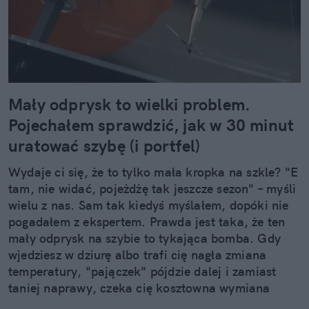
szeroko pojętej kultury – filmów, seriali, muzyki,
mody. W wolnym czasie lubię zrobić pilates lub
przejść się na spacer (najlepiej z moim psem),
natomiast najbardziej cieszy mnie perspektywa
wyjazdu w góry (Bieszczady to mój drugi dom) albo
podróży za granicę. Szczególnie zachwycam się
Mały odprysk to wielki problem.
krajami dalekiej północy, a zwłaszcza miejscami,
Pojechałem sprawdzić, jak w 30 minut
gdzie można podziwiać zorzę polarną. W swoich
uratować szybę (i portfel)
tekstach chciałabym poruszać tematy bliskie
ludziom. Od przyziemnych, lifestylowych spraw
Wydaje ci się, że to tylko mała kropka na szkle? "E
codziennych po wielkie wydarzenia na świecie,
tam, nie widać, pojeżdżę tak jeszcze sezon" – myśli
dotykające społeczeństwa. Zawsze fascynowały
wielu z nas. Sam tak kiedyś myślałem, dopóki nie
mnie też wciągające reportaże podróżnicze, które
pogadałem z ekspertem. Prawda jest taka, że ten
czyta się jak dobrą książkę.
mały odprysk na szybie to tykająca bomba. Gdy
wjedziesz w dziurę albo trafi cię nagła zmiana
temperatury, "pajączek" pójdzie dalej i zamiast
taniej naprawy, czeka cię kosztowna wymiana
szyby. Wybrałem się do serwisu Autoglass®, żeby