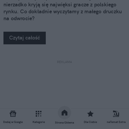
nierzadko kryją się najwięksi gracze z polskiego
rynku. Co dokładnie wyczytamy z małego druczku
na odwrocie?
Czytaj całość
REKLAMA
Dodaj w Google
Kategorie
Dla Ciebie
naTemat Extra
Strona Główna