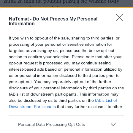
zaraz za nimi na podium plasują się właśnie
 lody 
owocowe i orzeźwiające sorbety.
NaTemat -
Do Not Process My Personal
Information
Nie przegap żadnej ważnej wiadomości i
obserwuj nas w Google News!
If you wish to opt-out of the sale, sharing to third parties, or
processing of your personal or sensitive information for
targeted advertising by us, please use the below opt-out
Więcej:
section to confirm your selection. Please note that after your
Lifestyle
Jedzenie
Przepisy
opt-out request is processed you may continue seeing
interest-based ads based on personal information utilized by
us or personal information disclosed to third parties prior to
your opt-out. You may separately opt-out of the further
disclosure of your personal information by third parties on the
IAB’s list of downstream participants. This information may
also be disclosed by us to third parties on the
IAB’s List of
Downstream Participants
that may further disclose it to other
third parties.
Karina Masłyk
Personal Data Processing Opt Outs
Obserwuj