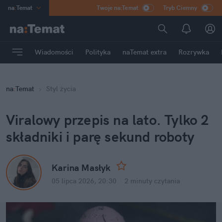
na
:
Temat
Twoje na:Temat
Tryb Ciemny
INN
:
Poland
ASZ
:
dziennik
Wiadomości
Polityka
naTemat extra
Rozrywka
mama
:
DU
dad
:
HERO
na
:
Temat
Styl życia
Rozrywka
Viralowy przepis na lato. Tylko 2 
składniki i parę sekund roboty
Karina Masłyk
05 lipca 2026, 20:30
·
2 minuty
 czytania