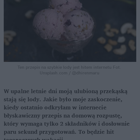
Ten przepis na szybkie lody jest hitem internetu
Fot. 
Unsplash.com / @dhirenmaru
W upalne letnie dni moją ulubioną przekąską 
stają się lody. Jakie było moje zaskoczenie, 
kiedy ostatnio odkryłam w internecie 
błyskawiczny przepis na domową rozpustę, 
który wymaga tylko 2 składników i dosłownie 
paru sekund przygotowań. To będzie hit 
tegorocznych wakacji.