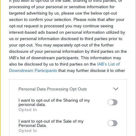
If you wish to opt-out of the sale, sharing to third parties, or
processing of your personal or sensitive information for
targeted advertising by us, please use the below opt-out
section to confirm your selection. Please note that after your
opt-out request is processed you may continue seeing
interest-based ads based on personal information utilized by
us or personal information disclosed to third parties prior to
your opt-out. You may separately opt-out of the further
disclosure of your personal information by third parties on the
IAB’s list of downstream participants. This information may
also be disclosed by us to third parties on the
IAB’s List of
Downstream Participants
that may further disclose it to other
third parties.
Kraj
Personal Data Processing Opt Outs
08 maja 2023, 19:27
I want to opt-out of the Sharing of my
personal data.
"Nawet wpadł w trans". Dziwna
Opted In
wizja śledczego podczas poszukiwań
I want to opt-out of the Sale of my
Wieczorek
Personal Data.
Opted In