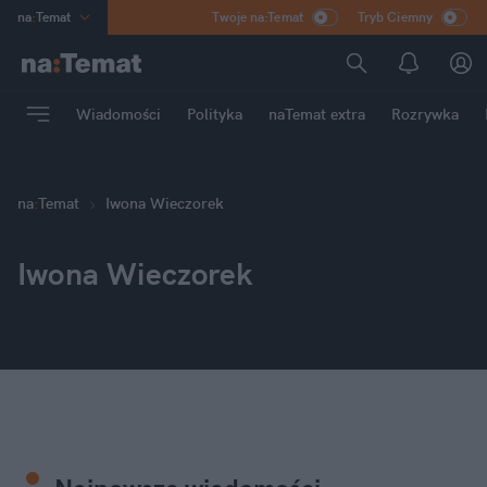
na
:
Temat
Twoje na:Temat
Tryb Ciemny
INN
:
Poland
ASZ
:
dziennik
Wiadomości
Polityka
naTemat extra
Rozrywka
mama
:
DU
dad
:
HERO
Rozrywka
na
:
Temat
Iwona Wieczorek
Iwona Wieczorek