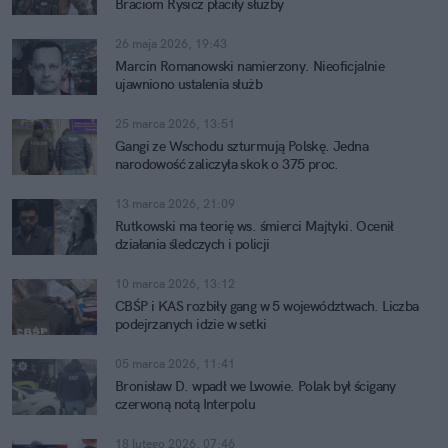
Braciom Rysicz płaciły służby
26 maja 2026, 19:43
Marcin Romanowski namierzony. Nieoficjalnie
ujawniono ustalenia służb
25 marca 2026, 13:51
Gangi ze Wschodu szturmują Polskę. Jedna
narodowość zaliczyła skok o 375 proc.
13 marca 2026, 21:09
Rutkowski ma teorię ws. śmierci Majtyki. Ocenił
działania śledczych i policji
10 marca 2026, 13:12
CBŚP i KAS rozbiły gang w 5 województwach. Liczba
podejrzanych idzie w setki
05 marca 2026, 11:41
Bronisław D. wpadł we Lwowie. Polak był ścigany
czerwoną notą Interpolu
18 lutego 2026, 07:46