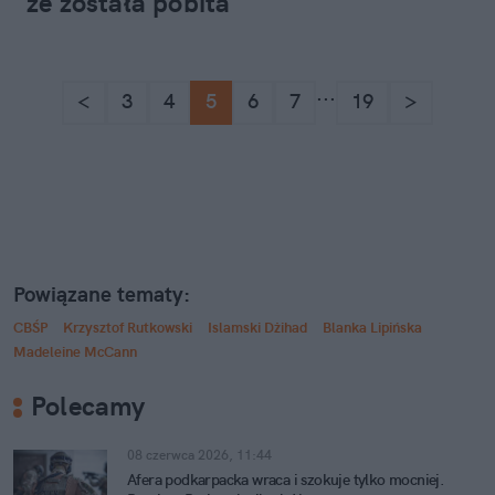
że została pobita"
...
<
3
4
5
6
7
19
>
Powiązane tematy:
CBŚP
Krzysztof Rutkowski
Islamski Dżihad
Blanka Lipińska
Madeleine McCann
Polecamy
08 czerwca 2026, 11:44
Afera podkarpacka wraca i szokuje tylko mocniej.