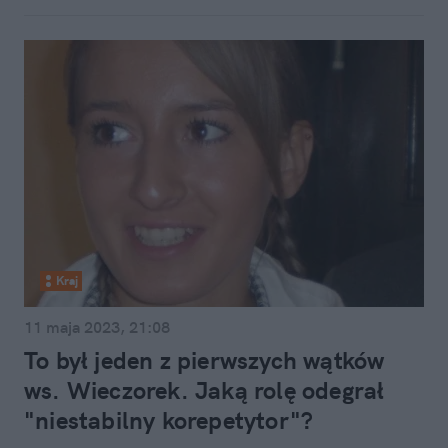
Kraj
11 maja 2023, 21:08
To był jeden z pierwszych wątków
ws. Wieczorek. Jaką rolę odegrał
"niestabilny korepetytor"?