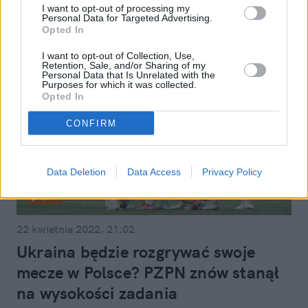
I want to opt-out of processing my
Personal Data for Targeted Advertising.
Opted In
I want to opt-out of Collection, Use,
Retention, Sale, and/or Sharing of my
Personal Data that Is Unrelated with the
Purposes for which it was collected.
Opted In
CONFIRM
Data Deletion
Data Access
Privacy Policy
Sport
22 kwietnia 2022, 21:02
Ukraina będzie rozgrywać swoje
mecze w Polsce? PZPN znów stanął
na wysokości zadania