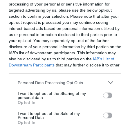
processing of your personal or sensitive information for
targeted advertising by us, please use the below opt-out
section to confirm your selection. Please note that after your
opt-out request is processed you may continue seeing
interest-based ads based on personal information utilized by
us or personal information disclosed to third parties prior to
your opt-out. You may separately opt-out of the further
disclosure of your personal information by third parties on the
IAB’s list of downstream participants. This information may
also be disclosed by us to third parties on the
IAB’s List of
Downstream Participants
that may further disclose it to other
third parties.
Personal Data Processing Opt Outs
Sport
I want to opt-out of the Sharing of my
01 czerwca 2022, 23:55
personal data.
Opted In
Wygrali ten mecz dla całego narodu
walczącego z najeźdźcą. Ukraina
I want to opt-out of the Sale of my
Personal Data.
bliżej awansu na MŚ
Opted In