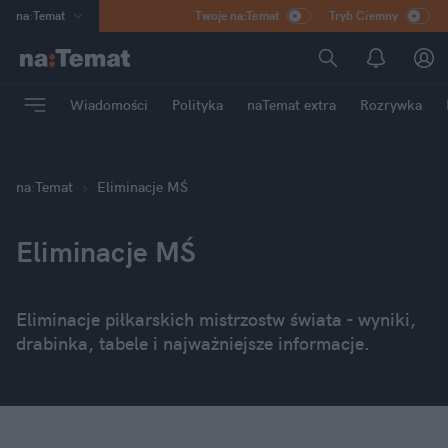
na
:
Temat
Twoje na:Temat
Tryb Ciemny
INN
:
Poland
ASZ
:
dziennik
Wiadomości
Polityka
naTemat extra
Rozrywka
mama
:
DU
dad
:
HERO
Rozrywka
na
:
Temat
Eliminacje MŚ
Eliminacje MŚ
Eliminacje piłkarskich mistrzostw świata - wyniki,
drabinka, tabele i najważniejsze informacje.