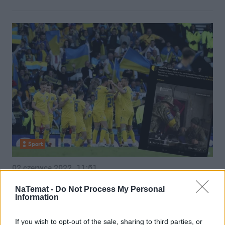
Sport
02 czerwca 2022, 11:51
Ukraińscy żołnierze w okopach
NaTemat -
Do Not Process My Personal
oglądali triumf piłkarzy. Te sceny
Information
chwytają za serce [WIDEO]
If you wish to opt-out of the sale, sharing to third parties, or