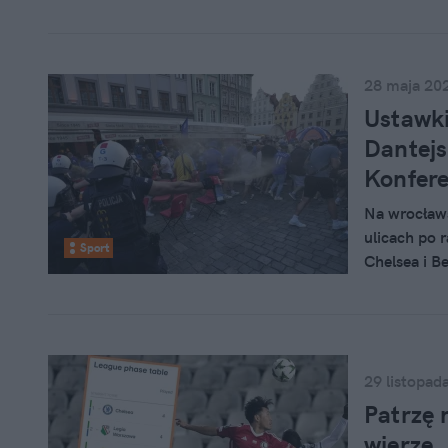
28 maja 20
Ustawki
Dantejs
Konfere
Na wrocław
ulicach po 
Sport
Chelsea i B
się w finale
29 listopad
Patrzę 
wierzę.