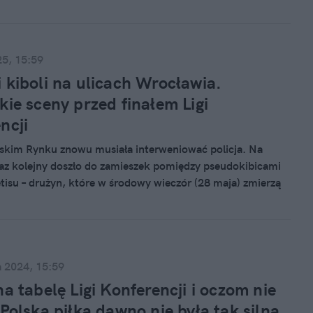
25, 15:59
 kiboli na ulicach Wrocławia.
kie sceny przed finałem Ligi
ncji
skim Rynku znowu musiała interweniować policja. Na
raz kolejny doszło do zamieszek pomiędzy pseudokibicami
etisu – drużyn, które w środowy wieczór (28 maja) zmierzą
 Ligi Konferencji na stadionie Tarczyński Arena.
a 2024, 15:59
na tabelę Ligi Konferencji i oczom nie
 Polska piłka dawno nie była tak silna