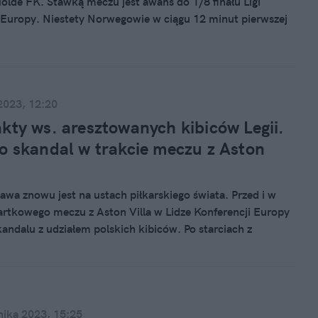
lde FK. Stawką meczu jest awans do 1/8 finału Ligi
 Europy. Niestety Norwegowie w ciągu 12 minut pierwszej
zaorali obronę stołecznej drużyny, że nawet bramki Josue i
a w drugiej części spotkania nie zmyły uczucia blamażu.
opuszczają Norwegię przegrywając 3:2.
2023, 12:20
kty ws. aresztowanych kibiców Legii.
o skandal w trakcie meczu z Aston
awa znowu jest na ustach piłkarskiego świata. Przed i w
artkowego meczu z Aston Villa w Lidze Konferencji Europy
kandalu z udziałem polskich kibiców. Po starciach z
licją kilkudziesięciu z nich zostało zatrzymanych. Stołeczny
zał właśnie nowe informacje w tej sprawie.
nika 2023, 15:25