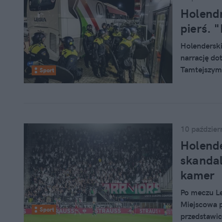
Holendrz
pierś. 
Holenderski
narrację do
Tamtejszymi
Sport
"Wojskowyc
10 paździer
Holende
skandal
kamer
Po meczu Le
Miejscowa po
Sport
przedstawic