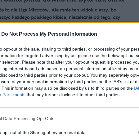
że to nie Liga Mistrzów. Ale mnie ten widok cieszy, bo
eszyć każdego polskiego kibica, niezależnie od tego, czy
 Jagiellonię, czy ich nienawidzi. Polskie kluby w końcu
j przyczółek. A dziś mogą nas jeszcze zaskoczyć piłkarki,
-
Do Not Process My Personal Information
z koniecznie trzeba obejrzeć, bo radzą sobie wyśmienicie!
to opt-out of the sale, sharing to third parties, or processing of your per
formation for targeted advertising by us, please use the below opt-out s
a 2024, 10:00
r selection. Please note that after your opt-out request is processed y
eing interest-based ads based on personal information utilized by us or
y transparent cypryjskich kibiców na
disclosed to third parties prior to your opt-out. You may separately opt-
 Legią. Ostra reakcja Rafała
losure of your personal information by third parties on the IAB’s list of
. This information may also be disclosed by us to third parties on the
IA
wskiego
Participants
that may further disclose it to other third parties.
 w Lidze Konferencji nie zawsze stoi na najwyższym
e za to kibice lubią zwracać na siebie uwagę. Nawet jeśli to,
ie dotyczy bezpośrednio sportu, a jest żenującą prowokacją.
l Data Processing Opt Outs
dczas czwartkowego meczu Omonia - Legia w stolicy Cypru
o opt-out of the Sharing of my personal data.