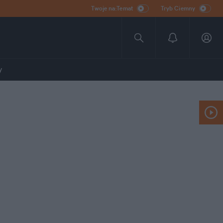
Twoje na:Temat
Tryb Ciemny
y