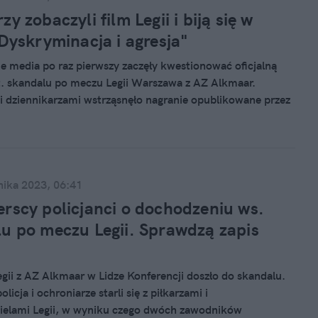
y zobaczyli film Legii i biją się w
"Dyskryminacja i agresja"
e media po raz pierwszy zaczęły kwestionować oficjalną
t. skandalu po meczu Legii Warszawa z AZ Alkmaar.
 dziennikarzami wstrząsnęło nagranie opublikowane przez
h".
nika 2023, 06:41
rscy policjanci o dochodzeniu ws.
u po meczu Legii. Sprawdzą zapis
gii z AZ Alkmaar w Lidze Konferencji doszło do skandalu.
licja i ochroniarze starli się z piłkarzami i
ielami Legii, w wyniku czego dwóch zawodników