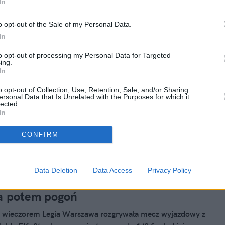
In
a 2024, 07:05
o opt-out of the Sale of my Personal Data.
In
onia i Legia dały czadu! Tak wygląda
Ligi Konferencji, lepsza tylko Chelsea
to opt-out of processing my Personal Data for Targeted
ing.
In
Białystok i Legia Warszawa idą jak burza w Lidze
! Po kolejnych zwycięstwach zajmują miejsca w czołówce
o opt-out of Collection, Use, Retention, Sale, and/or Sharing
pując jedynie Chelsea. Polskie drużyny dzięki wygranej są na
ersonal Data that Is Unrelated with the Purposes for which it
lected.
ze do awansu do fazy pucharowej!
In
CONFIRM
024, 20:46
Data Deletion
Data Access
Privacy Policy
Legii w Molde. Najpierw lanie w 12
a potem pogoń
 wieczorem Legia Warszawa rozgrywała mecz wyjazdowy z