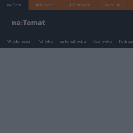
na
:
Temat
INN
:
Poland
ASZ
:
dziennik
mama
:
DU
Wiadomości
Polityka
naTemat extra
Rozrywka
Podróż