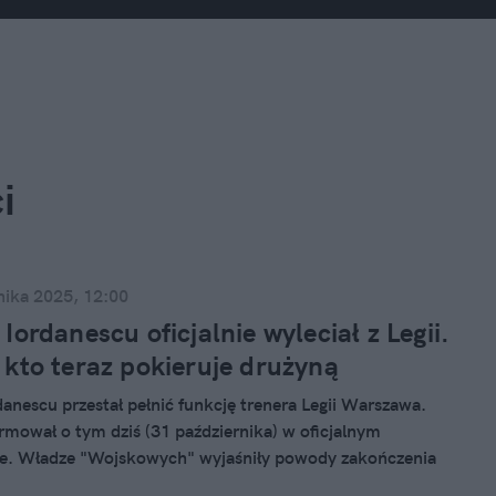
i
nika 2025, 12:00
Iordanescu oficjalnie wyleciał z Legii.
kto teraz pokieruje drużyną
anescu przestał pełnić funkcję trenera Legii Warszawa.
rmował o tym dziś (31 października) w oficjalnym
e. Władze "Wojskowych" wyjaśniły powody zakończenia
i wskazały już tymczasowego następcę.