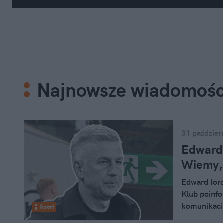
Najnowsze wiadomośc
31 paździer
Edward 
Wiemy, 
Edward Iord
Klub poinfo
komunikaci
Sport
współpracy 