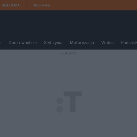
dad
:
HERO
Rozrywka
e
Dom i wnętrze
Styl życia
Motoryzacja
Wideo
Podcast
REKLAMA