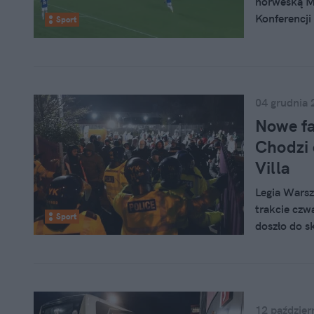
norweską Mo
Konferencji
Sport
połowy tak 
Augustyniak
Legioniści 
04 grudnia 
Nowe fa
Chodzi 
Villa
Legia Warsz
trakcie czw
Sport
doszło do s
angielską po
klub przeka
12 paździer