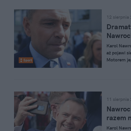
12 sierpnia
Dramaty
Nawrock
Karol Nawro
aż pojawi si
Motorem jeg
Sport
gdańskiej e
pamiętać, ż
11 sierpnia
Nawrock
razem n
Karol Nawro