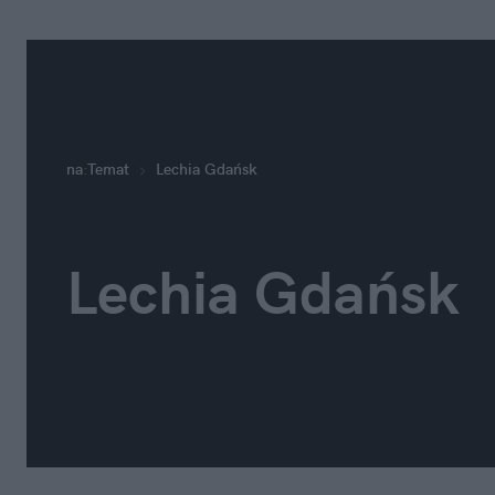
na
:
Temat
Lechia Gdańsk
Lechia Gdańsk