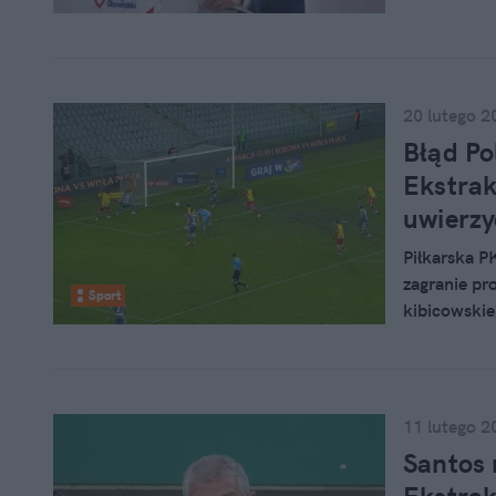
Kierwińskie
20 lutego 2
Błąd Po
Ekstrak
uwierzy
Piłkarska P
zagranie pr
Sport
kibicowskie
przytrafił s
mając przed
11 lutego 2
Santos 