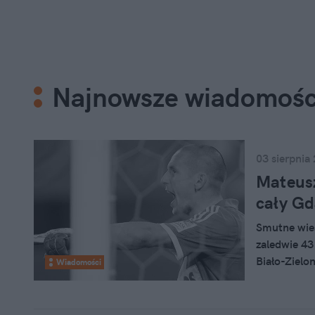
Najnowsze wiadomośc
03 sierpnia
Mateusz
cały Gd
Smutne wieś
zaledwie 43
Biało-Zielo
Wiadomości