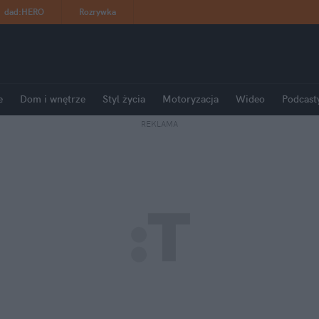
dad
:
HERO
Rozrywka
e
Dom i wnętrze
Styl życia
Motoryzacja
Wideo
Podcast
REKLAMA