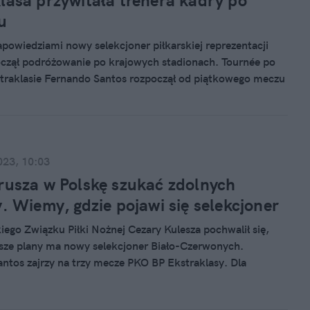
lasa przywitała trenera kadry po
u
apowiedziami nowy selekcjoner piłkarskiej reprezentacji
oczął podróżowanie po krajowych stadionach. Tournée po
raklasie Fernando Santos rozpoczął od piątkowego meczu
Miejscowa Lechia bezbramkowo podzieliła się punktami z
Łódź.
023, 10:03
rusza w Polskę szukać zdolnych
y. Wiemy, gdzie pojawi się selekcjoner
kiego Związku Piłki Nożnej Cezary Kulesza pochwalił się,
iższe plany ma nowy selekcjoner Biało-Czerwonych.
ntos zajrzy na trzy mecze PKO BP Ekstraklasy. Dla
ka będzie to pierwsza okazja do kontaktu z ligową piłką nad
znajdzie w kraju nowych reprezentantów?