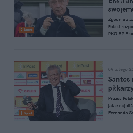
Ekstrak
swojem
Zgodnie z z
Polski rozp
Sport
PKO BP Ekst
w Gdańsku. 
Widzewem 
09 lutego 2
Santos 
piłkarz
Prezes Pols
jakie najbl
Fernando Sa
Sport
Portugalczy
Wisłą. Czy 