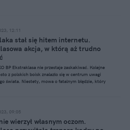
go... alkomatem.
023, 12:11
laka stał się hitem internetu.
lasowa akcja, w którą aż trudno
ć
KO BP Ekstraklasa nie przestaje zaskakiwać. Kolejne
osto z polskich boisk znalazło się w centrum uwagi
go świata. Niestety, mowa o fatalnym błędzie, który
ię Michałowi Nalepie. Piłkarz Lechii Gdańsk nie trafił w piłkę,
 sobą tylko pustą bramkę.
023, 09:05
nie wierzył własnym oczom.