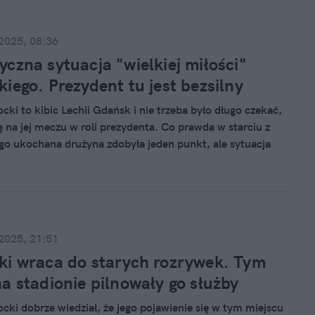
 2025, 08:36
czna sytuacja "wielkiej miłości"
iego. Prezydent tu jest bezsilny
cki to kibic Lechii Gdańsk i nie trzeba było długo czekać,
ę na jej meczu w roli prezydenta. Co prawda w starciu z
o ukochana drużyna zdobyła jeden punkt, ale sytuacja
kipy jest, delikatnie mówiąc... nieciekawa. Chociaż trzeba
e to dopiero początek sezonu.
 2025, 21:51
i wraca do starych rozrywek. Tym
a stadionie pilnowały go służby
cki dobrze wiedział, że jego pojawienie się w tym miejscu