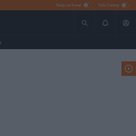
Twoje na:Temat
Tryb Ciemny
y