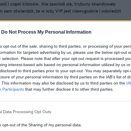
boli i część kibiców. Nie zawiódł się, trybuny skandowały
n sam stwierdził, że w loży VIP jest niewygodnie i odwiedził
ardziej zagorzałych kibiców.
-
Do Not Process My Personal Information
to opt-out of the sale, sharing to third parties, or processing of your per
25, 08:41
formation for targeted advertising by us, please use the below opt-out s
talenia ws. Karola Nawrockiego. Miał
r selection. Please note that after your opt-out request is processed y
eing interest-based ads based on personal information utilized by us or
ział w słynnej "ustawce"
disclosed to third parties prior to your opt-out. You may separately opt-
losure of your personal information by third parties on the IAB’s list of
zmowy Karola Nawrockiego ze Sławomirem Mentzenem,
. This information may also be disclosed by us to third parties on the
IA
eracji zadał pytanie o udział w "ustawkach" kiboli.
Participants
that may further disclose it to other third parties.
 prezydenta wspierany przez PiS wówczas nie zaprzeczył.
cześniej wzbudził spore emocje w mediach. Wirtualna
nia nowe ustalenia w tej sprawie.
l Data Processing Opt Outs
o opt-out of the Sharing of my personal data.
nika 2024, 08:02