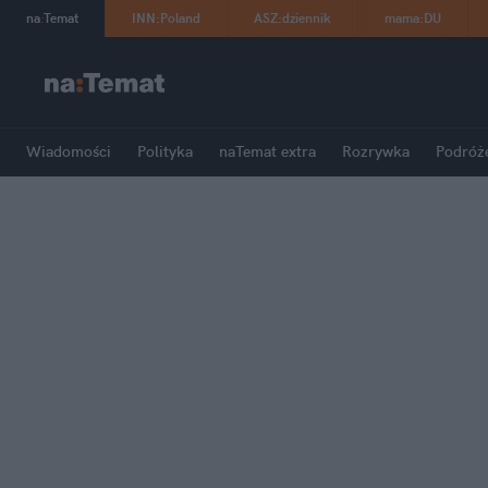
na
:
Temat
INN
:
Poland
ASZ
:
dziennik
mama
:
DU
Wiadomości
Polityka
naTemat extra
Rozrywka
Podróż