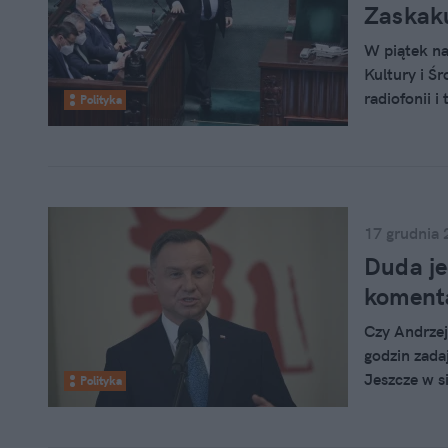
Zaskaku
W piątek na
Kultury i Ś
radiofonii i
Polityka
procedowano
senackie we
Kaczyńskie
17 grudnia 
Duda je
komenta
Czy Andrzej
godzin zada
Jeszcze w s
Polityka
przepisy. T
minister Pa