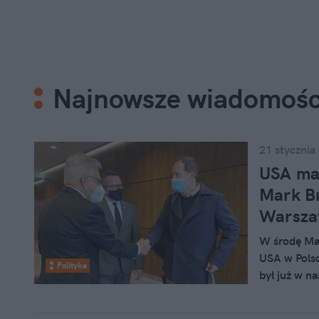
Najnowsze wiadomośc
21 stycznia
USA ma
Mark Br
Warsza
W środę Mar
USA w Polsc
Polityka
był już w na
polskiego 