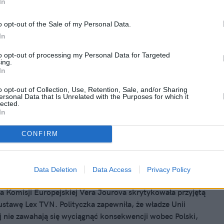
In
2021, 14:50
 nie widzi zagrożenia w Lex TVN.
o opt-out of the Sale of my Personal Data.
r liczy na "szybkie podpisanie ustawy"
In
 Czarnek skomentował uchwalenie kontrowersyjnej ustawy
to opt-out of processing my Personal Data for Targeted
ing.
N. Wejście w życie nowelizacji oznacza zagrożenie dla
In
diów w Polsce. Polityk nie widzi jednak w tym nic złego.
 określa jako "antypolską".
o opt-out of Collection, Use, Retention, Sale, and/or Sharing
ersonal Data that Is Unrelated with the Purposes for which it
lected.
In
CONFIRM
2021, 22:18
fowa KE ostrzega rząd PiS. "Komisja
Data Deletion
Data Access
Privacy Policy
aha się podjąć działań"
 Komisji Europejskiej Vera Jourova skrytykowała przyjętą
ustawę Lex TVN. Polityczka zapewniła, że władze Unii
j nie zawahają się wyciągnąć konsekwencji wobec Polski,