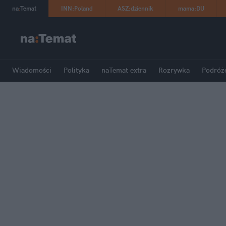
na
:
Temat
INN
:
Poland
ASZ
:
dziennik
mama
:
DU
Wiadomości
Polityka
naTemat extra
Rozrywka
Podróż