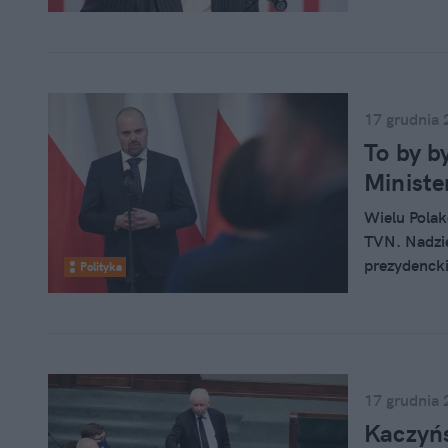
jeśli okaże
17 grudnia 
To by b
Ministe
Wielu Polak
TVN. Nadzie
prezydencki
Polityka
bezprecede
RP – zarzuc
formy oraz 
17 grudnia 
Kaczyńs