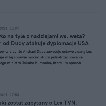
 się, że ustawa narusza międzynarodowe przepisy.
2021, 22:01
yło na tyle z nadziejami ws. weta?
r od Dudy atakuje dyplomację USA
ów wierzy, że Andrzej Duda zawetuje ustawę zwaną Lex
je w tej sprawie mocno studzi jednak zachowanie
ego ministra Jakuba Kumocha, który – w sposób
nsowy dla stosunków polsko-amerykańskich w czasach III
ił dyplomacji USA "zagubienie i błędny dobór środków,
języka".
2021, 17:54
ki został zapytany o Lex TVN.