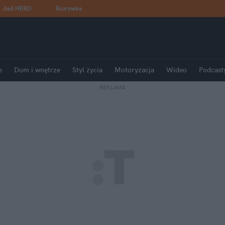
dad
:
HERO
Rozrywka
e
Dom i wnętrze
Styl życia
Motoryzacja
Wideo
Podcast
REKLAMA