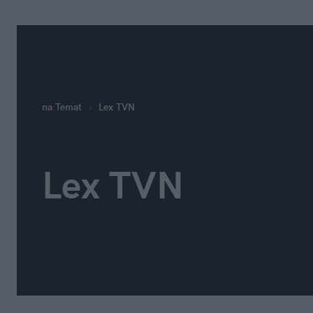
na
:
Temat
Lex TVN
Lex TVN