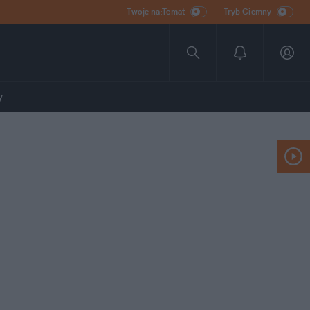
Twoje na:Temat
Tryb Ciemny
y