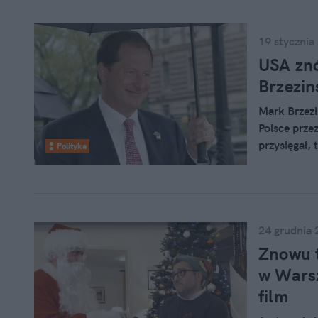
19 stycznia
USA zn
Brzezin
Mark Brzezi
Polsce prze
przysięgał,
Polityka
24 grudnia 
Znowu t
w Warsz
film