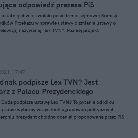
jąca odpowiedź prezesa PiS
 ostatnią chwilę zwołało posiedzenie sejmowej Komisji
rodków Przekazu w sprawie ustawy o zmianie ustawy o
 telewizji, nazywanej "lex TVN". Później projekt
 w trybie ekspresowym, aż Sejm oficjalnie odrzucił
to. O tę sytuację zapytano samego Jarosława
go.
2021, 17:47
dnak podpisze Lex TVN? Jest
rz z Pałacu Prezydenckiego
 Duda podpisze ustawę Lex TVN? To pytanie od kilku
ją sobie wyborcy wszystkich ugrupowań politycznych.
ierpniu prezydent chłodno oceniał proponowane przez PiS
uż po głosowaniu Sejmu głos w sprawie zabrał prezydencki
weł Szrot.