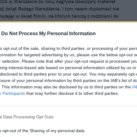
SA w Warszawie co roku nagrywa dowcipny materiał
zji świąt Bożego Narodzenia. I tym razem dyplomaci nie
ysyłając w świat filmik, na którym tańczą z rodzinami do
ngle Bell Rock".
-
Do Not Process My Personal Information
to opt-out of the sale, sharing to third parties, or processing of your per
2021, 15:19
formation for targeted advertising by us, please use the below opt-out s
wski dosadnie o ustawie uderzającej w
r selection. Please note that after your opt-out request is processed y
eing interest-based ads based on personal information utilized by us or
łąd z każdego punktu widzenia"
disclosed to third parties prior to your opt-out. You may separately opt-
losure of your personal information by third parties on the IAB’s list of
TVN powróciła niespodziewanie. Sejm odrzucił uchwałę
. This information may also be disclosed by us to third parties on the
IA
drzucenia noweli ustawy o radiofonii i telewizji, co
Participants
that may further disclose it to other third parties.
tym, że ustawa koniec końców trafiła na biurko
. Mocny komentarz opublikował w związku z tym Tomasz
 który wyjaśnił, dlaczego popsucie relacji z USA jest
l Data Processing Opt Outs
czą, której Polska potrzebuje.
o opt-out of the Sharing of my personal data.