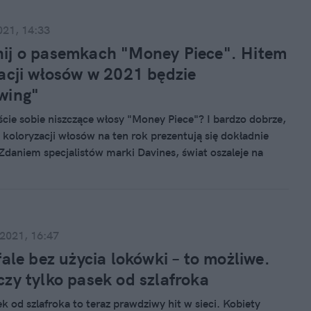
021, 14:33
ij o pasemkach "Money Piece". Hitem
acji włosów w 2021 będzie
wing"
cie sobie niszczące włosy "Money Piece"? I bardzo dobrze,
 koloryzacji włosów na ten rok prezentują się dokładnie
Zdaniem specjalistów marki Davines, świat oszaleje na
oryzacji zwanej "Shadowing", polegającej na
aniu pasm.
 2021, 16:47
fale bez użycia lokówki – to możliwe.
zy tylko pasek od szlafroka
k od szlafroka to teraz prawdziwy hit w sieci. Kobiety