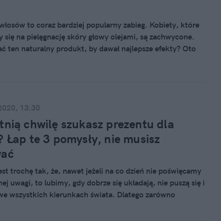
włosów to coraz bardziej popularny zabieg. Kobiety, które
 się na pielęgnację skóry głowy olejami, są zachwycone.
ć ten naturalny produkt, by dawał najlepsze efekty? Oto
poprawnego olejowania.
2020, 13:30
tnią chwilę szukasz prezentu dla
? Łap te 3 pomysły, nie musisz
wać
est trochę tak, że, nawet jeżeli na co dzień nie poświęcamy
ej uwagi, to lubimy, gdy dobrze się układają, nie puszą się i
 we wszystkich kierunkach świata. Dlatego zarówno
 pielęgnacji, jak i wszelkiego rodzaju sprzęty są zawsze
ysłem na prezent.