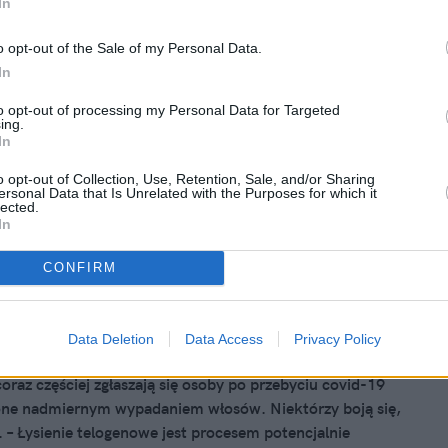
In
ndra Kwaśniewska przeszła
fozę. To sprawiło, że zmieniła się nie
o opt-out of the Sale of my Personal Data.
In
nania
to opt-out of processing my Personal Data for Targeted
 Kwaśniewska w nowym roku zachwyciła spektakularną
ing.
. Na swoim profilu na Instagramie, gdzie często publikuje
In
ycia codziennego, postanowiła pochwalić się zmianą fryzury.
o opt-out of Collection, Use, Retention, Sale, and/or Sharing
m razem postawiła na blond i mocno skróciła włosy. Jak
ersonal Data that Is Unrelated with the Purposes for which it
lected.
da córka byłego prezydenta?
In
CONFIRM
 2021, 12:09
się łyse placki". Wypadanie włosów to
Data Deletion
Data Access
Privacy Policy
 skutek koronawirusa
oraz częściej zgłaszają się osoby po przebyciu covid-19
one nadmiernym wypadaniem włosów. Niektórzy boją się,
. – Łysienie telogenowe jest procesem potencjalnie