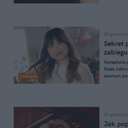
odwracalnym
ostrej infek
Elżbieta Ko
30 grudnia 
Sekret 
zabiegu
Koreańska p
Polek odkry
pewnym pod
Styl życia
pozytywne e
Jakie skutk
wykonać? O 
29 grudnia 
Jak pop