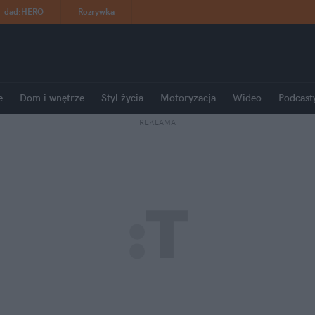
dad
:
HERO
Rozrywka
e
Dom i wnętrze
Styl życia
Motoryzacja
Wideo
Podcast
REKLAMA