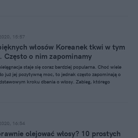
. Można zaryzykować stwierdzenie, że jeżeli jest efektem
cji wirusowej, to włosy odrastają całkowicie – mówi dr hab.
walska-Olędzka, dermatolog i wenerolog.
2020, 15:57
pięknych włosów Koreanek tkwi w tym
. Często o nim zapominamy
ielęgnacja staje się coraz bardziej popularna. Choć wiele
ło już jej pozytywną moc, to jednak często zapominają o
stawowym kroku dbania o włosy. Zabieg, którego
fekty Koreanki odkryły już dawno, to peeling skóry głowy.
i przynosi jego regularne stosowanie i jak go poprawnie
tym w tekście poniżej.
2020, 16:54
rawnie olejować włosy? 10 prostych