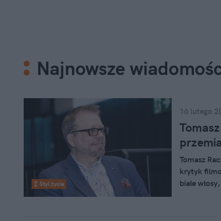
Najnowsze wiadomośc
16 lutego 2
Tomasz 
przemia
Tomasz Racz
krytyk film
białe włosy
Styl życia
pod wrażen