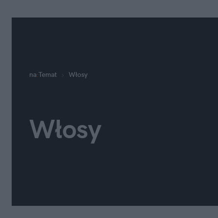
na
:
Temat
Włosy
Włosy