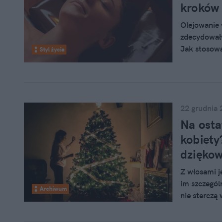
kroków
Olejowanie 
zdecydowały
Jak stosowa
Styl życia
10 kroków 
22 grudnia 
Na osta
kobiety
dzięko
Z włosami j
im szczególn
Archiwum
nie sterczą
kosmetyki do
dobrym pom