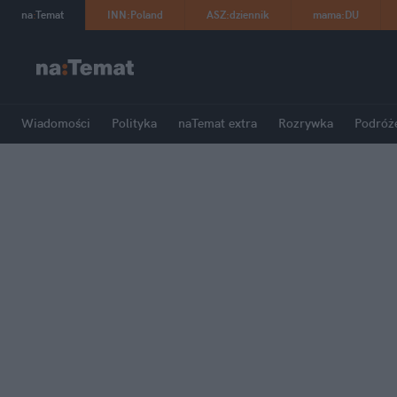
na
:
Temat
INN
:
Poland
ASZ
:
dziennik
mama
:
DU
Wiadomości
Polityka
naTemat extra
Rozrywka
Podróż