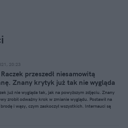
i
021, 20:23
Raczek przeszedł niesamowitą
nę. Znany krytyk już tak nie wygląda
ek już nie wygląda tak, jak na powyższym zdjęciu. Znany
owy zrobił odważny krok w zmianie wyglądu. Postawił na
, brodę i wąsy, czym zaskoczył wszystkich. Internauci są
iem tak spektakularnej metamorfozy.