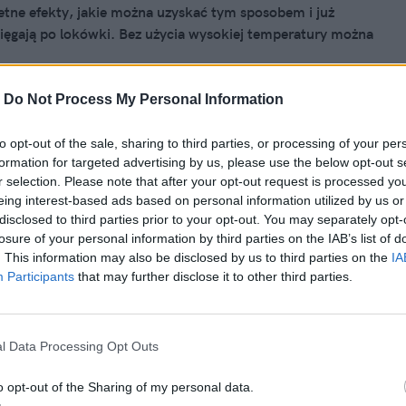
etne efekty, jakie można uzyskać tym sposobem i już
sięgają po lokówki. Bez użycia wysokiej temperatury można
marzoną stylizację. Sprawdź, jak to zrobić.
-
Do Not Process My Personal Information
 2021, 10:57
to opt-out of the sale, sharing to third parties, or processing of your per
formation for targeted advertising by us, please use the below opt-out s
j o suszeniu w łazience. Autorka
r selection. Please note that after your opt-out request is processed y
ngu" o tym, jak NAPRAWDĘ dbać o
eing interest-based ads based on personal information utilized by us or
disclosed to third parties prior to your opt-out. You may separately opt-
zimą [ROZMOWA]
losure of your personal information by third parties on the IAB’s list of
lektryzują pod czapką, wciągają w suwaki kurtek i płaszczy.
. This information may also be disclosed by us to third parties on the
IA
Participants
that may further disclose it to other third parties.
prawiają takie kłopoty, że niejedna (i niejeden) z nas
 miała ochotę wziąć do głowy golarkę i zakończyć włosowe
pokojnie! Nie musisz decydować się na tak drastyczny krok,
ym bolączkom zaradzić.
l Data Processing Opt Outs
o opt-out of the Sharing of my personal data.
 2021, 10:02