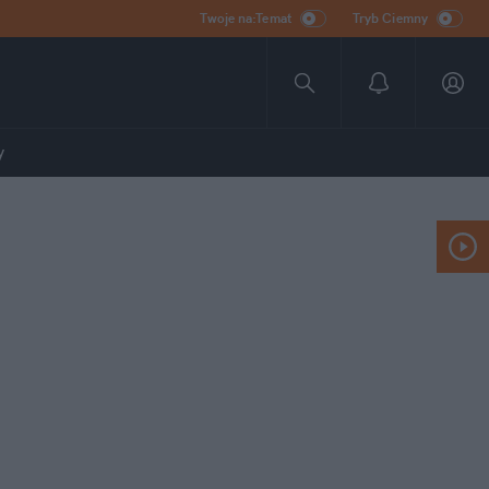
Twoje na:Temat
Tryb Ciemny
y