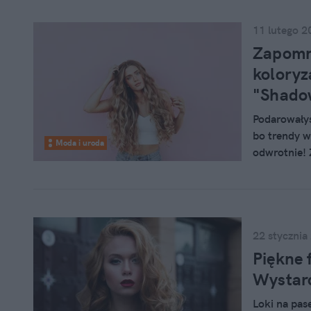
11 lutego 2
Zapomn
koloryz
"Shado
Podarowałyś
bo trendy w
Moda i uroda
odwrotnie! 
punkcie kol
przyciemni
22 stycznia
Piękne 
Wystarc
Loki na pase