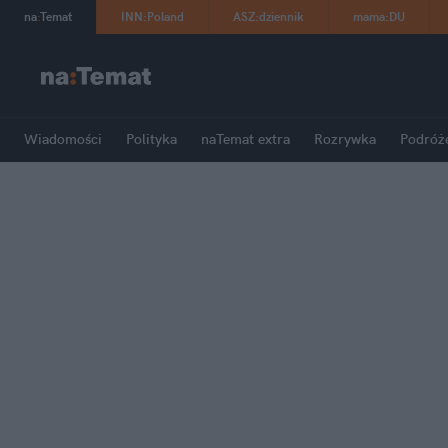
na
:
Temat
INN
:
Poland
ASZ
:
dziennik
mama
:
DU
Wiadomości
Polityka
naTemat extra
Rozrywka
Podróż