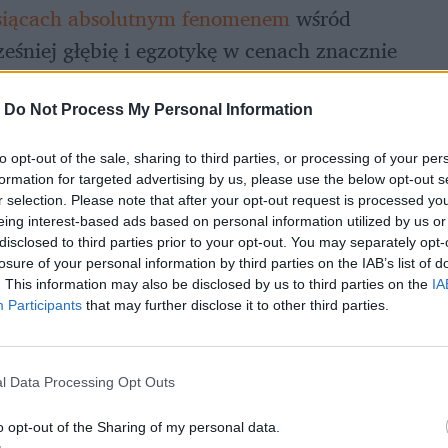
iesiącach absolutnym fenomenem
 wśród 
eśniej głębię i egzotykę w cenach znacznie 
niższych niż te, do których przyzwyczaiły nas luksusowe marki. Teraz jednak popularny 
ąc alternatywę dla jednej z 
najbardziej 
-
Do Not Process My Personal Information
chodu. Jeśli chcesz cieszyć się 
modnym 
to opt-out of the sale, sharing to third parties, or processing of your per
zanie może okazać się strzałem w dziesiątkę.
formation for targeted advertising by us, please use the below opt-out s
r selection. Please note that after your opt-out request is processed y
eing interest-based ads based on personal information utilized by us or
disclosed to third parties prior to your opt-out. You may separately opt-
losure of your personal information by third parties on the IAB’s list of
. This information may also be disclosed by us to third parties on the
IA
Participants
that may further disclose it to other third parties.
l Data Processing Opt Outs
o opt-out of the Sharing of my personal data.