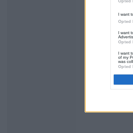
Opted 
I want t
Opted 
I want 
Advertis
Opted 
I want t
of my P
was col
Opted 