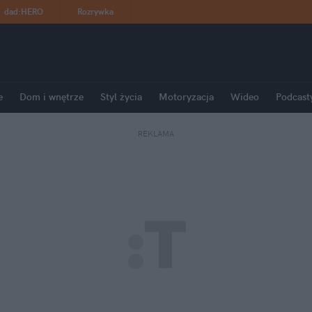
dad
:
HERO
Rozrywka
e
Dom i wnętrze
Styl życia
Motoryzacja
Wideo
Podcast
REKLAMA