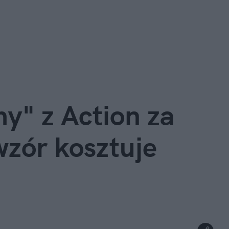
y" z Action za 
zór kosztuje 