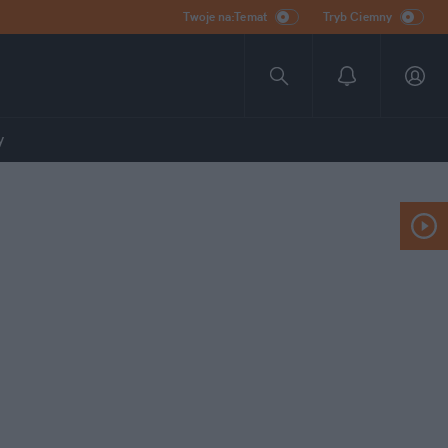
Twoje na:Temat
Tryb Ciemny
y