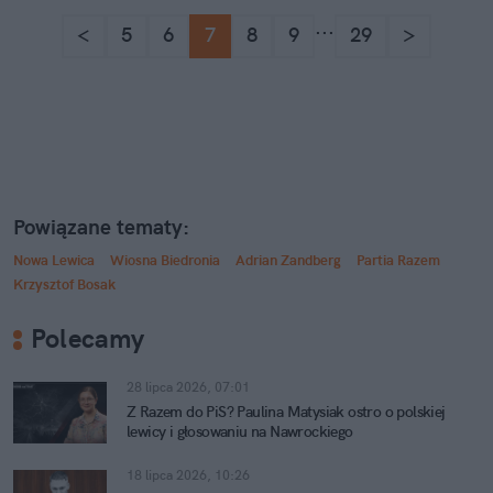
...
<
5
6
7
8
9
29
>
Powiązane tematy:
Nowa Lewica
Wiosna Biedronia
Adrian Zandberg
Partia Razem
Krzysztof Bosak
Polecamy
28 lipca 2026, 07:01
Z Razem do PiS? Paulina Matysiak ostro o polskiej
lewicy i głosowaniu na Nawrockiego
18 lipca 2026, 10:26