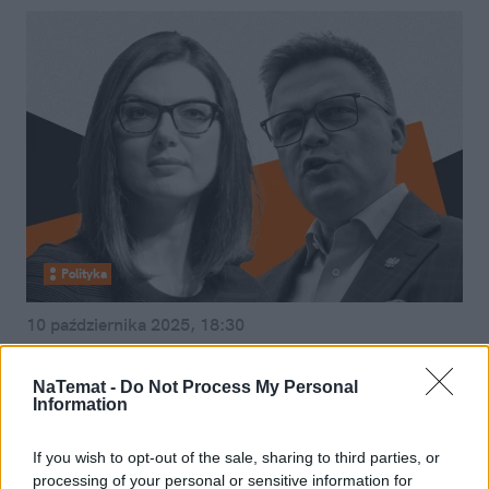
Polityka
10 października 2025, 18:30
Michalik: Kryzys w koalicji, bo
Szymon Hołownia stawia żądania.
NaTemat -
Do Not Process My Personal
Information
Co zrobi Donald Tusk?
If you wish to opt-out of the sale, sharing to third parties, or
processing of your personal or sensitive information for