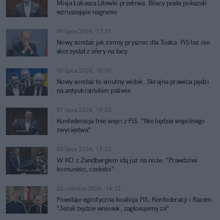
Misja Łukasza Litewki przetrwa. Bliscy posła pokazali
wzruszające nagranie
09 lipca 2026, 17:31
Nowy sondaż jak zimny prysznic dla Tuska. PiS też nie
skorzystał z afery na tacy
08 lipca 2026, 10:00
Nowy sondaż to smutny widok. Skrajna prawica pędzi
na antyukraińskim paliwie
07 lipca 2026, 10:53
Konfederacja tnie więzi z PiS. "Nie będzie wspólnego
zwycięstwa"
03 lipca 2026, 17:23
W KO z Zandbergiem idą już na noże. "Prawdziwi
komuniści, czekiści"
26 czerwca 2026, 14:12
Powstaje egzotyczna koalicja PiS, Konfederacji i Razem.
"Jeżeli będzie wniosek, zagłosujemy za"