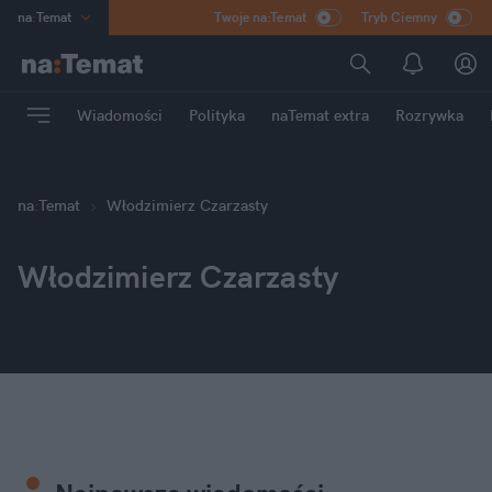
na
:
Temat
Twoje na:Temat
Tryb Ciemny
INN
:
Poland
ASZ
:
dziennik
Wiadomości
Polityka
naTemat extra
Rozrywka
mama
:
DU
dad
:
HERO
Rozrywka
na
:
Temat
Włodzimierz Czarzasty
Włodzimierz Czarzasty