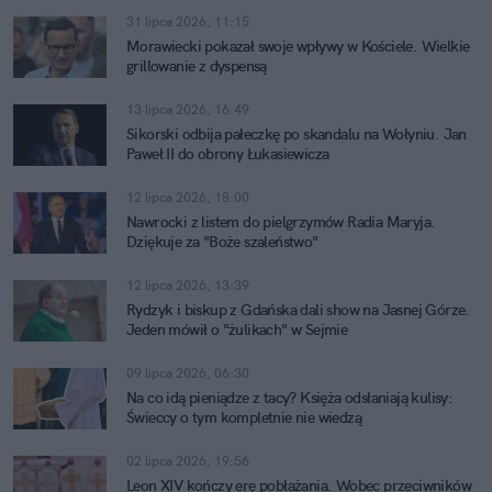
31 lipca 2026, 11:15
Morawiecki pokazał swoje wpływy w Kościele. Wielkie
grillowanie z dyspensą
13 lipca 2026, 16:49
Sikorski odbija pałeczkę po skandalu na Wołyniu. Jan
Paweł II do obrony Łukasiewicza
12 lipca 2026, 18:00
Nawrocki z listem do pielgrzymów Radia Maryja.
Dziękuje za "Boże szaleństwo"
12 lipca 2026, 13:39
Rydzyk i biskup z Gdańska dali show na Jasnej Górze.
Jeden mówił o "żulikach" w Sejmie
09 lipca 2026, 06:30
Na co idą pieniądze z tacy? Księża odsłaniają kulisy:
Świeccy o tym kompletnie nie wiedzą
02 lipca 2026, 19:56
Leon XIV kończy erę pobłażania. Wobec przeciwników