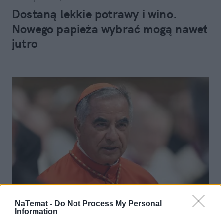
Dostaną lekkie potrawy i wino.
Nowego papieża wybrać mogą nawet
jutro
Świat
NaTemat -
Do Not Process My Personal
Information
29 kwietnia 2025, 12:24