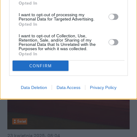
Opted In
Jest data konklawe. Watykan
I want to opt-out of processing my
zdecydował ws. wyboru nowego
Personal Data for Targeted Advertising.
Opted In
papieża
I want to opt-out of Collection, Use,
Retention, Sale, and/or Sharing of my
Personal Data that Is Unrelated with the
Purposes for which it was collected.
Opted In
CONFIRM
Data Deletion
Data Access
Privacy Policy
Świat
23 kwietnia 2025, 08:04