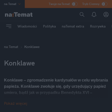
na
:
Temat
Twoje na:Temat
Tryb Ciemny
INN
:
Poland
ASZ
:
dziennik
Wiadomości
Polityka
naTemat extra
Rozrywka
mama
:
DU
dad
:
HERO
Rozrywka
na
:
Temat
Konklawe
Konklawe
Konklawe
– zgromadzenie kardynałów w celu wybrania
papieża.
Konklawe
zwołuje się, gdy urzędujący papież
umiera, bądź jak w przypadku Benedykta XVI –
rezygnuje. Słowo
"konklawe"
pochodzi od łacińskiego
Pokaż więcej
conclave
, które oznacza
zamknięte pomieszczenie w
budynku, pokój.