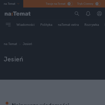
na
:
Temat
Twoje na:Temat
Tryb Ciemny
INN
:
Poland
ASZ
:
dziennik
Wiadomości
Polityka
naTemat extra
Rozrywka
mama
:
DU
dad
:
HERO
Rozrywka
na
:
Temat
Jesień
Jesień