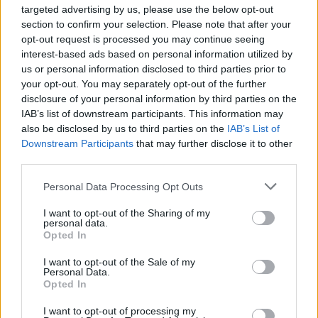
targeted advertising by us, please use the below opt-out
section to confirm your selection. Please note that after your
opt-out request is processed you may continue seeing
interest-based ads based on personal information utilized by
us or personal information disclosed to third parties prior to
your opt-out. You may separately opt-out of the further
disclosure of your personal information by third parties on the
IAB’s list of downstream participants. This information may
also be disclosed by us to third parties on the
IAB’s List of
Downstream Participants
that may further disclose it to other
third parties.
Styl życia
Personal Data Processing Opt Outs
24 października 2025, 05:00
I want to opt-out of the Sharing of my
personal data.
Biedronka azjatycka robi inwazję na
Opted In
Polskę. Oto, czym można ją
I want to opt-out of the Sale of my
odstraszyć
Personal Data.
Opted In
I want to opt-out of processing my