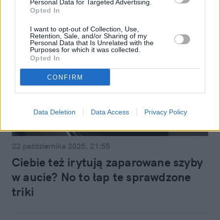
Personal Data for Targeted Advertising.
Opted In
I want to opt-out of Collection, Use,
Retention, Sale, and/or Sharing of my
Personal Data that Is Unrelated with the
Purposes for which it was collected.
Opted In
CONFIRM
Data Deletion
Data Access
Privacy Policy
Motoryzacja
22 października 2025, 21:55
Ciebie też irytują zaparowane szyby
w aucie? No to łap te sprawdzone
triki