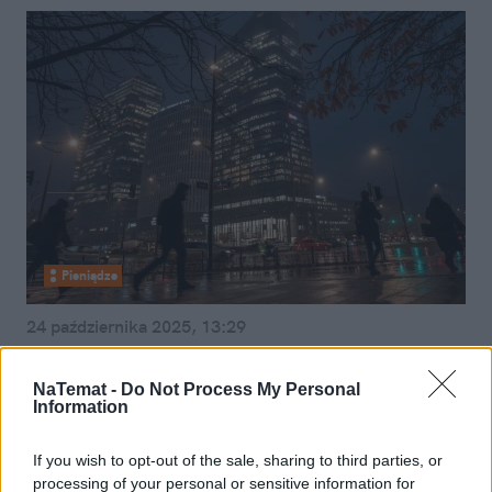
Pieniądze
24 października 2025, 13:29
Zmiana czasu wypada na nocnej
zmianie. Tego pracownik może
NaTemat -
Do Not Process My Personal
Information
domagać się od szefa
If you wish to opt-out of the sale, sharing to third parties, or
processing of your personal or sensitive information for