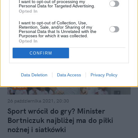
I want to opt-out of processing my
Personal Data for Targeted Advertising.
Opted In
I want to opt-out of Collection, Use,
Retention, Sale, and/or Sharing of my
Personal Data that Is Unrelated with the
Purposes for which it was collected.
Opted In
CONFIRM
Data Deletion
Data Access
Privacy Policy
Sport
26 października 2021, 20:30
Sport wrócił do gry? Minister
Bortniczuk najbliżej ma do piłki
nożnej i siatkówki