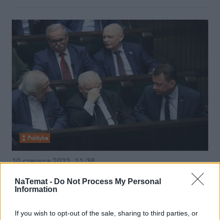
Polityka
10 czerwca 2022, 11:38
Rekonstrukcja rządu już 20
NaTemat -
Do Not Process My Personal
czerwca? Odejście Kaczyńskiego to
Information
nie wszystko
If you wish to opt-out of the sale, sharing to third parties, or