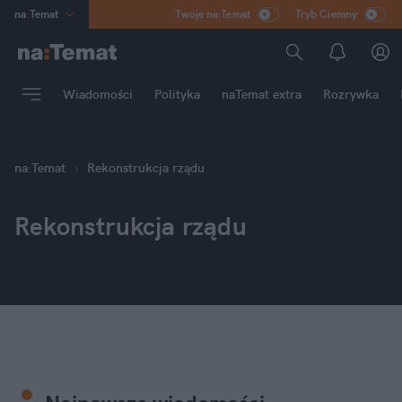
na
:
Temat
Twoje na:Temat
Tryb Ciemny
INN
:
Poland
ASZ
:
dziennik
Wiadomości
Polityka
naTemat extra
Rozrywka
mama
:
DU
dad
:
HERO
Rozrywka
na
:
Temat
Rekonstrukcja rządu
Rekonstrukcja rządu