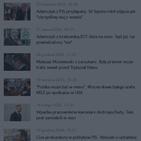
23 kwietnia 2026, 10:38
Adamczyk z PiS przyłapany. W Sejmie robił zdjęcia jak
"obrzydliwy wuj z wesela"
31 marca 2026, 08:31
Adamczyk z krakowską SCT idzie na noże. Sąd już raz
powiedział mu "nie"
04 grudnia 2025, 11:37
Mateusz Morawiecki z zarzutami. Były premier może
trafić nawet przed Trybunał Stanu
19 sierpnia 2025, 15:35
"Polska może być w menu". Mocne słowa byłego szefa
MSZ po spotkaniu w USA
18 lutego 2025, 13:23
Wpadka pracowników kancelarii Andrzeja Dudy. Taki
post zamieścili w sieci
19 grudnia 2024, 15:21
Cios prokuratury w polityków PiS. Wnioski o uchylenie