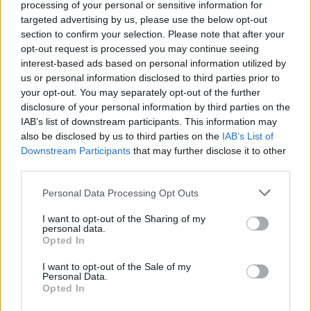
processing of your personal or sensitive information for
targeted advertising by us, please use the below opt-out
section to confirm your selection. Please note that after your
opt-out request is processed you may continue seeing
interest-based ads based on personal information utilized by
us or personal information disclosed to third parties prior to
your opt-out. You may separately opt-out of the further
disclosure of your personal information by third parties on the
IAB’s list of downstream participants. This information may
also be disclosed by us to third parties on the
IAB’s List of
Downstream Participants
that may further disclose it to other
third parties.
Personal Data Processing Opt Outs
Polityka
I want to opt-out of the Sharing of my
04 lutego 2022, 10:14
personal data.
Opted In
Rekonstrukcja rządu wisi w
powietrzu. Jeszcze w lutym może
I want to opt-out of the Sale of my
Personal Data.
odejść Kaczyński i Dworczyk
Opted In