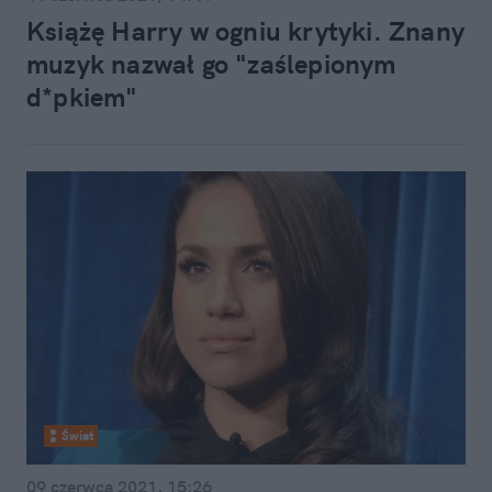
Książę Harry w ogniu krytyki. Znany
muzyk nazwał go "zaślepionym
d*pkiem"
Świat
09 czerwca 2021, 15:26