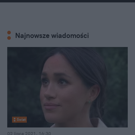
żonata – w 2011 roku poślubiła Trenera Engelsona,
z którym rozwiodła się w 2013 roku. Dopiero w
2018 roku poślubiła księcia Harry’ego, z którym ma
syna Archiego. 31 marca 2020 razem z Harrym
zrezygnowała z pełnienia oficjalnych funkcji w
Najnowsze wiadomości
rodzinie królewskiej i przeprowadziła się do Stanów
Zjednoczonych.
Świat
02 lipca 2021, 16:30