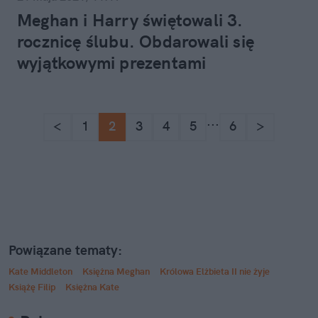
Meghan i Harry świętowali 3.
rocznicę ślubu. Obdarowali się
wyjątkowymi prezentami
...
<
1
2
3
4
5
6
>
Powiązane tematy:
Kate Middleton
Księżna Meghan
Królowa Elżbieta II nie żyje
Książę Filip
Księżna Kate