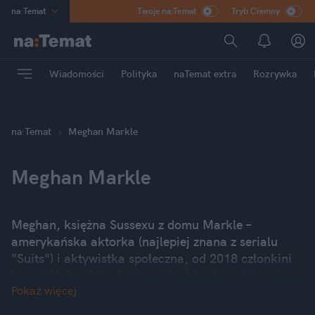
na
:
Temat
Twoje na:Temat
Tryb Ciemny
INN
:
Poland
ASZ
:
dziennik
Wiadomości
Polityka
naTemat extra
Rozrywka
mama
:
DU
dad
:
HERO
Rozrywka
na
:
Temat
Meghan Markle
Meghan Markle
Meghan, księżna Sussexu z domu Markle –
amerykańska aktorka (najlepiej znana z serialu
"Suits") i aktywistka społeczna, od 2018 członkini
brytyjskiej rodziny królewskiej jako żona Henryka,
Pokaż więcej
księcia Sussexu, znanego potocznie jako
książę Harry. Markle była jednak dwukrotnie