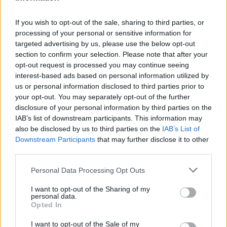
Rodzina królewska pospieszyła z
If you wish to opt-out of the sale, sharing to third parties, or
gratulacjami dla Meghan i Harry'ego
processing of your personal or sensitive information for
po narodzinach małej Lilibet
targeted advertising by us, please use the below opt-out
section to confirm your selection. Please note that after your
opt-out request is processed you may continue seeing
interest-based ads based on personal information utilized by
us or personal information disclosed to third parties prior to
your opt-out. You may separately opt-out of the further
disclosure of your personal information by third parties on the
IAB’s list of downstream participants. This information may
also be disclosed by us to third parties on the
IAB’s List of
Downstream Participants
that may further disclose it to other
third parties.
Personal Data Processing Opt Outs
I want to opt-out of the Sharing of my
personal data.
Wiadomości
Opted In
06 czerwca 2021, 18:38
I want to opt-out of the Sale of my