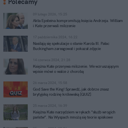
Polecamy
09 lutego 2026, 15:25
Akta Epsteina kompromitują księcia Andrzeja. William
i Kate przerwali milczenie
17 października 2024, 16:22
Nasilają się spekulacje o stanie Karola III. Pałac
Buckingham zareagował i pokazał zdjęcie
14 czerwca 2024, 21:28
Księżna Kate przerywa milczenie. We wzruszającym
wpisie mówi o walce z chorobą
26 marca 2024, 15:58
God Save the King! Sprawdź, jak dobrze znasz
brytyjską rodzinę królewską [QUIZ]
25 marca 2024, 16:39
Księżna Kate narzędziem w rękach "służb wrogich
państw". Na Wyspach mnożą się teorie spiskowe