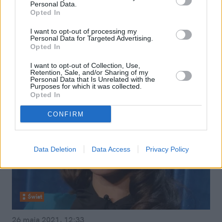
Personal Data.
Meghan Markle urodziła! Już
Opted In
wiadomo, jakie imię będzie nosić
I want to opt-out of processing my
Personal Data for Targeted Advertising.
mała księżniczka
Opted In
I want to opt-out of Collection, Use,
Retention, Sale, and/or Sharing of my
Personal Data that Is Unrelated with the
Purposes for which it was collected.
Opted In
CONFIRM
Data Deletion
Data Access
Privacy Policy
Świat
26 maja 2021, 12:33