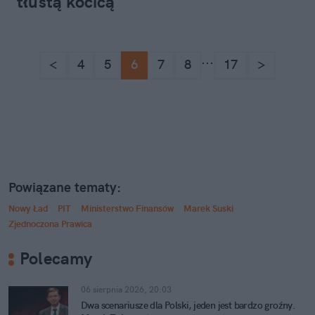
tłustą kocicą"
...
<
4
5
6
7
8
17
>
Powiązane tematy:
Nowy Ład
PIT
Ministerstwo Finansów
Marek Suski
Zjednoczona Prawica
Polecamy
06 sierpnia 2026, 20:03
Dwa scenariusze dla Polski, jeden jest bardzo groźny.