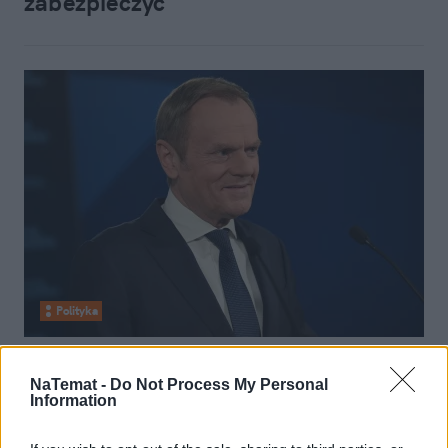
zabezpieczyć
Polityka
20 stycznia 2022, 16:03
Donald Tusk niebawem otrzyma
NaTemat -
Do Not Process My Personal
Information
emeryturę. Kwota obliczona przez