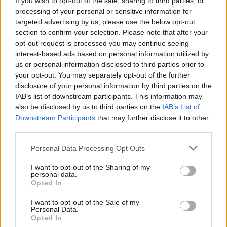
tabloid zwala z nóg
If you wish to opt-out of the sale, sharing to third parties, or
processing of your personal or sensitive information for
targeted advertising by us, please use the below opt-out
section to confirm your selection. Please note that after your
opt-out request is processed you may continue seeing
interest-based ads based on personal information utilized by
us or personal information disclosed to third parties prior to
your opt-out. You may separately opt-out of the further
disclosure of your personal information by third parties on the
IAB’s list of downstream participants. This information may
also be disclosed by us to third parties on the
IAB’s List of
Downstream Participants
that may further disclose it to other
third parties.
Personal Data Processing Opt Outs
Polityka
I want to opt-out of the Sharing of my
personal data.
19 stycznia 2022, 21:55
Opted In
Polski Ład pod lupą Andrzeja Dudy.
I want to opt-out of the Sale of my
Prezydent złożył poprawki do
Personal Data.
Opted In