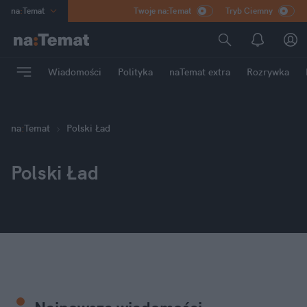
na
:
Temat
Twoje na:Temat
Tryb Ciemny
INN
:
Poland
ASZ
:
dziennik
Wiadomości
Polityka
naTemat extra
Rozrywka
mama
:
DU
dad
:
HERO
Rozrywka
na
:
Temat
Polski Ład
Polski Ład