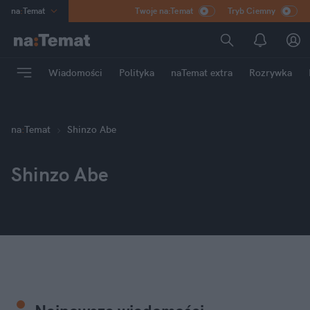
na
:
Temat
Twoje na:Temat
Tryb Ciemny
INN
:
Poland
ASZ
:
dziennik
Wiadomości
Polityka
naTemat extra
Rozrywka
mama
:
DU
dad
:
HERO
Rozrywka
na
:
Temat
Shinzo Abe
Shinzo Abe