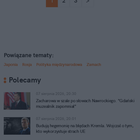
1
2
3
>
Powiązane tematy:
Japonia
Rosja
Polityka międzynarodowa
Zamach
Polecamy
07 sierpnia 2026, 20:30
Zacharowa w szale po słowach Nawrockiego. "Gdański
muzealnik zapomniał"
07 sierpnia 2026, 20:01
Budują hegemonię na błędach Kremla. Wojczal o tym,
kto wykorzystuje strach UE