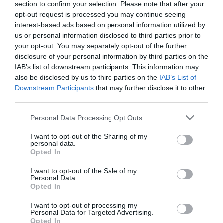
section to confirm your selection. Please note that after your
opt-out request is processed you may continue seeing
interest-based ads based on personal information utilized by
us or personal information disclosed to third parties prior to
your opt-out. You may separately opt-out of the further
disclosure of your personal information by third parties on the
IAB’s list of downstream participants. This information may
also be disclosed by us to third parties on the
IAB’s List of
Downstream Participants
that may further disclose it to other
third parties.
Personal Data Processing Opt Outs
Wiadomości
I want to opt-out of the Sharing of my
personal data.
08 lipca 2022, 13:12
Opted In
Premier Morawiecki zabrał głos po
I want to opt-out of the Sale of my
zamachu na Shinzo Abe. "Jestem
Personal Data.
Opted In
głęboko zszokowany"
I want to opt-out of processing my
Personal Data for Targeted Advertising.
Opted In