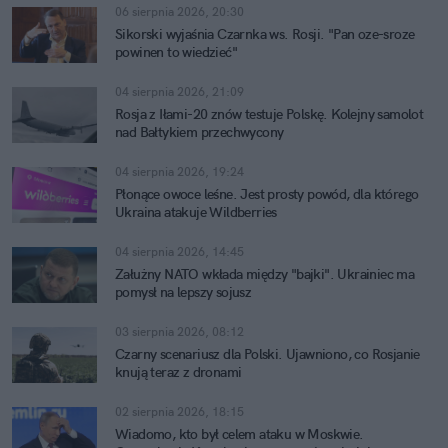
06 sierpnia 2026, 20:30
Sikorski wyjaśnia Czarnka ws. Rosji. "Pan oze-sroze
powinen to wiedzieć"
04 sierpnia 2026, 21:09
Rosja z Iłami-20 znów testuje Polskę. Kolejny samolot
nad Bałtykiem przechwycony
04 sierpnia 2026, 19:24
Płonące owoce leśne. Jest prosty powód, dla którego
Ukraina atakuje Wildberries
04 sierpnia 2026, 14:45
Załużny NATO wkłada między "bajki". Ukrainiec ma
pomysł na lepszy sojusz
03 sierpnia 2026, 08:12
Czarny scenariusz dla Polski. Ujawniono, co Rosjanie
knują teraz z dronami
02 sierpnia 2026, 18:15
Wiadomo, kto był celem ataku w Moskwie.