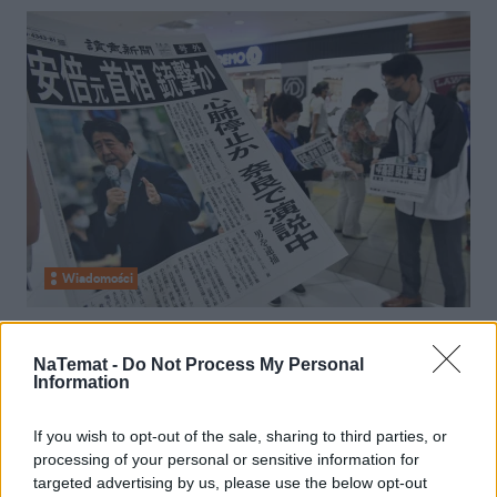
Wiadomości
08 lipca 2022, 15:54
Kulisy zamachu na byłego premiera
NaTemat -
Do Not Process My Personal
Information
Japonii. Kim jest 41-latek, który
zastrzelił Shinzo Abego?
If you wish to opt-out of the sale, sharing to third parties, or
processing of your personal or sensitive information for
targeted advertising by us, please use the below opt-out