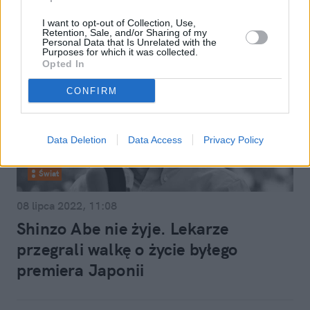
I want to opt-out of Collection, Use,
Retention, Sale, and/or Sharing of my
Personal Data that Is Unrelated with the
Purposes for which it was collected.
Opted In
CONFIRM
Data Deletion
Data Access
Privacy Policy
Świat
08 lipca 2022, 11:08
Shinzo Abe nie żyje. Lekarze
przegrali walkę o życie byłego
premiera Japonii