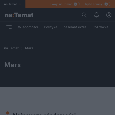
na
:
Temat
Twoje na:Temat
Tryb Ciemny
INN
:
Poland
ASZ
:
dziennik
Wiadomości
Polityka
naTemat extra
Rozrywka
mama
:
DU
dad
:
HERO
Rozrywka
na
:
Temat
Mars
Mars