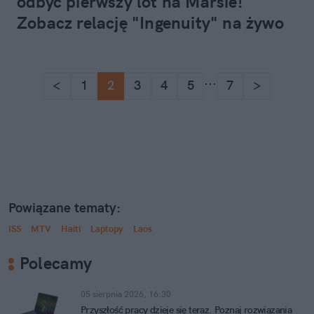
odbyć pierwszy lot na Marsie!
Zobacz relację "Ingenuity" na żywo
...
<
1
2
3
4
5
7
>
Powiązane tematy:
ISS
MTV
Haiti
Laptopy
Laos
Polecamy
05 sierpnia 2026, 16:30
Przyszłość pracy dzieje się teraz. Poznaj rozwiązania