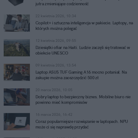
jutra zmieniające codzienność
22 kwietnia 2026, 10:34
Copilot+ i sztuczna inteligencja w pakiecie. Laptopy, na
których można polegać
12 kwietnia 2026, 09:55
Dziesiątki ofiar na Haiti. Ludzie zaczęli się tratować w
obiekcie UNESCO
09 kwietnia 2026, 13:54
Laptop ASUS TUF Gaming A16 mocno potaniał. Na
zakupie można zaoszczędzić 500 zł
20 marca 2026, 10:05
Dobry laptop to bezpieczny biznes. Mobilne biuro nie
powinno mieć kompromisów
16 marca 2026, 16:42
Coraz popularniejsze rozwiązanie w laptopach. NPU
może ci się naprawdę przydać