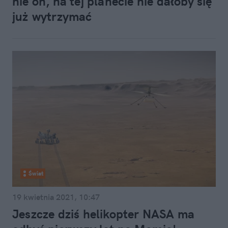
nie on, na tej planecie nie dałoby się
już wytrzymać
Świat
19 kwietnia 2021, 10:47
Jeszcze dziś helikopter NASA ma