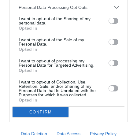
Personal Data Processing Opt Outs
I want to opt-out of the Sharing of my
personal data.
Opted In
I want to opt-out of the Sale of my
Personal Data.
Opted In
I want to opt-out of processing my
Personal Data for Targeted Advertising.
Opted In
I want to opt-out of Collection, Use,
Polityka
Retention, Sale, and/or Sharing of my
Personal Data that Is Unrelated with the
Purposes for which it was collected.
20 lutego 2012, 15:56
Opted In
IPN chce nowych dokumentów o TW
CONFIRM
"Bolku"
Data Deletion
Data Access
Privacy Policy