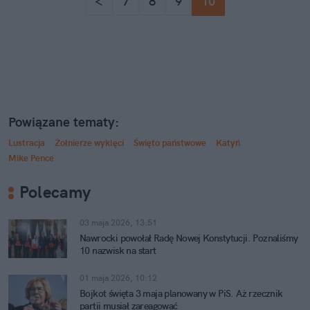
<
7
8
9
10
Powiązane tematy:
Lustracja
Żołnierze wyklęci
Święto państwowe
Katyń
Mike Pence
Polecamy
03 maja 2026, 13:51
Nawrocki powołał Radę Nowej Konstytucji. Poznaliśmy
10 nazwisk na start
01 maja 2026, 10:12
Bojkot święta 3 maja planowany w PiS. Aż rzecznik
partii musiał zareagować