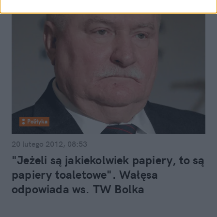
Polityka
20 lutego 2012, 08:53
"Jeżeli są jakiekolwiek papiery, to są
papiery toaletowe". Wałęsa
odpowiada ws. TW Bolka