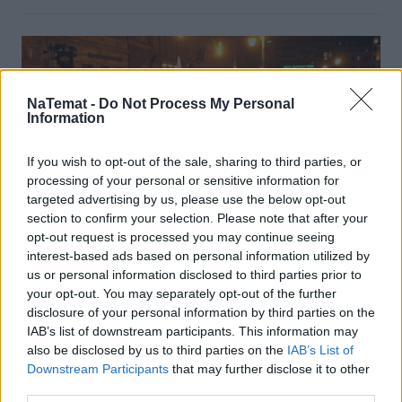
NaTemat -
Do Not Process My Personal
Information
If you wish to opt-out of the sale, sharing to third parties, or
processing of your personal or sensitive information for
targeted advertising by us, please use the below opt-out
section to confirm your selection. Please note that after your
opt-out request is processed you may continue seeing
Kraj
interest-based ads based on personal information utilized by
us or personal information disclosed to third parties prior to
28 lutego 2012, 20:54
your opt-out. You may separately opt-out of the further
disclosure of your personal information by third parties on the
Komuniści z Wyborczej kontra
IAB’s list of downstream participants. This information may
patriotyczni kibole, czyli 1 marca
also be disclosed by us to third parties on the
IAB’s List of
Downstream Participants
that may further disclose it to other
obchodzimy Dzień Wyklętych
third parties.