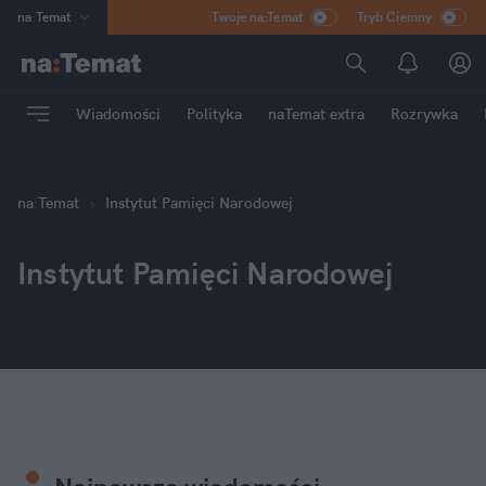
na
:
Temat
Twoje na:Temat
Tryb Ciemny
INN
:
Poland
ASZ
:
dziennik
Wiadomości
Polityka
naTemat extra
Rozrywka
mama
:
DU
dad
:
HERO
Rozrywka
na
:
Temat
Instytut Pamięci Narodowej
Instytut Pamięci Narodowej