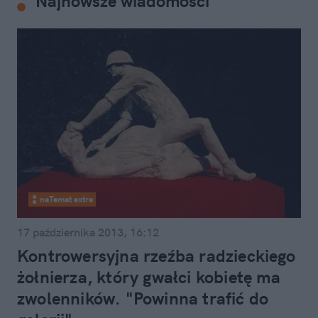
Najnowsze wiadomości
naTemat extra
17 października 2013, 16:12
Kontrowersyjna rzeźba radzieckiego
żołnierza, który gwałci kobietę ma
zwolenników. "Powinna trafić do