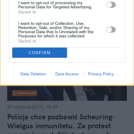
Wielgus, Schmidt i Petru
I want to opt-out of processing my
Personal Data for Targeted Advertising.
Opted In
I want to opt-out of Collection, Use,
Retention, Sale, and/or Sharing of my
Personal Data that Is Unrelated with the
Purposes for which it was collected.
Opted In
CONFIRM
Data Deletion
Data Access
Privacy Policy
Wiadomości
09 stycznia 2019, 15:49
Policja chce pozbawić Scheuring-
Wielgus immunitetu. Za protest