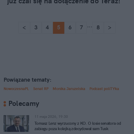
już czai się na dołączenie do Teraz!
...
<
3
4
5
6
7
8
>
Powiązane tematy:
NowoczesnaPL
Senat RP
Monika Jaruzelska
Podcast poliTYka
Polecamy
11 maja 2026, 19:30
Tomasz Lenz wyrzucony z KO. O losie senatora od
zabiegu poza kolejką zdecydował sam Tusk