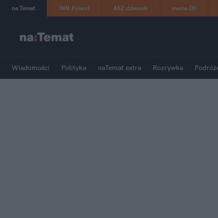
na
:
Temat
INN
:
Poland
ASZ
:
dziennik
mama
:
DU
Wiadomości
Polityka
naTemat extra
Rozrywka
Podróż