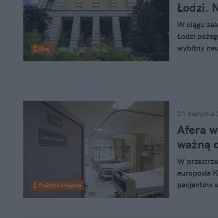
Łodzi. 
W ciągu za
Łodzi pożeg
wybitny neu
Kraj
śmierci lub
alergologii.
21 sierpnia
Afera w
ważną d
W przestrze
europosła K
pacjentów s
Polityka krajowa
wystosowała