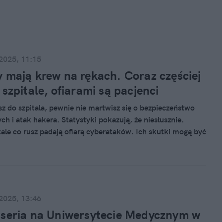
 2025, 11:15
 mają krew na rękach. Coraz częściej
 szpitale, ofiarami są pacjenci
asz do szpitala, pewnie nie martwisz się o bezpieczeństwo
h i atak hakera. Statystyki pokazują, że niesłusznie.
itale co rusz padają ofiarą cyberataków. Ich skutki mogą być
osztowne, ale i tragiczne. Hakerzy mają już krew na rękach.
 2025, 13:46
seria na Uniwersytecie Medycznym w