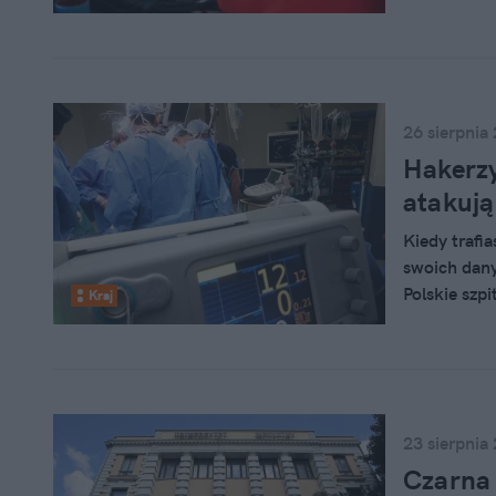
26 sierpnia
Hakerzy
atakują
Kiedy trafi
swoich danyc
Polskie szp
Kraj
nie tylko k
23 sierpnia
Czarna 