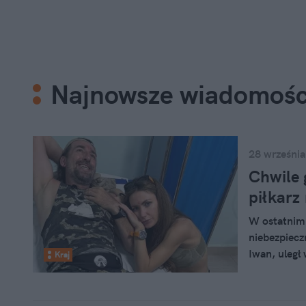
Najnowsze wiadomośc
28 września
Chwile 
piłkarz
W ostatnim 
niebezpiecz
Iwan, uległ
Kraj
momentu.