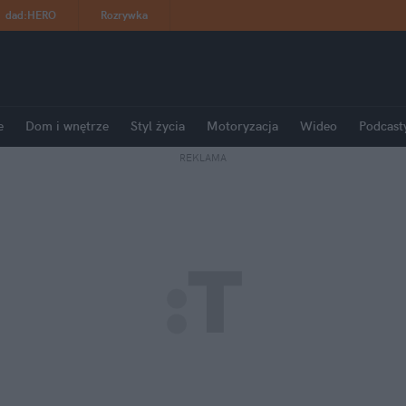
dad
:
HERO
Rozrywka
e
Dom i wnętrze
Styl życia
Motoryzacja
Wideo
Podcast
REKLAMA