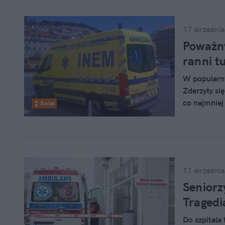
17 września
Poważn
ranni t
W popularny
Zderzyły si
co najmniej
Świat
kolejne dra
11 września
Seniorz
Tragedi
Do szpitala