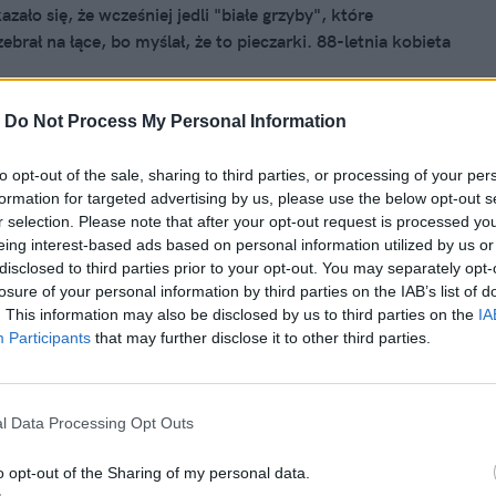
azało się, że wcześniej jedli "białe grzyby", które
brał na łące, bo myślał, że to pieczarki. 88-letnia kobieta
mąż wciąż jest hospitalizowany. Sprawą zajął się olsztyński
-
Do Not Process My Personal Information
to opt-out of the sale, sharing to third parties, or processing of your per
 2025, 11:44
formation for targeted advertising by us, please use the below opt-out s
w Ministerstwie Zdrowia. Oto kim są
r selection. Please note that after your opt-out request is processed y
eing interest-based ads based on personal information utilized by us or
ceministrowie
disclosed to third parties prior to your opt-out. You may separately opt-
losure of your personal information by third parties on the IAB’s list of
twie Zdrowia zaszły spore zmiany i nie tylko mowa tu o
. This information may also be disclosed by us to third parties on the
IA
wej resortu Jolancie Sobierańskiej-Grendzie. We wtorek
Participants
that may further disclose it to other third parties.
a wiceministrów dostali: Katarzyna Kęcka i Tomasz
. To specjaliści w dziedzinie medycyny.
l Data Processing Opt Outs
o opt-out of the Sharing of my personal data.