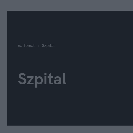
na
:
Temat
Szpital
Szpital