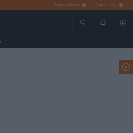
Twoje na:Temat
Tryb Ciemny
y