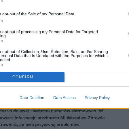
In
 2025, 17:11
edzielski w szpitalu. Były minister
o opt-out of the Sale of my Personal Data.
 miał zostać pobity
In
r zdrowia Adam Niedzielski trafił w środę do szpitala w
to opt-out of processing my Personal Data for Targeted
ing.
Media donoszą, że miał zostać pobity. Wiadomo już też, w
In
 jest były szef MZ.
o opt-out of Collection, Use, Retention, Sale, and/or Sharing
ersonal Data that Is Unrelated with the Purposes for which it
lected.
In
CONFIRM
 2025, 14:14
 co z awarią systemu numerów
Data Deletion
Data Access
Privacy Policy
ych. Resort podał nowe informacje
doszło do awarii systemu numerów alarmowych. W
nowsze informacje przekazało Ministerstwo Zdrowia.
również, co było przyczyną problemów.