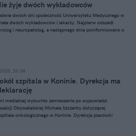
Nie żyje dwóch wykładowców
ledwie dwóch dni społeczność Uniwersytetu Medycznego w
nała dwóch wykładowców i lekarzy. Najpierw odszedł
rolog i neuropatolog, a następnego dnia poinformowano o
ianego w środowisku studentów specjalistę w dziedzinie
 2025, 20:38
okół szpitala w Koninie. Dyrekcja ma
eklarację
ni medialnej wybuchło zamieszanie po wypowiedzi
oalicji Obywatelskiej Michała Szczerby dotyczącej
zpitala onkologicznego w Koninie. Dyrekcja placówki
 ważną deklarację.