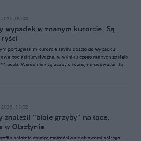
 2025, 09:03
y wypadek w znanym kurorcie. Są
uryści
m portugalskim kurorcie Tavira doszło do wypadku.
ę dwa pociągi turystyczne, w wyniku czego rannych zostało
 14 osób. Wśród nich są osoby o różnej narodowości. To
matyczne doniesienia z Portugalii w tym miesiącu.
 2025, 11:32
y znaleźli "białe grzyby" na łące.
a w Olsztynie
 trafiło ostatnio starsze małżeństwo z objawami ostrego