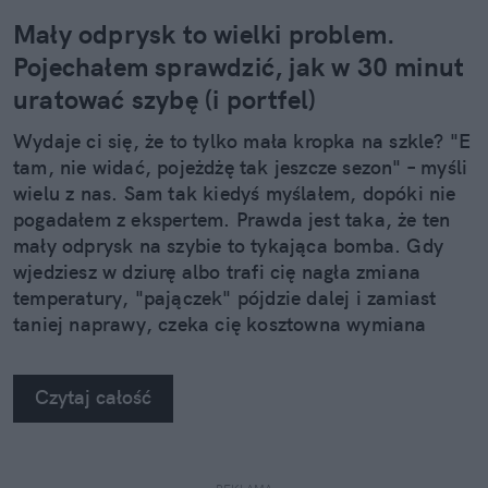
Mały odprysk to wielki problem.
Pojechałem sprawdzić, jak w 30 minut
uratować szybę (i portfel)
Wydaje ci się, że to tylko mała kropka na szkle? "E
tam, nie widać, pojeżdżę tak jeszcze sezon" – myśli
wielu z nas. Sam tak kiedyś myślałem, dopóki nie
pogadałem z ekspertem. Prawda jest taka, że ten
mały odprysk na szybie to tykająca bomba. Gdy
wjedziesz w dziurę albo trafi cię nagła zmiana
temperatury, "pajączek" pójdzie dalej i zamiast
taniej naprawy, czeka cię kosztowna wymiana
szyby. Wybrałem się do serwisu Autoglass®, żeby
na własne oczy zobaczyć, jak profesjonaliści radzą
Czytaj całość
sobie z takimi uszkodzeniami.