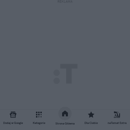
REKLAMA
Dodaj w Google
Kategorie
Dla Ciebie
naTemat Extra
Strona Główna