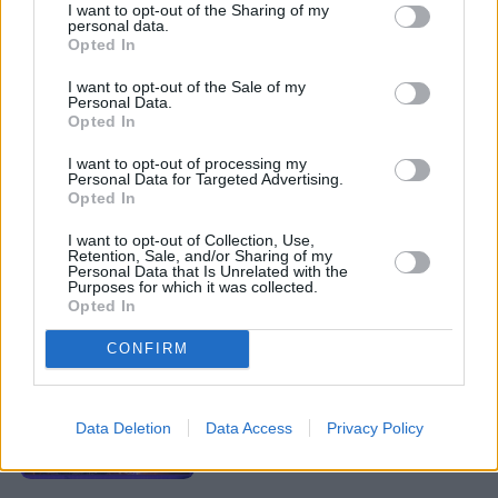
I want to opt-out of the Sharing of my
personal data.
Opted In
I want to opt-out of the Sale of my
Personal Data.
Opted In
I want to opt-out of processing my
Personal Data for Targeted Advertising.
Opted In
I want to opt-out of Collection, Use,
Retention, Sale, and/or Sharing of my
Personal Data that Is Unrelated with the
Purposes for which it was collected.
Opted In
CONFIRM
Łupiemy carski beton!  Drytooling 
Data Deletion
Data Access
Privacy Policy
pod Warszawą (Janówek Pierwszy) | 
kierunek:GÓRY #4