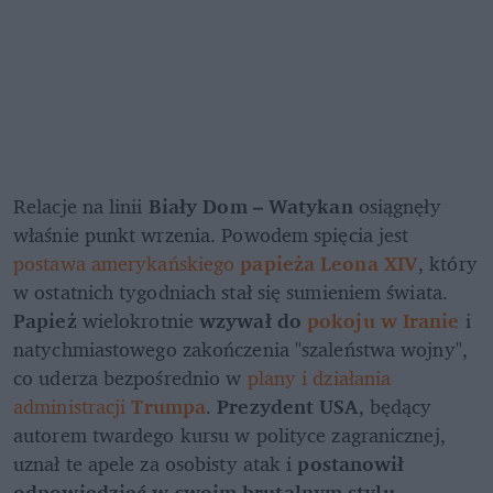
Relacje na linii 
Biały Dom – Watykan
 osiągnęły 
właśnie punkt wrzenia. Powodem spięcia jest
postawa amerykańskiego 
papieża Leona XIV
, który 
w ostatnich tygodniach stał się sumieniem świata. 
Papież
 wielokrotnie 
wzywał do 
pokoju w Iranie
 i 
natychmiastowego zakończenia "szaleństwa wojny", 
co uderza bezpośrednio w 
plany i działania 
administracji 
Trumpa
.
 Prezydent USA
, będący 
autorem twardego kursu w polityce zagranicznej, 
uznał te apele za osobisty atak i 
postanowił 
odpowiedzieć w swoim brutalnym stylu
.