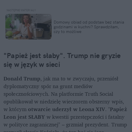
Domowy obiad od podstaw bez stania 
godzinami w kuchni? Sprawdziłam, 
czy to możliwe
"Papież jest słaby". Trump nie gryzie 
się w język w sieci
Donald Trump
, jak ma to w zwyczaju, przeniósł 
dyplomatyczny spór na grunt mediów 
społecznościowych. Na platformie Truth Social 
opublikował w niedzielę wieczorem obszerny wpis, 
w którym 
otwarcie uderzył w Leona XIV
. "
Papież 
Leon jest SŁABY
 w kwestii przestępczości i fatalny 
w polityce zagranicznej" – grzmiał prezydent. Trump 
zarzucił głowie Kościoła, że ten boi się jego 