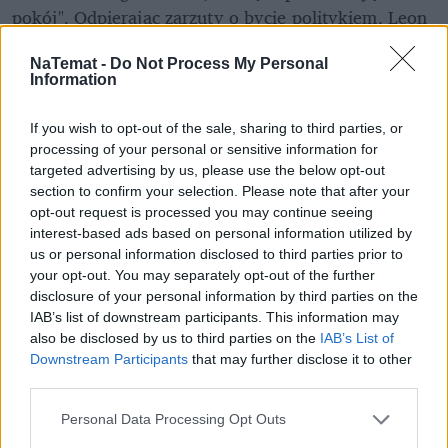
pokój". Odpierając zarzuty o bycie politykiem, Leon 
XIV zaznaczył, że upominanie się o życie 
bezbronnych w Iranie czy innych zapalnych 
NaTemat -
Do Not Process My Personal
Information
punktach globu jest jego 
obowiązkiem 
wynikającym z wiary, a nie z kalkulacji 
If you wish to opt-out of the sale, sharing to third parties, or
partyjnej
. To starcie pokazuje, jak wielka przepaść 
processing of your personal or sensitive information for
dzieli dzisiejszy Waszyngton od Watykanu – z jednej 
targeted advertising by us, please use the below opt-out
section to confirm your selection. Please note that after your
strony mamy narrację siły i narodowego interesu, z 
opt-out request is processed you may continue seeing
drugiej uniwersalne wezwanie do dialogu, które 
dla 
interest-based ads based on personal information utilized by
Donalda Trumpa okazuje się 
jedynie oznaką 
us or personal information disclosed to third parties prior to
słabości
.
your opt-out. You may separately opt-out of the further
disclosure of your personal information by third parties on the
IAB’s list of downstream participants. This information may
also be disclosed by us to third parties on the
IAB’s List of
Downstream Participants
that may further disclose it to other
third parties.
Personal Data Processing Opt Outs