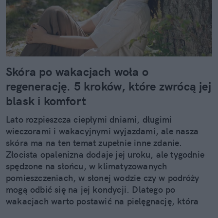
szeroko pojętej kultury – filmów, seriali, muzyki,
mody. W wolnym czasie lubię zrobić pilates lub
przejść się na spacer (najlepiej z moim psem),
natomiast najbardziej cieszy mnie perspektywa
wyjazdu w góry (Bieszczady to mój drugi dom) albo
podróży za granicę. Szczególnie zachwycam się
Skóra po wakacjach woła o
krajami dalekiej północy, a zwłaszcza miejscami,
regenerację. 5 kroków, które zwrócą jej
gdzie można podziwiać zorzę polarną. W swoich
blask i komfort
tekstach chciałabym poruszać tematy bliskie
ludziom. Od przyziemnych, lifestylowych spraw
Lato rozpieszcza ciepłymi dniami, długimi
codziennych po wielkie wydarzenia na świecie,
wieczorami i wakacyjnymi wyjazdami, ale nasza
dotykające społeczeństwa. Zawsze fascynowały
skóra ma na ten temat zupełnie inne zdanie.
mnie też wciągające reportaże podróżnicze, które
Złocista opalenizna dodaje jej uroku, ale tygodnie
czyta się jak dobrą książkę.
spędzone na słońcu, w klimatyzowanych
pomieszczeniach, w słonej wodzie czy w podróży
mogą odbić się na jej kondycji. Dlatego po
wakacjach warto postawić na pielęgnację, która
nie kończy się na samym nawilżeniu. Sprawdzamy,