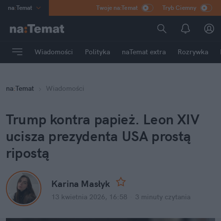
na
:
Temat
Twoje na:Temat
Tryb Ciemny
INN
:
Poland
ASZ
:
dziennik
Wiadomości
Polityka
naTemat extra
Rozrywka
mama
:
DU
dad
:
HERO
na
:
Temat
Wiadomości
Rozrywka
Trump kontra papież. Leon XIV 
ucisza prezydenta USA prostą 
ripostą
Karina Masłyk
13 kwietnia 2026, 16:58
·
3 minuty
 czytania