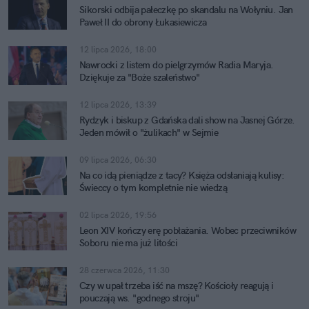
Sikorski odbija pałeczkę po skandalu na Wołyniu. Jan
Paweł II do obrony Łukasiewicza
12 lipca 2026, 18:00
Nawrocki z listem do pielgrzymów Radia Maryja.
Dziękuje za "Boże szaleństwo"
12 lipca 2026, 13:39
Rydzyk i biskup z Gdańska dali show na Jasnej Górze.
Jeden mówił o "żulikach" w Sejmie
09 lipca 2026, 06:30
Na co idą pieniądze z tacy? Księża odsłaniają kulisy:
Świeccy o tym kompletnie nie wiedzą
02 lipca 2026, 19:56
Leon XIV kończy erę pobłażania. Wobec przeciwników
Soboru nie ma już litości
28 czerwca 2026, 11:30
Czy w upał trzeba iść na mszę? Kościoły reagują i
pouczają ws. "godnego stroju"