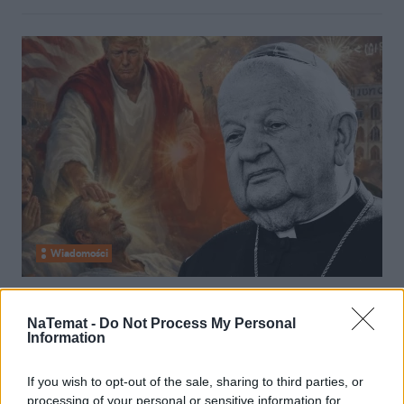
Wiadomości
16 kwietnia 2026, 22:14
Nawet Dziwisz nie wytrzymał z
NaTemat -
Do Not Process My Personal
Information
Trumpem. Do Leona XIV trafił
specjalny list z Polski
If you wish to opt-out of the sale, sharing to third parties, or
processing of your personal or sensitive information for