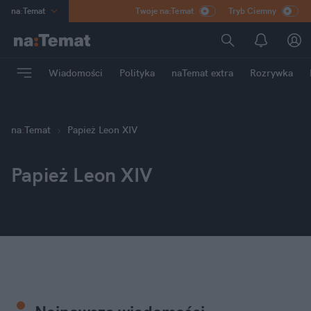
na
:
Temat
Twoje na:Temat
Tryb Ciemny
INN
:
Poland
ASZ
:
dziennik
Wiadomości
Polityka
naTemat extra
Rozrywka
mama
:
DU
dad
:
HERO
Rozrywka
na
:
Temat
Papież Leon XIV
Papież Leon XIV