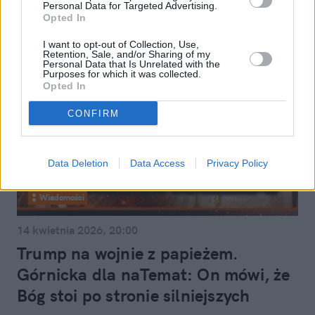
Personal Data for Targeted Advertising.
Opted In
I want to opt-out of Collection, Use,
Retention, Sale, and/or Sharing of my
Personal Data that Is Unrelated with the
Purposes for which it was collected.
Opted In
CONFIRM
Data Deletion
Data Access
Privacy Policy
Wiadomości
14 kwietnia 2026, 20:00
Trump na wojnie z papieżem.
Górnicka dla naTemat: On mówi, że
Bóg stoi po stronie silniejszych