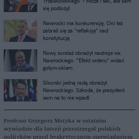
Trzaskowskiego"? Może i tak, ale sam 
się podłożył
Nawrocki ma konkurencję. Oni też 
zabrali się za "refleksję" nad 
konstytucją
Nowy sondaż obnażył nastroje ws. 
Nawrockiego. "Efekt orderu" widać 
gołym okiem
Sikorski jedną radą obnażył 
Nawrockiego. Szkoda, że prezydent 
sam na to nie wpadł
Profesor Grzegorz Motyka w ostatnim 
wywiadzie dla Interii przestrzegał polskich 
polityków przed bezkrytycznym opowiadaniem 