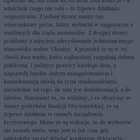
Zgadzam się, dla mnie to, co teraz robi koalicja – a 
właściwie czego nie robi – to typowe działania 
responsywne. Z jednej strony mamy ten 
wizerunkowy pożar, który wybuchł w najgorszym z 
możliwych dla rządu momentów. Z drugiej strony 
problemy z zajęciem zdecydowanie jednoznacznego 
stanowiska wobec Ukrainy. A przecież to są w tej 
chwili dwa wątki, które najbardziej rozpalają debatę 
publiczną. I politycy prawicy każdego dnia, z 
naprawdę bardzo dużym zaangażowaniem i 
konsekwencją dzielą się tymi wiadomościami, 
niezależnie od tego, ile tam jest dezinformacji, a ile 
faktów. Natomiast to, co widzimy, i co słyszymy ze 
strony polityków Koalicji Obywatelskiej, to są 
typowe działania w ramach zarządzania 
kryzysowego. Mimo że są wakacje, to do wyborów 
nie zostało wiele, więc jest to już czas, gdy 
należałoby zacząć składać konkretne deklaracje, 