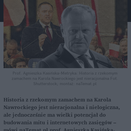
Prof. Agnieszka Kasińska-Metryka: Historia z rzekomym 
zamachem na Karola Nawrockiego jest nieracjonalna
Fot. 
Shutterstock; montaż: naTemat.pl
Historia z rzekomym zamachem na Karola 
Nawrockiego jest nieracjonalna i nielogiczna, 
ale jednocześnie ma wielki potencjał do 
budowania mitu i internetowych zasięgów – 
mówi naTemat.pl prof. Agnieszka Kasińska-