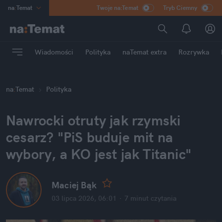
na
:
Temat
Twoje na:Temat
Tryb Ciemny
INN
:
Poland
ASZ
:
dziennik
Wiadomości
Polityka
naTemat extra
Rozrywka
mama
:
DU
dad
:
HERO
na
:
Temat
Polityka
Rozrywka
Nawrocki otruty jak rzymski 
cesarz? "PiS buduje mit na 
wybory, a KO jest jak Titanic"
Maciej Bąk
03 lipca 2026, 06:01
·
7 minut
 czytania