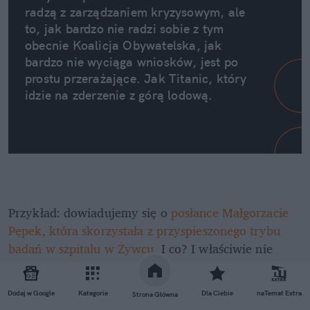
radzą z zarządzaniem kryzysowym, ale 
to, jak bardzo nie radzi sobie z tym 
obecnie Koalicja Obywatelska, jak 
bardzo nie wyciąga wniosków, jest po 
prostu przerażające. Jak Titanic, który 
idzie na zderzenie z górą lodową. 
Przykład: dowiadujemy się o 
posłance Małgorzacie 
Pępek, która skorzystała z przyspieszonego trybu 
badań w szpitalu w Żywcu
. I co? I właściwie nie 
spotykają jej żadne konsekwencje. A jednocześnie ta 
sama osoba wypowiada się w mediach w sposób 
Dodaj w Google
Kategorie
Dla Ciebie
naTemat Extra
Strona Główna
absolutnie zaprzeczający logice wypowiedzi 