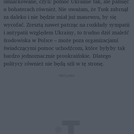
umiarkowane, czyli: pomoc Ukrainie tak, ale pamięć 
o bohaterach również. Nie uważam, że Tusk zabrnął 
za daleko i nie będzie miał już manewru, by się 
wycofać. Zresztą nawet patrząc na rozkłady sympatii 
i antypatii względem Ukrainy, to trudno dziś znaleźć 
środowiska w Polsce – może poza organizacjami 
świadczącymi pomoc uchodźcom, które byłyby tak 
bardzo jednoznacznie proukraińskie. Dlatego 
politycy również nie będą szli w tę stronę. 
REKLAMA 