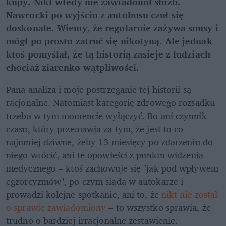
kupy. Nikt wtedy nie zawiadomił służb. 
Nawrocki po wyjściu z autobusu czuł się 
doskonale. Wiemy, że regularnie zażywa snusy i 
mógł po prostu zatruć się nikotyną. Ale jednak 
ktoś pomyślał, że tą historią zasieje z ludziach 
chociaż ziarenko wątpliwości. 
Pana analiza i moje postrzeganie tej historii są 
racjonalne. Natomiast kategorię zdrowego rozsądku 
trzeba w tym momencie wyłączyć. Bo ani czynnik 
czasu, który przemawia za tym, że jest to co 
najmniej dziwne, żeby 13 miesięcy po zdarzeniu do 
niego wrócić, ani te opowieści z punktu widzenia 
medycznego – ktoś zachowuje się "jak pod wpływem 
egzorcyzmów", po czym siada w autokarze i 
prowadzi kolejne spotkanie, ani to, że 
nikt nie został 
o sprawie zawiadomiony
 – to wszystko sprawia, że 
trudno o bardziej irracjonalne zestawienie. 