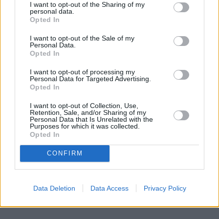
doświadczenie. Ba, w 2015 roku pomogło im to 
I want to opt-out of the Sharing of my
personal data.
przejąć w Polsce władzę. 
Opted In
Zgadzam się, nie ma tutaj przypadkowości. Tym 
I want to opt-out of the Sale of my
Personal Data.
bardziej, że i prezydent, i jego otoczenie, mieli w 
Opted In
poprzednich miesiącach tak wiele możliwości, żeby 
I want to opt-out of processing my
tę historię wywołać. Choćby w doraźnej walce 
Personal Data for Targeted Advertising.
Opted In
politycznej, dla wzmocnienia mitu głowy państwa, 
która Rosjanom się nie kłania. 
I want to opt-out of Collection, Use,
Retention, Sale, and/or Sharing of my
Personal Data that Is Unrelated with the
REKLAMA 
Purposes for which it was collected.
Opted In
CONFIRM
Data Deletion
Data Access
Privacy Policy