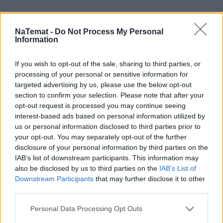
NaTemat -
Do Not Process My Personal
Information
If you wish to opt-out of the sale, sharing to third parties, or
processing of your personal or sensitive information for
Domowy obiad od podstaw bez stania 
targeted advertising by us, please use the below opt-out
godzinami w kuchni? Sprawdziłam, 
section to confirm your selection. Please note that after your
czy to możliwe
opt-out request is processed you may continue seeing
interest-based ads based on personal information utilized by
us or personal information disclosed to third parties prior to
Jeśli zakładamy, że opowiedzenie publicznie tej 
your opt-out. You may separately opt-out of the further
disclosure of your personal information by third parties on the
historii w tym akurat momencie miało 
IAB’s list of downstream participants. This information may
polityczny cel, to chciałbym zapytać: dlaczego 
also be disclosed by us to third parties on the
IAB’s List of
teraz? Politycy PiS błyskawicznie połknęli 
Downstream Participants
that may further disclose it to other
haczyk i zaczęli w swoim stylu jeszcze 
third parties.
podkręcać tę historię. W czym jak w czym, ale w 
Personal Data Processing Opt Outs
mówieniu o teoriach zamachów mają potężne 