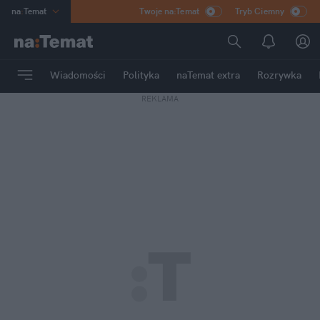
na
:
Temat
Twoje na:Temat
Tryb Ciemny
INN
:
Poland
ASZ
:
dziennik
Wiadomości
Polityka
naTemat extra
Rozrywka
mama
:
DU
REKLAMA
dad
:
HERO
Rozrywka