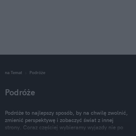
na
:
Temat
Podróże
Podróże
Podróże to najlepszy sposób, by na chwilę zwolnić,
zmienić perspektywę i zobaczyć świat z innej
strony. Coraz częściej wybieramy wyjazdy nie po
to, by tylko zobaczyć kolejne miejsca, ale by coś