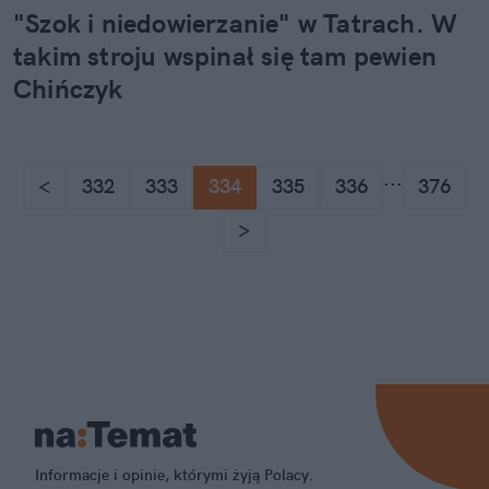
"Szok i niedowierzanie" w Tatrach. W
takim stroju wspinał się tam pewien
Chińczyk
...
<
332
333
334
335
336
376
>
Informacje i opinie, którymi żyją Polacy.