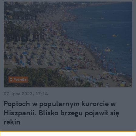
Podróże
07 lipca 2023, 17:14
Popłoch w popularnym kurorcie w
Hiszpanii. Blisko brzegu pojawił się
rekin