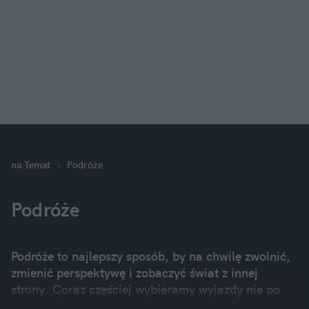
na
:
Temat
Podróże
Podróże
Podróże to najlepszy sposób, by na chwilę zwolnić,
zmienić perspektywę i zobaczyć świat z innej
strony. Coraz częściej wybieramy wyjazdy nie po
to, by tylko zobaczyć kolejne miejsca, ale by coś