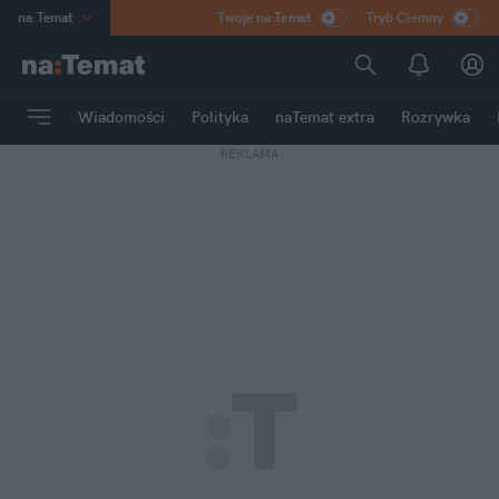
na
:
Temat
Twoje na:Temat
Tryb Ciemny
INN
:
Poland
ASZ
:
dziennik
Wiadomości
Polityka
naTemat extra
Rozrywka
mama
:
DU
REKLAMA
dad
:
HERO
Rozrywka