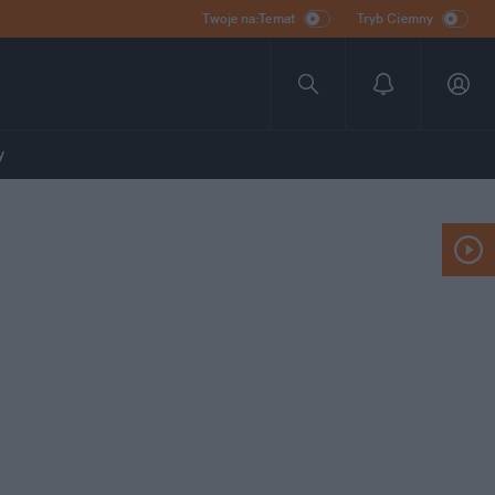
Twoje na:Temat
Tryb Ciemny
y