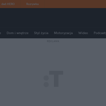
dad
:
HERO
Rozrywka
e
Dom i wnętrze
Styl życia
Motoryzacja
Wideo
Podcast
REKLAMA