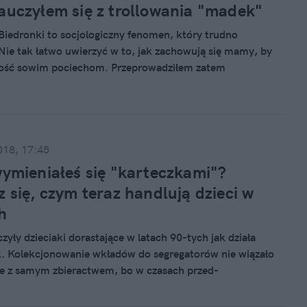
auczyłem się z trollowania "madek"
Biedronki to socjologiczny fenomen, który trudno
Nie tak łatwo uwierzyć w to, jak zachowują się mamy, by
dość sowim pociechom. Przeprowadziłem zatem
jny eksperyment na żywym organizmie - w grupie dla
cebooku. Wnioski są zaskakujące.
018, 17:45
wymieniałeś się "karteczkami"?
z się, czym teraz handlują dzieci w
h
zyły dzieciaki dorastające w latach 90-tych jak działa
. Kolekcjonowanie wkładów do segregatorów nie wiązało
ie z samym zbieractwem, bo w czasach przed-
ch nie można było zamówić sobie wszystkiego z sieci.
 więc negocjować z innymi, wymieniać się, blefować -