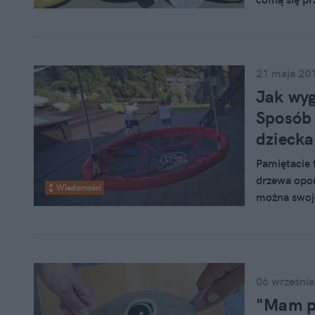
zwierzaka.
21 maja 20
Jak wyg
Sposób 
dziecka
Pamiętacie 
drzewa opon
Wiadomości
można swoje
promocji i 
06 września
"Mam pi