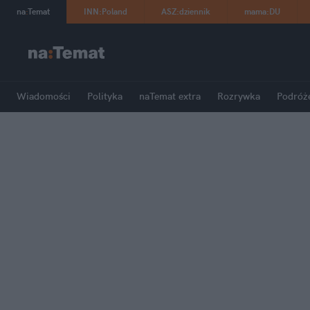
na
:
Temat
INN
:
Poland
ASZ
:
dziennik
mama
:
DU
Wiadomości
Polityka
naTemat extra
Rozrywka
Podróż