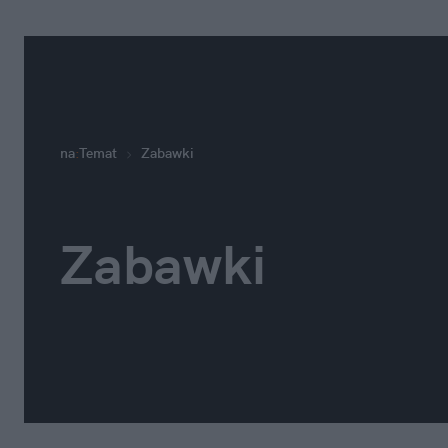
na
:
Temat
Zabawki
Zabawki