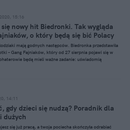
 2020, 15:16
 się nowy hit Biedronki. Tak wygląda
jniaków, o który będą się bić Polacy
Słodziaki mają godnych następców. Biedronka przedstawiła
ki – Gang Fajniaków, który od 27 sierpnia pojawi się w
ohaterowie będą mieli ważne zadanie: uświadomią
e natura jest piękna i należy dbać o środowisko, a dorosłym
ierać polską gospodarkę.
20, 14:11
ć, gdy dzieci się nudzą? Poradnik dla
i dużych
jesz się już pracą, a twoja pociecha skończyła odrabiać