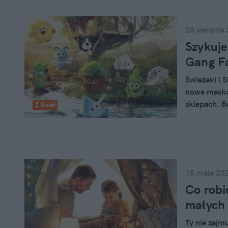
26 sierpnia
Szykuje
Gang Fa
Świeżaki i 
nowe maskot
sklepach. B
Świat
dzieciom, ż
pomogą wsp
15 maja 20
Co robi
małych 
Ty nie zajmu