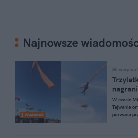
Najnowsze wiadomośc
30 sierpnia
Trzylat
nagrani
W czasie M
Tajwanie oma
porwana prz
Wiadomości
kilkunastu 
ziemię.