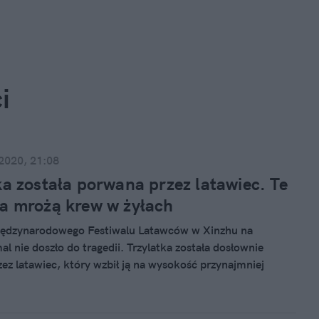
i
 2020, 21:08
ka została porwana przez latawiec. Te
a mrożą krew w żyłach
iędzynarodowego Festiwalu Latawców w Xinzhu na
l nie doszło do tragedii. Trzylatka została dosłownie
ez latawiec, który wzbił ją na wysokość przynajmniej
metrów. Dziewczynka na szczęście bezpiecznie wróciła na