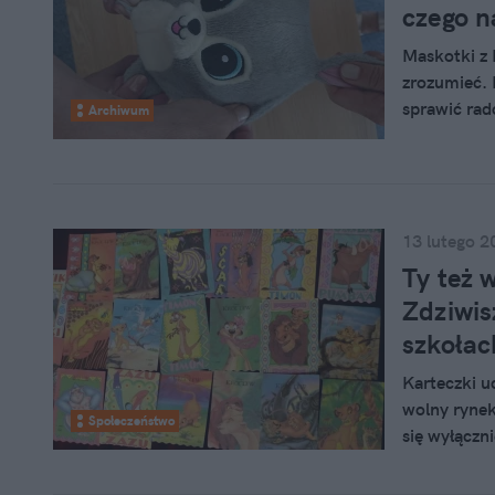
czego n
Maskotki z 
zrozumieć. 
sprawić ra
Archiwum
kontrowersy
matek na Fa
13 lutego 2
Ty też 
Zdziwis
szkołac
Karteczki uc
wolny rynek
Społeczeństwo
się wyłączn
internetowy
Trzeba było