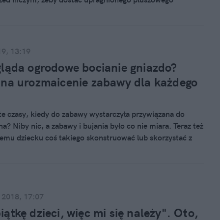
19, 13:19
ląda ogrodowe bocianie gniazdo?
na urozmaicenie zabawy dla każdego
te czasy, kiedy do zabawy wystarczyła przywiązana do
a? Niby nic, a zabawy i bujania było co nie miara. Teraz też
mu dziecku coś takiego skonstruować lub skorzystać z
kupić w sklepie takie gotowe bocianie gniazdo.
 2018, 17:07
ątkę dzieci, więc mi się należy". Oto,