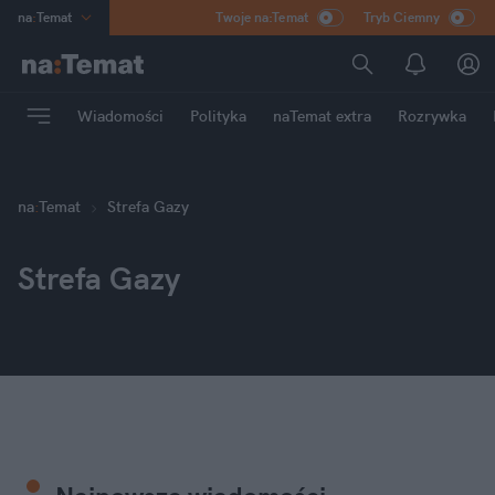
na
:
Temat
Twoje na:Temat
Tryb Ciemny
INN
:
Poland
ASZ
:
dziennik
Wiadomości
Polityka
naTemat extra
Rozrywka
mama
:
DU
dad
:
HERO
Rozrywka
na
:
Temat
Strefa Gazy
Strefa Gazy