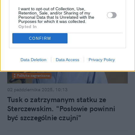
I want to opt-out of Collection, Use,
Retention, Sale, and/or Sharing of my
Personal Data that Is Unrelated with the
Purposes for which it was collected.
Opted In
CONFIRM
Data Deletion
Data Access
Privacy Policy
Polityka zagraniczna
02 października 2025, 10:13
Tusk o zatrzymanym statku ze
Sterczewskim. "Posłowie powinni
być szczególnie czujni"