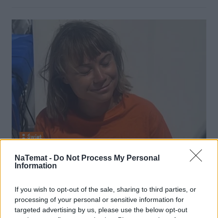
Świat
NaTemat -
Do Not Process My Personal
05 października 2025, 16:26
Information
To mieli zrobić Grecie Thunberg w
izraelskim areszcie. Szwecja reaguje
If you wish to opt-out of the sale, sharing to third parties, or
processing of your personal or sensitive information for
targeted advertising by us, please use the below opt-out