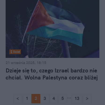
Świat
21 września 2025, 18:15
Dzieje się to, czego Izrael bardzo nie
chciał. Wolna Palestyna coraz bliżej
...
<
1
2
3
4
5
13
>