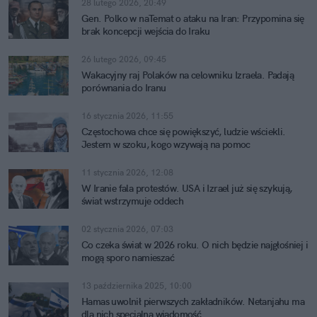
28 lutego 2026, 20:49
Gen. Polko w naTemat o ataku na Iran: Przypomina się
brak koncepcji wejścia do Iraku
26 lutego 2026, 09:45
Wakacyjny raj Polaków na celowniku Izraela. Padają
porównania do Iranu
16 stycznia 2026, 11:55
Częstochowa chce się powiększyć, ludzie wściekli.
Jestem w szoku, kogo wzywają na pomoc
11 stycznia 2026, 12:08
W Iranie fala protestów. USA i Izrael już się szykują,
świat wstrzymuje oddech
02 stycznia 2026, 07:03
Co czeka świat w 2026 roku. O nich będzie najgłośniej i
mogą sporo namieszać
13 października 2025, 10:00
Hamas uwolnił pierwszych zakładników. Netanjahu ma
dla nich specjalną wiadomość