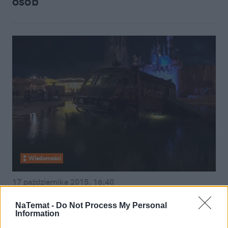
osób
Wiadomości
17 października 2015, 16:40
Banksy znów trolluje świat.
NaTemat -
Do Not Process My Personal
Fragment parku rozrywki w obozie
Information