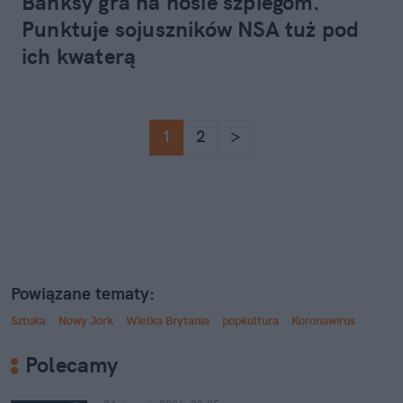
Banksy gra na nosie szpiegom.
Punktuje sojuszników NSA tuż pod
ich kwaterą
1
2
>
Powiązane tematy:
Sztuka
Nowy Jork
Wielka Brytania
popkultura
Koronawirus
Polecamy