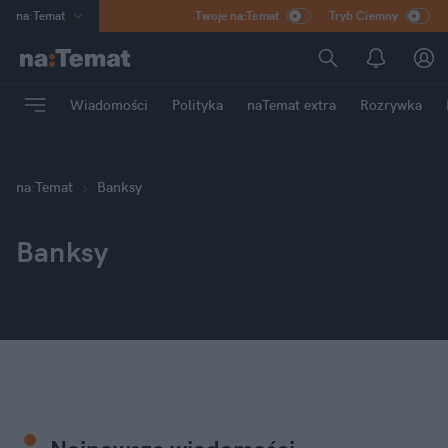
na
:
Temat
Twoje na:Temat
Tryb Ciemny
INN
:
Poland
ASZ
:
dziennik
Wiadomości
Polityka
naTemat extra
Rozrywka
mama
:
DU
dad
:
HERO
Rozrywka
na
:
Temat
Banksy
Banksy