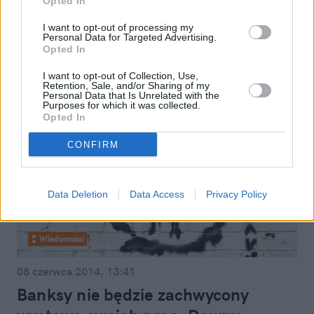
miasteczku? Otwarcie już w ten
Opted In
piątek
I want to opt-out of processing my
Personal Data for Targeted Advertising.
Opted In
I want to opt-out of Collection, Use,
Retention, Sale, and/or Sharing of my
Personal Data that Is Unrelated with the
Purposes for which it was collected.
Opted In
CONFIRM
Data Deletion
Data Access
Privacy Policy
Wiadomości
08 czerwca 2014, 13:41
Banksy nie będzie zachwycony