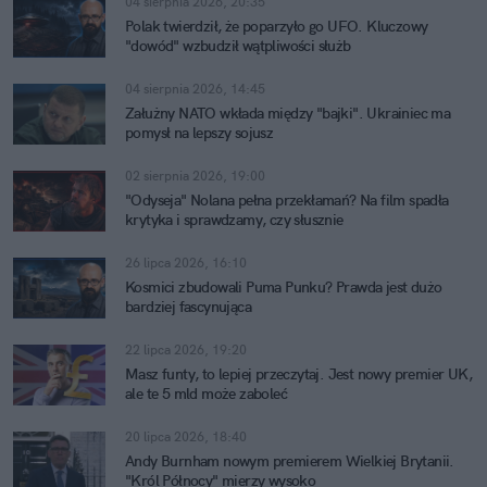
04 sierpnia 2026, 20:35
Polak twierdził, że poparzyło go UFO. Kluczowy
"dowód" wzbudził wątpliwości służb
04 sierpnia 2026, 14:45
Załużny NATO wkłada między "bajki". Ukrainiec ma
pomysł na lepszy sojusz
02 sierpnia 2026, 19:00
"Odyseja" Nolana pełna przekłamań? Na film spadła
krytyka i sprawdzamy, czy słusznie
26 lipca 2026, 16:10
Kosmici zbudowali Puma Punku? Prawda jest dużo
bardziej fascynująca
22 lipca 2026, 19:20
Masz funty, to lepiej przeczytaj. Jest nowy premier UK,
ale te 5 mld może zaboleć
20 lipca 2026, 18:40
Andy Burnham nowym premierem Wielkiej Brytanii.
"Król Północy" mierzy wysoko