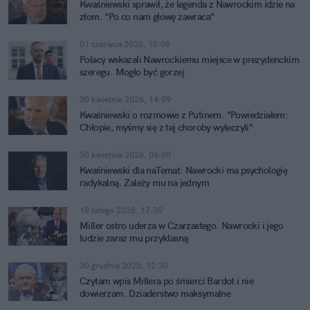
Kwaśniewski sprawił, że legenda z Nawrockim idzie na
złom. "Po co nam głowę zawraca"
01 czerwca 2026, 10:06
Polacy wskazali Nawrockiemu miejsce w prezydenckim
szeregu. Mogło być gorzej
30 kwietnia 2026, 14:09
Kwaśniewski o rozmowie z Putinem. "Powiedziałem:
Chłopie, myśmy się z tej choroby wyleczyli"
30 kwietnia 2026, 06:00
Kwaśniewski dla naTemat: Nawrocki ma psychologię
radykalną. Zależy mu na jednym
18 lutego 2026, 17:39
Miller ostro uderza w Czarzastego. Nawrocki i jego
ludzie zaraz mu przyklasną
30 grudnia 2025, 12:30
Czytam wpis Millera po śmierci Bardot i nie
dowierzam. Dziaderstwo maksymalne