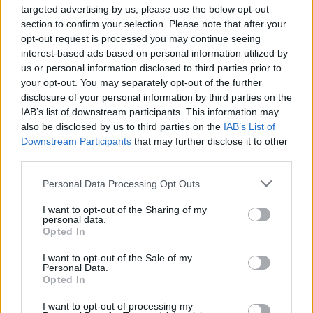
targeted advertising by us, please use the below opt-out
section to confirm your selection. Please note that after your
opt-out request is processed you may continue seeing
interest-based ads based on personal information utilized by
us or personal information disclosed to third parties prior to
your opt-out. You may separately opt-out of the further
disclosure of your personal information by third parties on the
IAB’s list of downstream participants. This information may
also be disclosed by us to third parties on the
IAB’s List of
Downstream Participants
that may further disclose it to other
third parties.
Polityka
Personal Data Processing Opt Outs
06 października 2024, 07:35
I want to opt-out of the Sharing of my
personal data.
Prawica w amoku czepia się
Opted In
Wojewódzkiego. Ale on opuścił
I want to opt-out of the Sale of my
Palikota na długo przed aferą
Personal Data.
Opted In
I want to opt-out of processing my