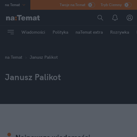
na
:
Temat
Twoje na:Temat
Tryb Ciemny
INN
:
Poland
ASZ
:
dziennik
Wiadomości
Polityka
naTemat extra
Rozrywka
mama
:
DU
dad
:
HERO
Rozrywka
na
:
Temat
Janusz Palikot
Janusz Palikot