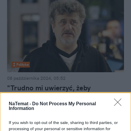
Polityka
08 października 2024, 05:52
"Trudno mi uwierzyć, żeby
Janusz...", "Wreszcie mu się do d...
dobrali". Rodzinne miasto o
NaTemat -
Do Not Process My Personal
Information
Palikocie
If you wish to opt-out of the sale, sharing to third parties, or
processing of your personal or sensitive information for