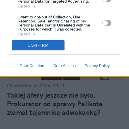
Personal Data for Targeted Advertising.
Opted In
I want to opt-out of Collection, Use,
Retention, Sale, and/or Sharing of my
Personal Data that Is Unrelated with the
Purposes for which it was collected.
Opted In
CONFIRM
Data Deletion
Data Access
Privacy Policy
Kraj
05 października 2024, 20:11
Takiej afery jeszcze nie było.
Prokurator od sprawy Palikota
złamał tajemnicę adwokacką?