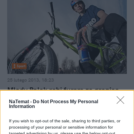
Sport
25 lutego 2013, 18:23
Młody Polak robi furorę za granicą.
Czym? Lataniem na… rowerze!
NaTemat -
Do Not Process My Personal
Information
If you wish to opt-out of the sale, sharing to third parties, or
processing of your personal or sensitive information for
targeted advertising by us, please use the below opt-out