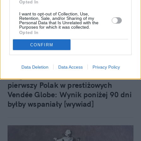
Opted In
I want to opt-out of Collection, Use,
Retention, Sale, and/or Sharing of my
Personal Data that Is Unrelated with the
Purposes for which it was collected.
Opted In
CONFIRM
Sport
10 listopada 2012, 12:21
Data Deletion
Data Access
Privacy Policy
Zbigniew "Gutek" Gutkowski,
pierwszy Polak w prestiżowych
Vendée Globe: Wynik poniżej 90 dni
byłby wspaniały [wywiad]