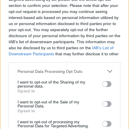
section to confirm your selection. Please note that after your
opt-out request is processed you may continue seeing
interest-based ads based on personal information utilized by
us or personal information disclosed to third parties prior to
your opt-out. You may separately opt-out of the further
disclosure of your personal information by third parties on the
IAB’s list of downstream participants. This information may
also be disclosed by us to third parties on the
IAB’s List of
Downstream Participants
that may further disclose it to other
Sport
third parties.
26 stycznia 2013, 15:51
Personal Data Processing Opt Outs
Trasa, która żyje, by zdradzić - zjazd
I want to opt-out of the Sharing of my
w Kitzbühel wzbudza podziw i grozę
personal data.
Opted In
I want to opt-out of the Sale of my
Personal Data.
Opted In
I want to opt-out of processing my
Personal Data for Targeted Advertising.