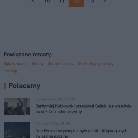
<
10
11
12
13
>
Powiązane tematy:
Sporty wodne
Hobby
Skateboarding
Marketing sportowy
Trening
Polecamy
03 sierpnia 2026, 09:26
Bartłomiej Kubkowski przepłynął Bałtyk, ale właściwie
po co? Cel nader szczytny
16 lipca 2026, 18:08
Noc Perseidów jakiej nie było od lat. 50 spadających
gwiazd na godzinę