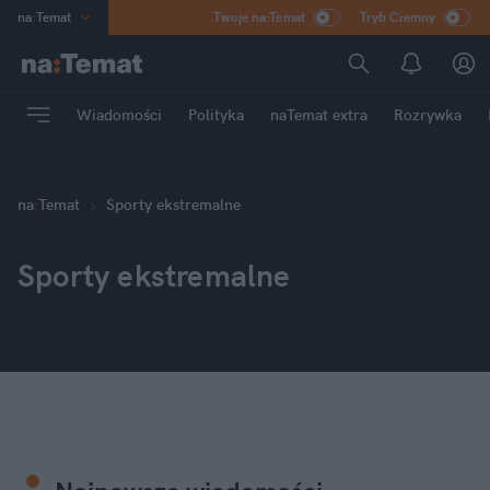
na
:
Temat
Twoje na:Temat
Tryb Ciemny
INN
:
Poland
ASZ
:
dziennik
Wiadomości
Polityka
naTemat extra
Rozrywka
mama
:
DU
dad
:
HERO
Rozrywka
na
:
Temat
Sporty ekstremalne
Sporty ekstremalne