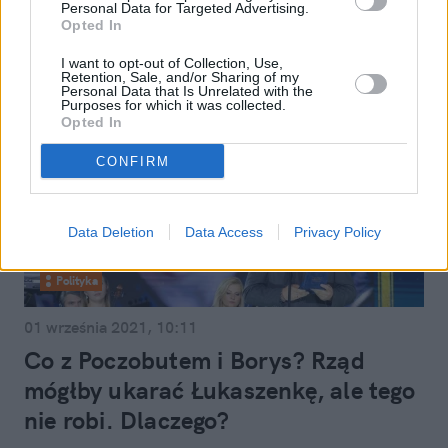
Personal Data for Targeted Advertising.
Opted In
I want to opt-out of Collection, Use,
Retention, Sale, and/or Sharing of my
Personal Data that Is Unrelated with the
Purposes for which it was collected.
Opted In
CONFIRM
Data Deletion
Data Access
Privacy Policy
Polityka
01 września 2021, 10:11
Co z Poczobutem i Borys? Rząd
mógłby ukarać Łukaszenkę, ale tego
nie robi. Dlaczego?