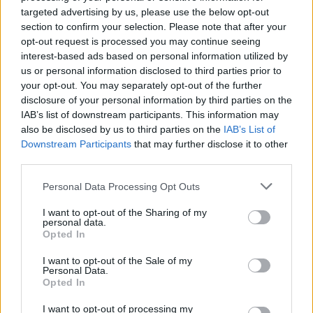
targeted advertising by us, please use the below opt-out
section to confirm your selection. Please note that after your
opt-out request is processed you may continue seeing
interest-based ads based on personal information utilized by
us or personal information disclosed to third parties prior to
your opt-out. You may separately opt-out of the further
disclosure of your personal information by third parties on the
IAB’s list of downstream participants. This information may
also be disclosed by us to third parties on the
IAB’s List of
Downstream Participants
that may further disclose it to other
third parties.
Personal Data Processing Opt Outs
Wiadomości
I want to opt-out of the Sharing of my
personal data.
06 września 2021, 21:29
Opted In
Opozycja dopytywała, gdzie jest
I want to opt-out of the Sale of my
Andrzej Duda. Prezydent uaktywnił
Personal Data.
Opted In
się – wstawił post po białorusku
I want to opt-out of processing my