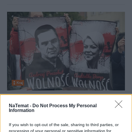
Kraj
25 września 2021, 17:29
"Uwolnić Andrzeja Poczobuta!".
NaTemat -
Do Not Process My Personal
Information
Represjonowany dziennikarz od 6
miesięcy przebywa w więzieniu
If you wish to opt-out of the sale, sharing to third parties, or
processing of your personal or sensitive information for