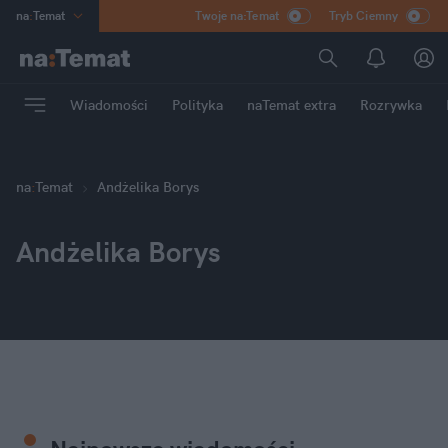
na
:
Temat
Twoje na:Temat
Tryb Ciemny
INN
:
Poland
ASZ
:
dziennik
Wiadomości
Polityka
naTemat extra
Rozrywka
mama
:
DU
dad
:
HERO
Rozrywka
na
:
Temat
Andżelika Borys
Andżelika Borys