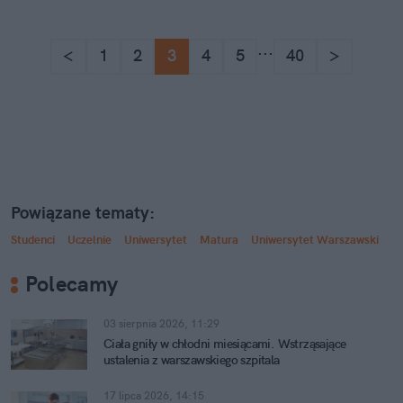
...
<
1
2
3
4
5
40
>
Powiązane tematy:
Studenci
Uczelnie
Uniwersytet
Matura
Uniwersytet Warszawski
Polecamy
03 sierpnia 2026, 11:29
Ciała gniły w chłodni miesiącami. Wstrząsające
ustalenia z warszawskiego szpitala
17 lipca 2026, 14:15