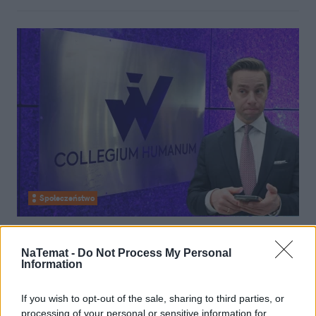
Społeczeństwo
08 lutego 2025, 07:49
Tak Bosak zamotał się ws. Collegium
NaTemat -
Do Not Process My Personal
Information
Humanum. Oto jego dwie wersje
dotyczące afery
If you wish to opt-out of the sale, sharing to third parties, or
processing of your personal or sensitive information for