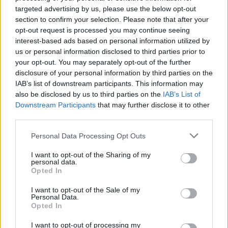
targeted advertising by us, please use the below opt-out
section to confirm your selection. Please note that after your
opt-out request is processed you may continue seeing
interest-based ads based on personal information utilized by
us or personal information disclosed to third parties prior to
your opt-out. You may separately opt-out of the further
disclosure of your personal information by third parties on the
IAB’s list of downstream participants. This information may
also be disclosed by us to third parties on the
IAB’s List of
Downstream Participants
that may further disclose it to other
third parties.
Personal Data Processing Opt Outs
Społeczeństwo
I want to opt-out of the Sharing of my
personal data.
06 lutego 2025, 15:13
Opted In
O co chodzi z zatrzymaniem doradcy
I want to opt-out of the Sale of my
Dudy? To kluczowy wątek ws.
Personal Data.
Opted In
Collegium Humanum
I want to opt-out of processing my