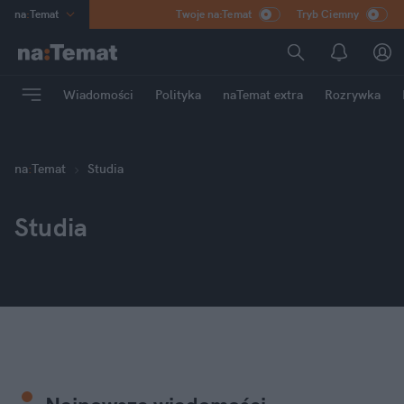
na
:
Temat
Twoje na:Temat
Tryb Ciemny
INN
:
Poland
ASZ
:
dziennik
Wiadomości
Polityka
naTemat extra
Rozrywka
mama
:
DU
dad
:
HERO
Rozrywka
na
:
Temat
Studia
Studia