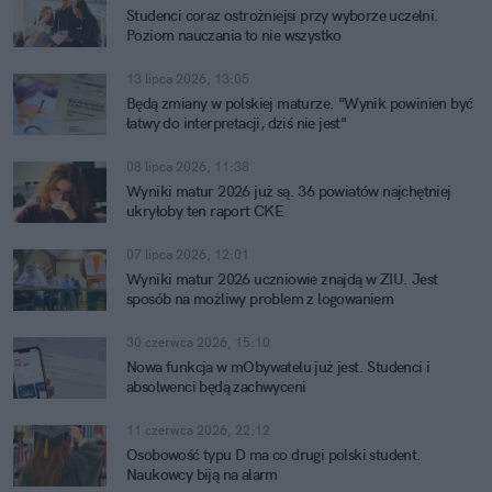
Studenci coraz ostrożniejsi przy wyborze uczelni.
Poziom nauczania to nie wszystko
13 lipca 2026, 13:05
Będą zmiany w polskiej maturze. "Wynik powinien być
łatwy do interpretacji, dziś nie jest"
08 lipca 2026, 11:38
Wyniki matur 2026 już są. 36 powiatów najchętniej
ukryłoby ten raport CKE
07 lipca 2026, 12:01
Wyniki matur 2026 uczniowie znajdą w ZIU. Jest
sposób na możliwy problem z logowaniem
30 czerwca 2026, 15:10
Nowa funkcja w mObywatelu już jest. Studenci i
absolwenci będą zachwyceni
11 czerwca 2026, 22:12
Osobowość typu D ma co drugi polski student.
Naukowcy biją na alarm