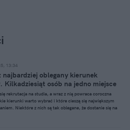
i
25, 13:34
z najbardziej oblegany kierunek
. Kilkadziesiąt osób na jedno miejsce
się rekrutacja na studia, a wraz z nią powraca coroczna
akie kierunki warto wybrać i które cieszą się największym
aniem. Niektóre z nich są tak oblegane, że dostanie się na
y z cudem. Na jednej ze znanych krakowskich uczelni na
nek przypada 40 kandydatów.