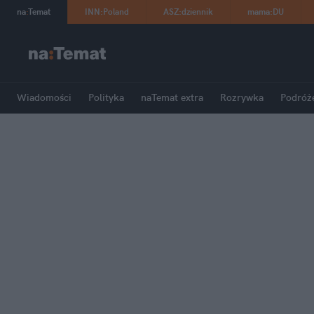
na
:
Temat
INN
:
Poland
ASZ
:
dziennik
mama
:
DU
Wiadomości
Polityka
naTemat extra
Rozrywka
Podróż