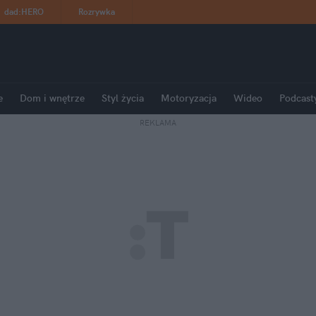
dad
:
HERO
Rozrywka
e
Dom i wnętrze
Styl życia
Motoryzacja
Wideo
Podcast
REKLAMA