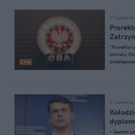
17 czerwca
Prorekt
Zatrzym
"Prorektor 
lotnisku Ok
przestępcze
Kraj
związanych 
Antykorupc
11 czerwca
Kołodzi
dyplomu
– Jestem cz