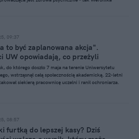
sytuacji, do której doszło 11 maja na Uniwersytecie SWPS
. Dokładnie cztery dni po zbrodni na UW. Uczelnia już
 i zwolniła wykładowczynię.
25, 09:37
a to być zaplanowana akcja".
i UW opowiadają, co przeżyli
ak, do którego doszło 7 maja na terenie Uniwersytetu
go, wstrząsnął całą społecznością akademicką. 22-letni
akował siekierą pracownicę uczelni i ranił ochroniarza.
e kryją poruszenia i mówią wprost: "To mogło spotkać
25, 08:57
ki furtką do lepszej kasy? Dziś