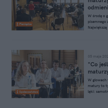
maturzy
odmieni
W środę o g
pisemnego 
Pieniądze
Największą 
dziwnego, d
również atu
05 maja 20
"Co jeś
maturzy
W głowach w
matury to t
lęki: samot
Społeczeństwo
życiu. "Poko
dorosłość n