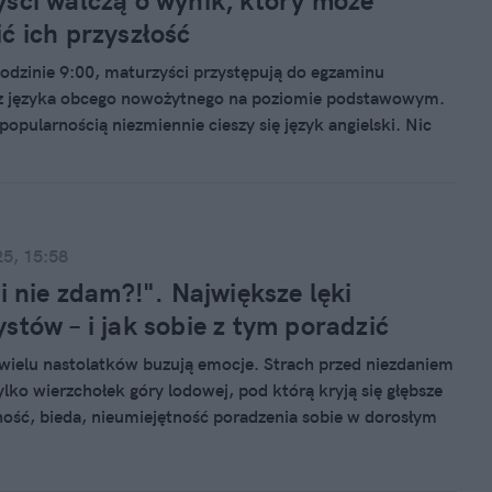
ści walczą o wynik, który może
ć ich przyszłość
odzinie 9:00, maturzyści przystępują do egzaminu
z języka obcego nowożytnego na poziomie podstawowym.
popularnością niezmiennie cieszy się język angielski. Nic
ziś jego znajomość jest niezbędna w życiu codziennym, to
t na rynku pracy.
25, 15:58
li nie zdam?!". Największe lęki
stów – i jak sobie z tym poradzić
ielu nastolatków buzują emocje. Strach przed niezdaniem
ylko wierzchołek góry lodowej, pod którą kryją się głębsze
ność, bieda, nieumiejętność poradzenia sobie w dorosłym
lenie katastrof", jak nazwali ich socjolodzy, wchodzi w
iepewnie i z ciężkim bagażem doświadczeń. Jak sobie z tym