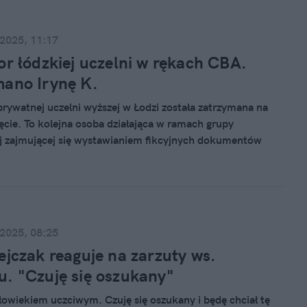
 2025, 11:17
or łódzkiej uczelni w rękach CBA.
ano Irynę K.
prywatnej uczelni wyższej w Łodzi została zatrzymana na
ęcie. To kolejna osoba działająca w ramach grupy
j zajmującej się wystawianiem fikcyjnych dokumentów
ze studiami" – poinformowało Centralne Biuro
yjne w oficjalnym komunikacie.
 2025, 08:25
ejczak reaguje na zarzuty ws.
. "Czuję się oszukany"
łowiekiem uczciwym. Czuję się oszukany i będę chciał tę