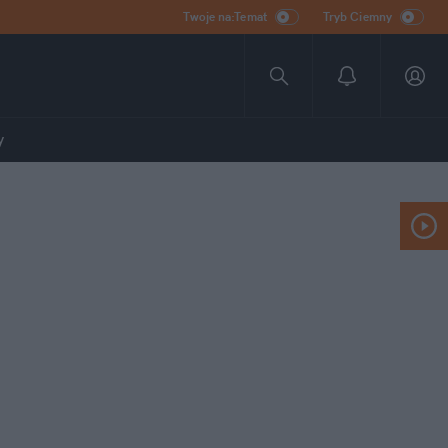
Twoje na:Temat
Tryb Ciemny
y