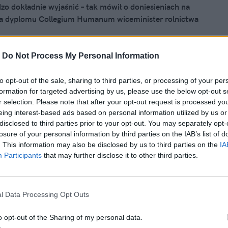
zo dokładnie wyjaśnić – tak mówił o doniesieniach na
a dyplomu Collegium Humanum wiceminister rolnictwa
dziejczak. Dodał, że rozważa zgłoszenie sprawy do
i zastanawia się, "kto za tym stoi".
-
Do Not Process My Personal Information
to opt-out of the sale, sharing to third parties, or processing of your per
 2025, 19:57
formation for targeted advertising by us, please use the below opt-out s
sprawa Collegium Humanum. Michał
r selection. Please note that after your opt-out request is processed y
eing interest-based ads based on personal information utilized by us or
ejczak pod ostrzałem ws. dyplomu
disclosed to third parties prior to your opt-out. You may separately opt-
losure of your personal information by third parties on the IAB’s list of
r rolnictwa Michał Kołodziejczak miał zapłacić za dyplom
. This information may also be disclosed by us to third parties on the
IA
m Humanum – pisze portal Goniec. Powołuje się na
Participants
that may further disclose it to other third parties.
z prokuratury. Polityk tym ustaleniom zaprzecza. W drodze
ak wniosek o uchylenie Kołodziejczakowi poselskiego
.
l Data Processing Opt Outs
o opt-out of the Sharing of my personal data.