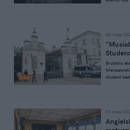
opowiada o 
w Warszawie
zareagowała
08 maja 20
"Musiał
Studenc
Brutalny at
Warszawskie
student zaat
Kraj
Studenci ni
każdego".
07 maja 20
Angiels