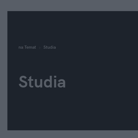
na
:
Temat
Studia
Studia