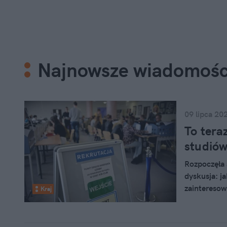
Najnowsze wiadomośc
09 lipca 20
To tera
studiów
Rozpoczęła 
dyskusja: j
zainteresow
Kraj
nie granicz
jeden kieru