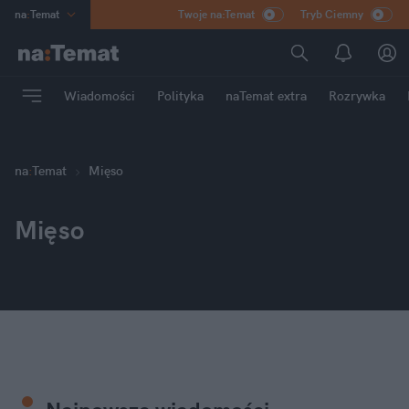
na
:
Temat
Twoje na:Temat
Tryb Ciemny
INN
:
Poland
ASZ
:
dziennik
Wiadomości
Polityka
naTemat extra
Rozrywka
mama
:
DU
dad
:
HERO
Rozrywka
na
:
Temat
Mięso
Mięso