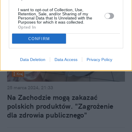
I want to opt-out of Collection, Use,
Retention, Sale, and/or Sharing of my
Personal Data that Is Unrelated with the
Purposes for which it was collected.
Opted In
CONFIRM
Data Deletion
Data Access
Privacy Policy
Kraj
25 marca 2024, 21:33
Na Zachodzie mogą zakazać
polskich produktów. "Zagrożenie
dla zdrowia publicznego"