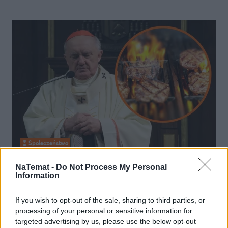
Społeczeństwo
31 maja 2024, 10:53
NaTemat -
Do Not Process My Personal
Information
Tu zjesz mięso, jak się pomodlisz, a
tutaj nie ma mowy. Mapa z
If you wish to opt-out of the sale, sharing to third parties, or
dyspensami podzieliła Polskę
processing of your personal or sensitive information for
targeted advertising by us, please use the below opt-out