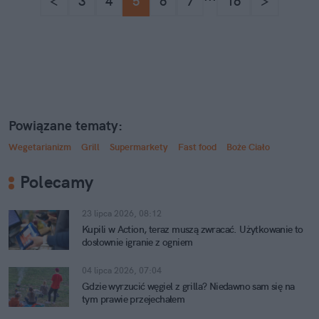
<
3
4
5
6
7
16
>
Powiązane tematy:
Wegetarianizm
Grill
Supermarkety
Fast food
Boże Ciało
Polecamy
23 lipca 2026, 08:12
Kupili w Action, teraz muszą zwracać. Użytkowanie to
dosłownie igranie z ogniem
04 lipca 2026, 07:04
Gdzie wyrzucić węgiel z grilla? Niedawno sam się na
tym prawie przejechałem