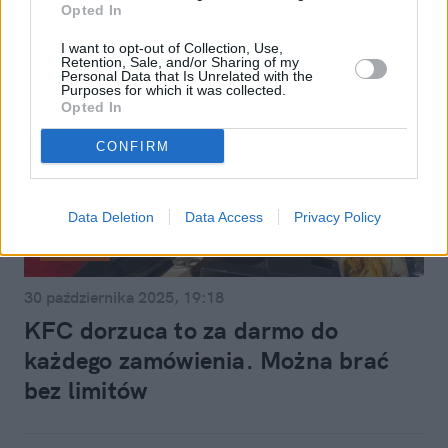
Opted In
I want to opt-out of Collection, Use,
Retention, Sale, and/or Sharing of my
Personal Data that Is Unrelated with the
Purposes for which it was collected.
Opted In
CONFIRM
Data Deletion
Data Access
Privacy Policy
Styl życia
30 października 2025, 19:18
KFC dorzuca to za darmo do
każdego zamówienia. Można brać
bez limitów