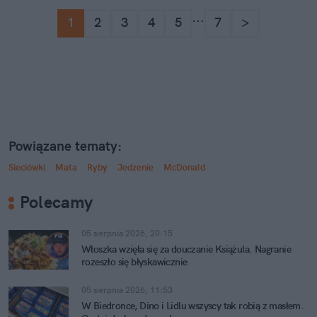
...
1
2
3
4
5
7
>
Powiązane tematy:
Sieciówki
Mata
Ryby
Jedzenie
McDonald
Polecamy
05 sierpnia 2026, 20:15
Włoszka wzięła się za douczanie Książula. Nagranie
rozeszło się błyskawicznie
05 sierpnia 2026, 11:53
W Biedronce, Dino i Lidlu wszyscy tak robią z masłem.