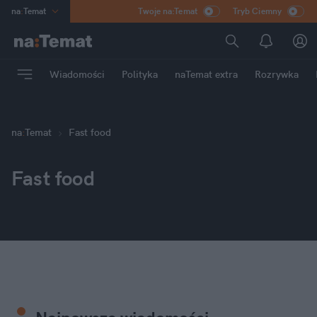
na
:
Temat
Twoje na:Temat
Tryb Ciemny
INN
:
Poland
ASZ
:
dziennik
Wiadomości
Polityka
naTemat extra
Rozrywka
mama
:
DU
dad
:
HERO
Rozrywka
na
:
Temat
Fast food
Fast food