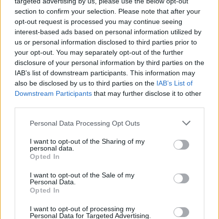
targeted advertising by us, please use the below opt-out
section to confirm your selection. Please note that after your
opt-out request is processed you may continue seeing
interest-based ads based on personal information utilized by
us or personal information disclosed to third parties prior to
your opt-out. You may separately opt-out of the further
disclosure of your personal information by third parties on the
IAB’s list of downstream participants. This information may
also be disclosed by us to third parties on the
IAB’s List of
Downstream Participants
that may further disclose it to other
third parties.
Styl życia
Personal Data Processing Opt Outs
I want to opt-out of the Sharing of my
25 listopada 2025, 17:48
personal data.
Opted In
KFC próbuje pobić Drwala z
McDonald's? Zaskoczyła mnie ich
I want to opt-out of the Sale of my
Personal Data.
nowa propozycja
Opted In
I want to opt-out of processing my
Personal Data for Targeted Advertising.