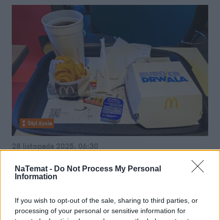
Styl życia
28 listopada 2025, 06:30
4 nowe rodzaje Burgera Drwala już w
NaTemat -
Do Not Process My Personal
Maku. Fani rzucą się na tego
Information
"ognistego"
If you wish to opt-out of the sale, sharing to third parties, or
processing of your personal or sensitive information for