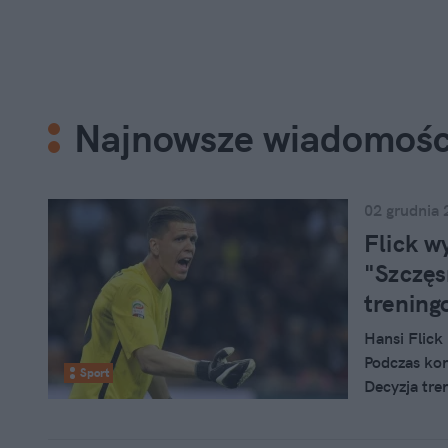
Najnowsze wiadomośc
02 grudnia 
Flick w
"Szczęs
trening
Hansi Flick
Podczas kon
Sport
Decyzja tre
Komentarze 
fani FC Bar