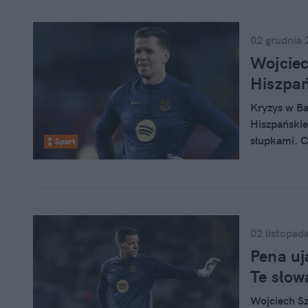
02 grudnia 
Wojciec
Hiszpań
Kryzys w Ba
Hiszpańskie
słupkami. C
Sport
02 listopad
Pena uj
Te słow
Wojciech Sz