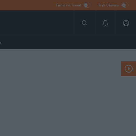
Twoje na:Temat
Tryb Ciemny
y