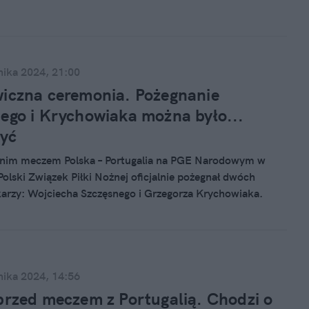
y jeszcze trochę poczekamy.
nika 2024, 21:00
iczna ceremonia. Pożegnanie
ego i Krychowiaka można było...
yć
tnim meczem Polska – Portugalia na PGE Narodowym w
olski Związek Piłki Nożnej oficjalnie pożegnał dwóch
karzy: Wojciecha Szczęsnego i Grzegorza Krychowiaka.
yła jednak krótka i mało efektowna.
nika 2024, 14:56
przed meczem z Portugalią. Chodzi o