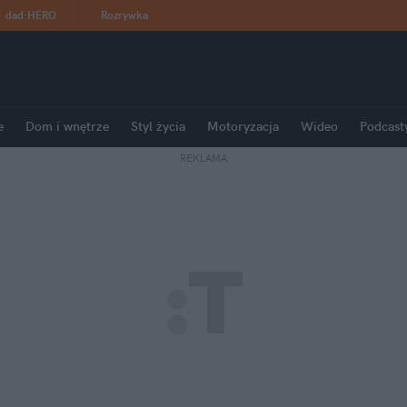
dad
:
HERO
Rozrywka
e
Dom i wnętrze
Styl życia
Motoryzacja
Wideo
Podcast
REKLAMA