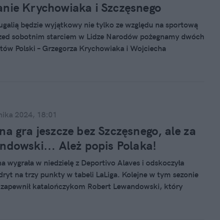
nie Krychowiaka i Szczęsnego
ugalią będzie wyjątkowy nie tylko ze względu na sportową
rzed sobotnim starciem w Lidze Narodów pożegnamy dwóch
tów Polski – Grzegorza Krychowiaka i Wojciecha
 Oprócz ceremonii PZPN zdecydował się na jeszcze jeden
e mają jednak mieszane uczucia.
nika 2024, 18:01
na gra jeszcze bez Szczęsnego, ale za
ndowski... Ależ popis Polaka!
a wygrała w niedzielę z Deportivo Alaves i odskoczyła
ryt na trzy punkty w tabeli LaLiga. Kolejne w tym sezonie
 zapewnił katalończykom Robert Lewandowski, który
t-tricka. I to klasycznego, bo już w pierwszej połowie