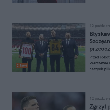
bramce Barc
12 paździer
Błyskaw
Szczęsn
przeocz
Przed sobo
Warszawie P
Sport
naszych pił
Ceremonia b
12 paździer
Zgrzyt 