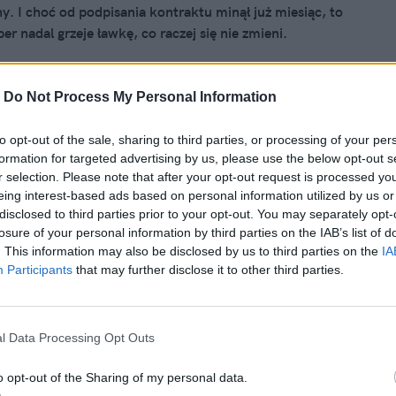
y. I choć od podpisania kontraktu minął już miesiąc, to
per nadal grzeje ławkę, co raczej się nie zmieni.
m, a zarazem otuchą mogą być teraz słowa jego
o rywala – Inaki Peny.
-
Do Not Process My Personal Information
to opt-out of the sale, sharing to third parties, or processing of your per
nika 2024, 14:44
formation for targeted advertising by us, please use the below opt-out s
Wojciecha Szczęsnego. Trener FC
r selection. Please note that after your opt-out request is processed y
eing interest-based ads based on personal information utilized by us or
ny już podjął decyzję
disclosed to third parties prior to your opt-out. You may separately opt-
losure of your personal information by third parties on the IAB’s list of
a zdecydowała, że Wojciech Szczęsny po sezonie pożegna
. This information may also be disclosed by us to third parties on the
IA
. Polak, który wrócił do gry, by wesprzeć zespół po
Participants
that may further disclose it to other third parties.
r Stegena, nie otrzyma nowej umowy.
l Data Processing Opt Outs
o opt-out of the Sharing of my personal data.
nika 2024, 10:40