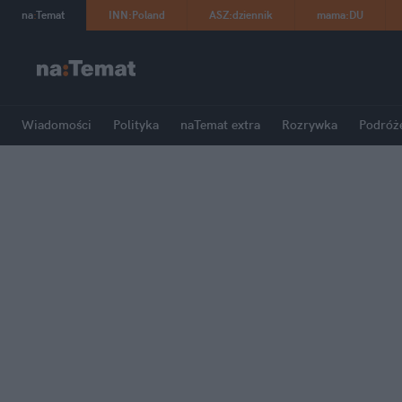
na
:
Temat
INN
:
Poland
ASZ
:
dziennik
mama
:
DU
Wiadomości
Polityka
naTemat extra
Rozrywka
Podróż