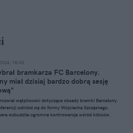
i
2024, 18:00
ybrał bramkarza FC Barcelony.
ny miał dzisiaj bardzo dobrą sesję
ową"
 rozwiał wątpliwości dotyczące obsady bramki Barcelony.
ferencji odniósł się do formy Wojciecha Szczęsnego.
nera wzbudziła ogromne kontrowersje wśród kibiców.
nie pozostawiają złudzeń, kogo chcą widzieć w bramce
celony.