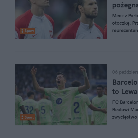
pożegna
Mecz z Port
otoczkę. P
reprezentan
Sport
Szczęsnego.
gest. Kibic
06 paździer
Barcelo
to Lewa
FC Barcelon
Realowi Mad
zwycięstwo
Sport
ustrzelił ha
spotkania!