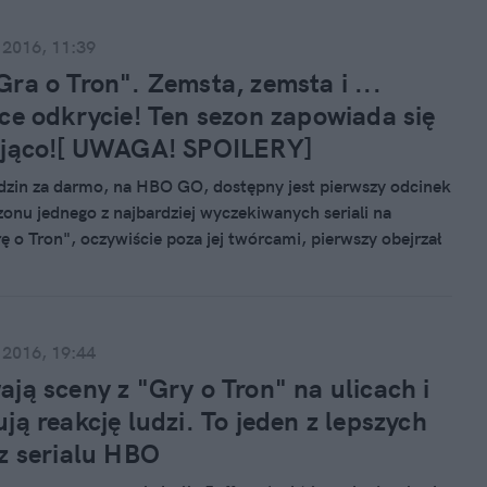
 2016, 11:39
ra o Tron". Zemsta, zemsta i ...
ce odkrycie! Ten sezon zapowiada się
ująco![ UWAGA! SPOILERY]
dzin za darmo, na HBO GO, dostępny jest pierwszy odcinek
zonu jednego z najbardziej wyczekiwanych seriali na
ę o Tron", oczywiście poza jej twórcami, pierwszy obejrzał
a, ponieważ nie mógł się doczekać, aby dowiedzieć się,
ę z jego ulubionymi bohaterami.
 2016, 19:44
ją sceny z "Gry o Tron" na ulicach i
ją reakcję ludzi. To jeden z lepszych
z serialu HBO