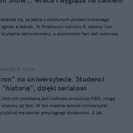
on Snow... wraca i wygląda na całkiem
!
odziewał się, że jedna z ulubionych postaci kultowego
 zginie, a jednak. W finałowym odcinku 5. sezonu Jon
 brutalnie zamordowany, a zszokowani fani dali wówczas
i wszędzie, gdzie tylko mogli. Facebook i Twitter puchły od
ych autentycznego smutku i rozczarowania. Teraz pojawiła
a, że postać grana przez Kita Harringtona jakimś cudem
nika 2015, 14:20
tron" na uniwersytecie. Studenci
"historię", dzięki serialowi
, których podstawą jest kultowa produkcja HBO, mogą
ł wszyscy jej fani. W ten właśnie sposób Uniwersytet
ytyjskiej ma zamiar przyciągnąć studentów. A jak
ra o tron" to dla wielu stan umysłu, więc czemu nie