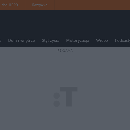
dad
:
HERO
Rozrywka
e
Dom i wnętrze
Styl życia
Motoryzacja
Wideo
Podcast
REKLAMA