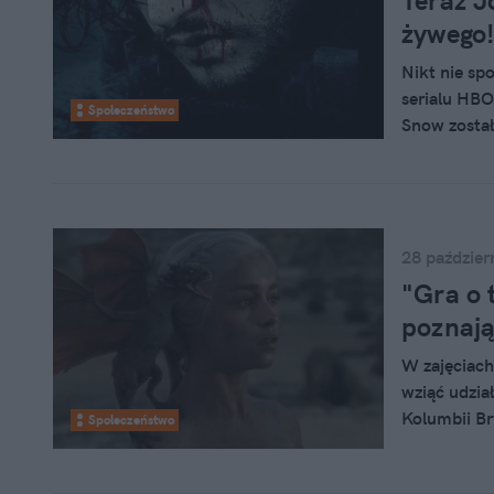
Teraz J
żywego
Nikt nie sp
serialu HBO
Społeczeństwo
Snow został
upust żalow
wpisów pełn
się nadziej
przeżyła.
28 paździer
"Gra o 
poznają 
W zajęciach
wziąć udzia
Kolumbii Br
Społeczeństwo
wiadomo, "G
skorzystać?