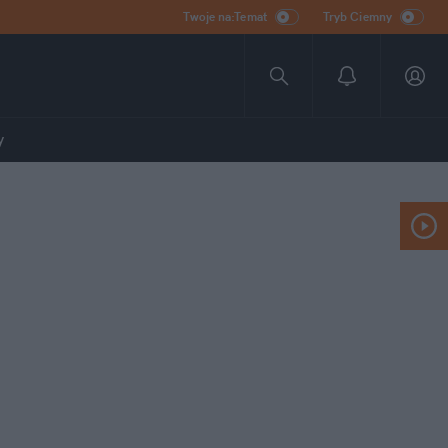
Twoje na:Temat
Tryb Ciemny
y