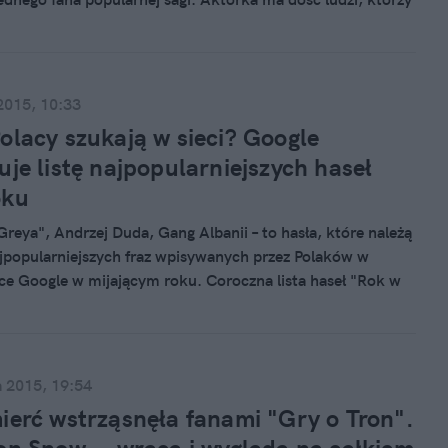
a brutalne sceny przedstawione w serialu. Premiera
zonu "GoT" już 25 kwietnia w HBO.
2015, 10:33
olacy szukają w sieci? Google
uje listę najpopularniejszych haseł
oku
Greya", Andrzej Duda, Gang Albanii – to hasła, które należą
jpopularniejszych fraz wpisywanych przez Polaków w
e Google w mijającym roku. Coroczna lista haseł "Rok w
e" prezentuje światowe i narodowe trendy. Polski ranking
est na 22 kategorie, takie jak .politycy, zagraniczne seriale,
Przekonajcie się, które osoby, wydarzenia i tematy
 interesowały polskich internautów w 2015 roku.
a 2015, 19:54
ierć wstrząsnęła fanami "Gry o Tron".