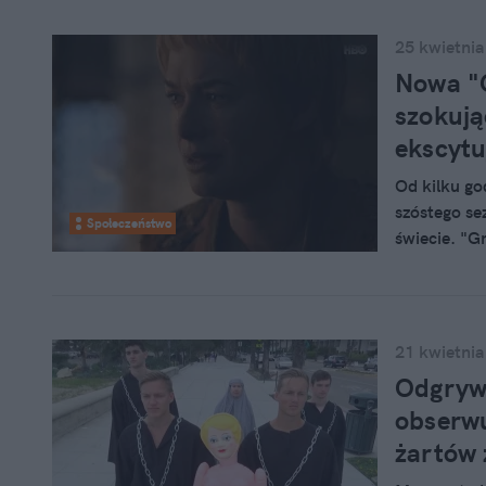
Stark!
25 kwietnia
Nowa "G
szokują
ekscyt
Od kilku go
szóstego se
Społeczeństwo
świecie. "Gr
Barack Obam
co stało si
21 kwietnia
Odgrywa
obserwu
żartów 