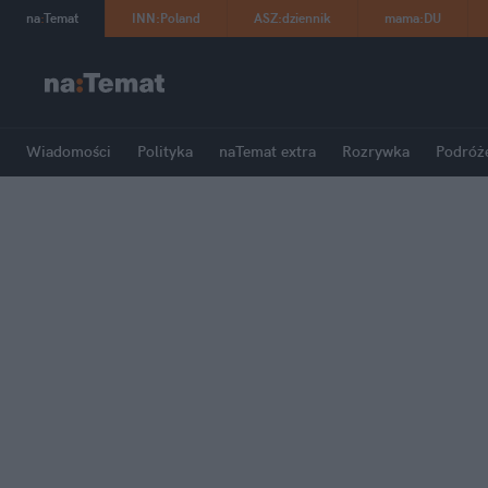
na
:
Temat
INN
:
Poland
ASZ
:
dziennik
mama
:
DU
Wiadomości
Polityka
naTemat extra
Rozrywka
Podróż