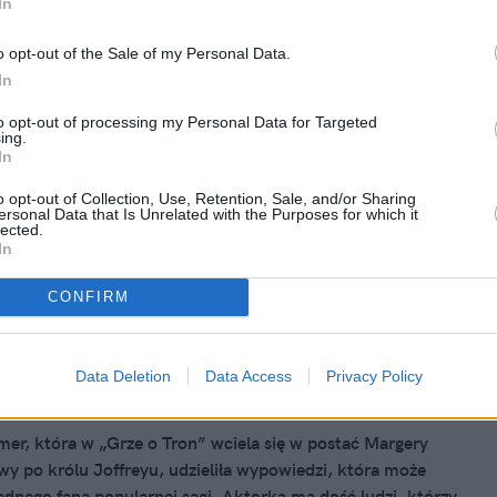
In
moków podwoi swoją siłę, Cersei
a dziecko, a Jon Snow… Niebawem
o opt-out of the Sale of my Personal Data.
In
zósty sezon "Gry o Tron"
to opt-out of processing my Personal Data for Targeted
icjalny opis pierwszego odcinka szóstego sezonu „Gry o
ing.
ystkie wątpliwości, które mieliśmy przez ostatnie kilka
In
ozwiały się. Jon Snow… nie żyje.
o opt-out of Collection, Use, Retention, Sale, and/or Sharing
ersonal Data that Is Unrelated with the Purposes for which it
lected.
In
CONFIRM
016, 07:07
 "Gry o Tron" ostro o krytyce serialu:
ańcie oglądać, jeśli potrzebujecie
Data Deletion
Data Access
Privacy Policy
zmu!"
mer, która w „Grze o Tron” wciela się w postać Margery
owy po królu Joffreyu, udzieliła wypowiedzi, która może
jednego fana popularnej sagi. Aktorka ma dość ludzi, którzy