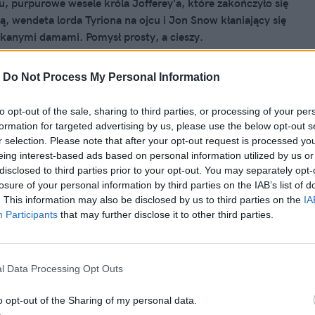
, purpurowe wesele króla Jofferey'a, które zakończyło się
ią, wendeta lorda Tyriona na ojcu i Jon Snow kłaniający się
kanymi damami. Pomysł prosty, a cieszy.
-
Do Not Process My Personal Information
 2016, 06:03
to opt-out of the sale, sharing to third parties, or processing of your per
formation for targeted advertising by us, please use the below opt-out s
obaczy szósty sezon „Gry o Tron”
r selection. Please note that after your opt-out request is processed y
remierą - bo może i chce. Nikt mu
eing interest-based ads based on personal information utilized by us or
disclosed to third parties prior to your opt-out. You may separately opt-
ż nie odmówi
losure of your personal information by third parties on the IAB’s list of
alu „Gra o Tron” przyznali, że prezydent Stanów
. This information may also be disclosed by us to third parties on the
IA
Participants
that may further disclose it to other third parties.
ch obejrzy szósty sezon przed jego premierą w stacji HBO.
 David Benioff i Dan Weiss powiedzieli, że Barack Obama
 to poprosił, a jak wiadomo, jednemu z najpotężniejszych
ecie się nie odmawia.
l Data Processing Opt Outs
o opt-out of the Sharing of my personal data.
 2016, 20:06