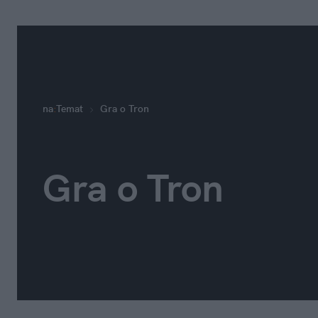
na
:
Temat
Gra o Tron
Gra o Tron