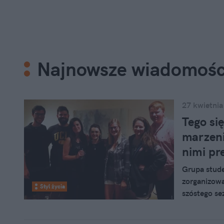
Najnowsze wiadomośc
27 kwietnia
Tego si
marzeni
nimi pr
Grupa stude
zorganizowa
Styl życia
szóstego sez
niecierpliw
spodziewali