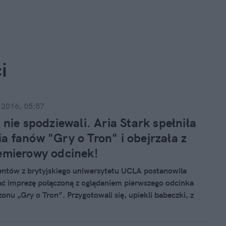
i
 2016, 05:57
ę nie spodziewali. Aria Stark spełniła
a fanów "Gry o Tron" i obejrzała z
emierowy odcinek!
ntów z brytyjskiego uniwersytetu UCLA postanowiła
ć imprezę połączoną z oglądaniem pierwszego odcinka
onu „Gry o Tron”. Przygotowali się, upiekli babeczki, z
ością czekali na premierę swojego ulubionego serialu. Nie
 się jednak, że ten wieczór spędzą w towarzystwie… Arii