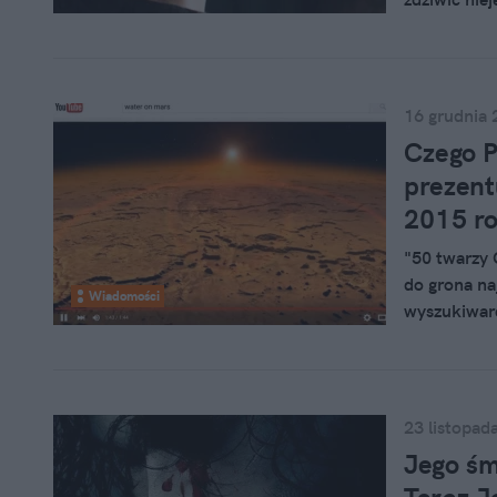
narzekają n
szóstego se
16 grudnia 
Czego P
prezent
2015 r
"50 twarzy 
do grona na
Wiadomości
wyszukiwarc
Wyszukiwarc
podzielony j
wykonawcy. 
najbardziej
23 listopad
Jego śm