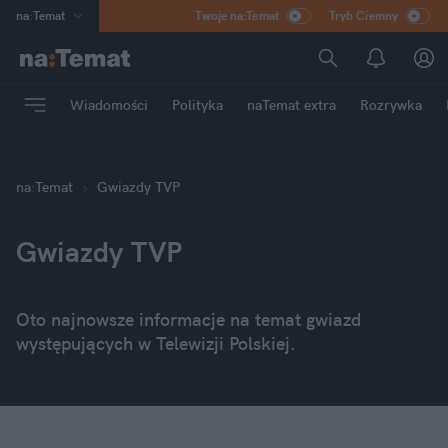
na
:
Temat
Twoje na:Temat
Tryb Ciemny
INN
:
Poland
ASZ
:
dziennik
Wiadomości
Polityka
naTemat extra
Rozrywka
mama
:
DU
dad
:
HERO
Rozrywka
na
:
Temat
Gwiazdy TVP
Gwiazdy TVP
Oto najnowsze informacje na temat gwiazd
występujących w Telewizji Polskiej.