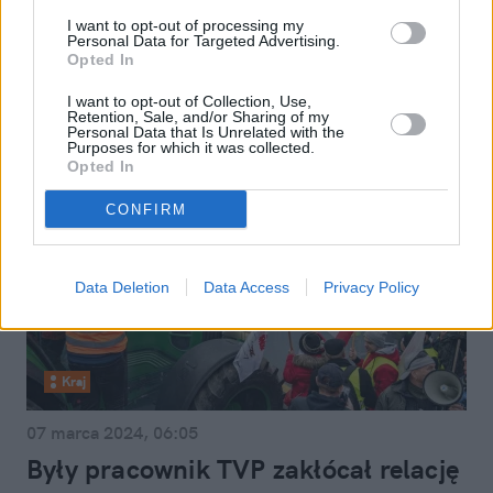
Republiki dołącza kolejny były
I want to opt-out of processing my
gwiazdor TVP
Personal Data for Targeted Advertising.
Opted In
I want to opt-out of Collection, Use,
Retention, Sale, and/or Sharing of my
Personal Data that Is Unrelated with the
Purposes for which it was collected.
Opted In
CONFIRM
Data Deletion
Data Access
Privacy Policy
Kraj
07 marca 2024, 06:05
Były pracownik TVP zakłócał relację