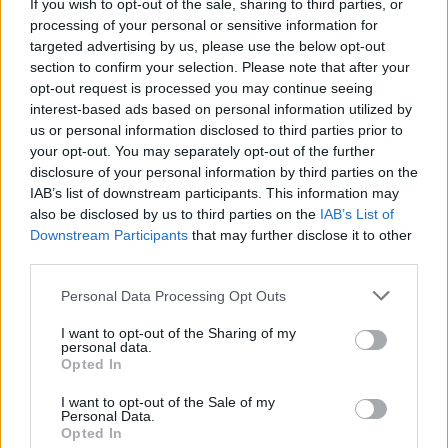
mediach! TVP ujawnia płace
If you wish to opt-out of the sale, sharing to third parties, or
processing of your personal or sensitive information for
dyrektorów
targeted advertising by us, please use the below opt-out
section to confirm your selection. Please note that after your
opt-out request is processed you may continue seeing
interest-based ads based on personal information utilized by
us or personal information disclosed to third parties prior to
your opt-out. You may separately opt-out of the further
disclosure of your personal information by third parties on the
IAB’s list of downstream participants. This information may
also be disclosed by us to third parties on the
IAB’s List of
Downstream Participants
that may further disclose it to other
third parties.
Personal Data Processing Opt Outs
I want to opt-out of the Sharing of my
Kraj
personal data.
Opted In
16 marca 2024, 13:26
I want to opt-out of the Sale of my
Personal Data.
To jeszcze nie koniec transferów. Do
Opted In