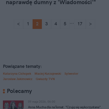
naprawdę dumny z 'Wiadomości'"
...
<
1
2
3
4
5
17
>
Powiązane tematy:
Katarzyna Cichopek
Maciej Kurzajewski
Sylwester
Jarosław Jakimowicz
Gwiazdy TVN
Polecamy
09 maja 2026, 06:00
Anna Mucha dla naTemat: "Czuję się wykorzystana".