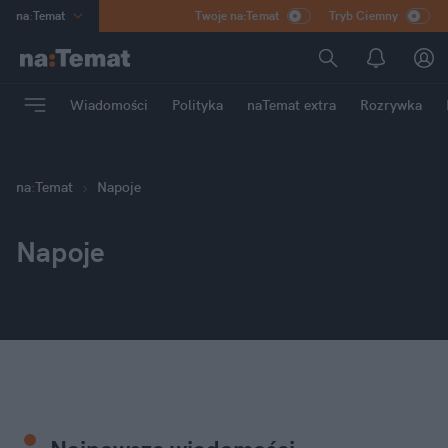
na
:
Temat
Twoje na:Temat
Tryb Ciemny
INN
:
Poland
ASZ
:
dziennik
Wiadomości
Polityka
naTemat extra
Rozrywka
mama
:
DU
dad
:
HERO
Rozrywka
na
:
Temat
Napoje
Napoje