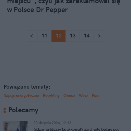
miejscu", czyli jak zareklamował się
w Polsce Dr Pepper
<
11
12
13
14
>
Powiązane tematy:
Napoje energetyczne
Recykling
Owoce
Wino
Piwo
Polecamy
03 sierpnia 2026, 12:43
Gdzie najbliższy butelkomat? Za chwilę będzie pod