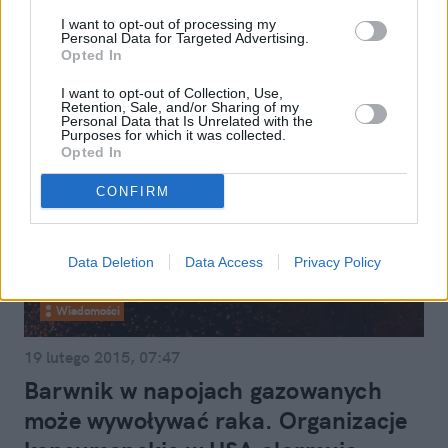
wyobrażenie o "zwykłej herbacie"
I want to opt-out of processing my
Personal Data for Targeted Advertising.
Opted In
I want to opt-out of Collection, Use,
Retention, Sale, and/or Sharing of my
Personal Data that Is Unrelated with the
Purposes for which it was collected.
Opted In
CONFIRM
Data Deletion
Data Access
Privacy Policy
Wiadomości
19 lutego 2015, 07:47
Barwnik w napojach gazowanych
może wywoływać raka. Organizacje