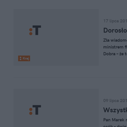
17 lipca 20
Dorosło
Zła wiadomo
ministrem f
Dobra – że 
Kraj
09 lipca 20
Wszystk
Pan Marek m
osób – dwie