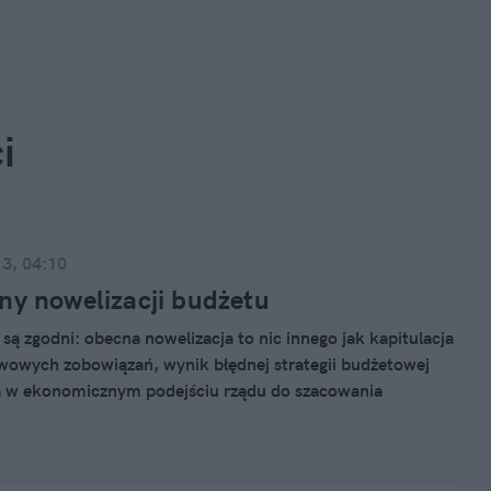
i
13, 04:10
ny nowelizacji budżetu
są zgodni: obecna nowelizacja to nic innego jak kapitulacja
owych zobowiązań, wynik błędnej strategii budżetowej
a w ekonomicznym podejściu rządu do szacowania
ydatków. Kryzys nie jest niczemu winien tak jak
 nie będzie z pewnością stymulatorem gospodarki.