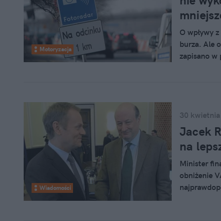
nie wyk
mniejsz
O wpływy z 
burza. Ale o
Motoryzacja
zapisano w p
i system fo
Ministerst
30 kwietnia
Jacek 
na leps
Minister fi
obniżenie V
najprawdop
Wiadomości
towarów i 