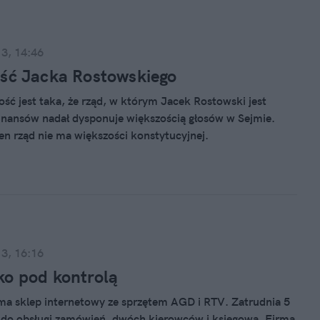
13, 14:46
ść Jacka Rostowskiego
ść jest taka, że rząd, w którym Jacek Rostowski jest
inansów nadał dysponuje większością głosów w Sejmie.
ten rząd nie ma większości konstytucyjnej.
13, 16:16
o pod kontrolą
a sklep internetowy ze sprzętem AGD i RTV. Zatrudnia 5
 do obsługi zamówień, dwóch kierowców i księgową. Firma