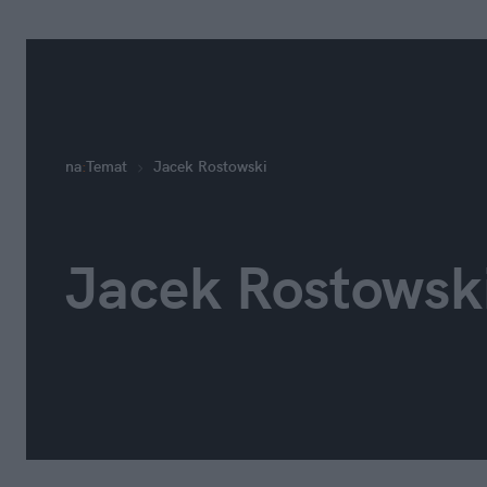
na
:
Temat
Jacek Rostowski
Jacek Rostowsk