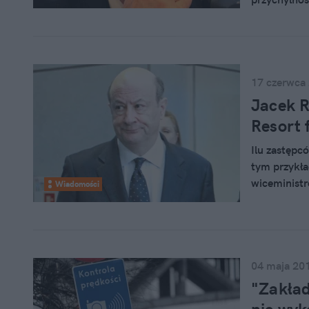
naszych pra
służb. A Mi
skutecznośc
wywiadem 
17 czerwca
Jacek R
Resort 
Ilu zastępc
tym przykła
wiceministró
Wiadomości
RMF FM, jes
wiceszef –
Tarnowska 
04 maja 20
"Zakład