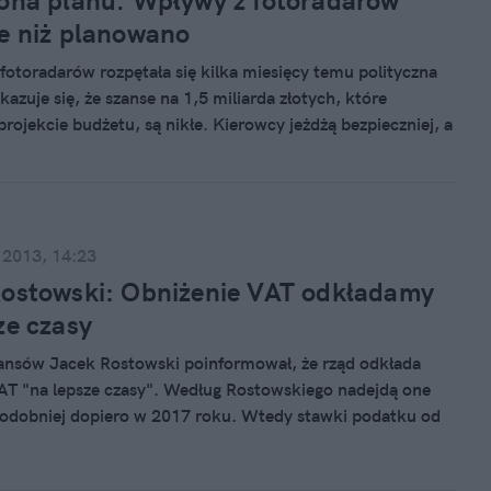
ona planu. Wpływy z fotoradarów
e niż planowano
fotoradarów rozpętała się kilka miesięcy temu polityczna
kazuje się, że szanse na 1,5 miliarda złotych, które
rojekcie budżetu, są nikłe. Kierowcy jeżdżą bezpieczniej, a
toradarów nie jest jeszcze tak rozbudowany jak planowało
wo Finansów.
 2013, 14:23
Rostowski: Obniżenie VAT odkładamy
ze czasy
nansów Jacek Rostowski poinformował, że rząd odkłada
AT "na lepsze czasy". Według Rostowskiego nadejdą one
odobniej dopiero w 2017 roku. Wtedy stawki podatku od
usług wrócą do poprzednich poziomów.