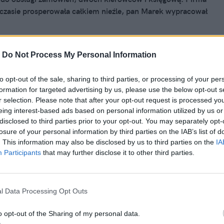
czasie prosperowała całkiem nieźle, pan Marek wypracował
żona pana Marka zarządziła odnowienie elewacji domu i
odzenia na elegancki murek. Sąsiad pana Marka, pan
 dawna niespecjalnie za panem Markiem przepadał. Ale
-
Do Not Process My Personal Information
rzepełnił czarę goryczy. Więc pan Zbyszek postanowił
adowi i napisał anonimowy donos do Urzędu Kontroli
to opt-out of the sale, sharing to third parties, or processing of your per
formation for targeted advertising by us, please use the below opt-out s
 2013, 13:32
r selection. Please note that after your opt-out request is processed y
 wolności i pogromca długu
eing interest-based ads based on personal information utilized by us or
disclosed to third parties prior to your opt-out. You may separately opt-
reformy ubezpieczeń emerytalnych zgadzam się z Donaldem
losure of your personal information by third parties on the IAB’s list of
wóch kwestiach. Po pierwsze, obecny system ubezpieczeń
. This information may also be disclosed by us to third parties on the
IA
 wymaga głębokiej zmiany. Po drugie, Polakom powinna
Participants
that may further disclose it to other third parties.
ewniona możliwie największa wolność wyboru sposobu
a na przyszłą emeryturę. Nie rozumiem tylko, dlaczego
ewolenie nas przez zbiurokratyzowany ZUS Premier Tusk
l Data Processing Opt Outs
strem Rostowskim określają mianem wolności.
o opt-out of the Sharing of my personal data.
 2013, 11:32