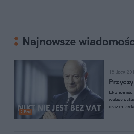
Najnowsze wiadomośc
18 lipca 20
Przyczy
Ekonomiści 
wobec ustaw
oraz mizeri
Kraj
wpływów i w
nowelizacja