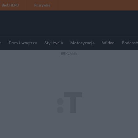
dad
:
HERO
Rozrywka
e
Dom i wnętrze
Styl życia
Motoryzacja
Wideo
Podcast
REKLAMA