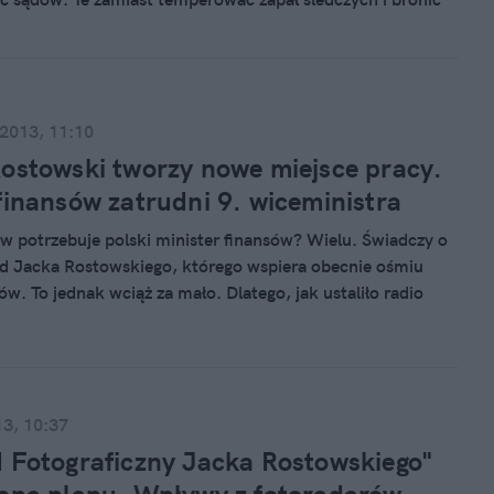
w, bezrefleksyjnie zgadzają się na niemal wszystkie wnioski
nisterstwo Finansów nie ma zielonego pojęcia o ich
i, co pokazuje jak niewielką kontrolę sprawuje nad
skarbowym.
 2013, 11:10
ostowski tworzy nowe miejsce pracy.
finansów zatrudni 9. wiceministra
ów potrzebuje polski minister finansów? Wielu. Świadczy o
d Jacka Rostowskiego, którego wspiera obecnie ośmiu
w. To jednak wciąż za mało. Dlatego, jak ustaliło radio
zcze w tym tygodniu do resortu finansów dołączy kolejny
 rekomendowana przez PSL dr Dorota Podedworna-
z warszawskiej SGH.
13, 10:37
 Fotograficzny Jacka Rostowskiego"