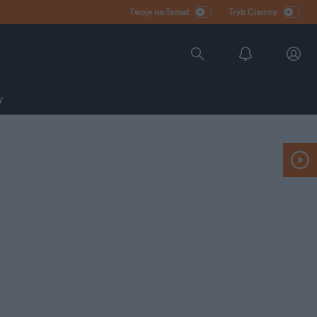
Twoje na:Temat
Tryb Ciemny
y