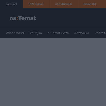
na
:
Temat
INN
:
Poland
ASZ
:
dziennik
mama
:
DU
Wiadomości
Polityka
naTemat extra
Rozrywka
Podróż